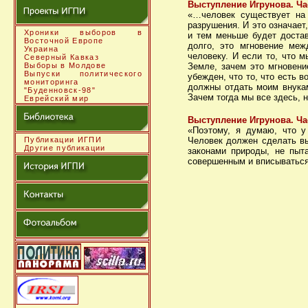
Выступление Игрунова. Ча
«…человек существует на 
разрушения. И это означае
Хроники выборов в
и тем меньше будет достав
Восточной Европе
долго, это мгновение меж
Украина
человеку. И если то, что 
Северный Кавказ
Выборы в Молдове
Земле, зачем это мгновен
Выпуски политического
убежден, что то, что есть в
мониторинга
должны отдать моим внукам
"Буденновск-98"
Зачем тогда мы все здесь, н
Еврейский мир
Выступление Игрунова. Ча
«Поэтому, я думаю, что у
Публикации ИГПИ
Человек должен сделать вы
Другие публикации
законами природы, не пыта
совершенным и вписываться 