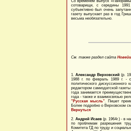
Со временем выпуск «Панорамы»
сотоварищи, с середины 1991
субъективно был очень запутанн
газету выпускает раз в год Гри
весьма необязательно.
См. также раздел сайта
Новейш
1.
Александр Верховский
(р. 1
1988 г. по февраль 1989 г. - 
политического дискуссионного к
редактором самиздатской газет
года занимается преимуществен
года - также и взаимосвязью рел
"Русская мысль"
. Пишет преи
Более подробно о Верховском см
Вернуться
2.
Андрей Исаев
(р. 1964г.) - в
по проблемам разрешения тру
Комитета ГД по труду и социальн