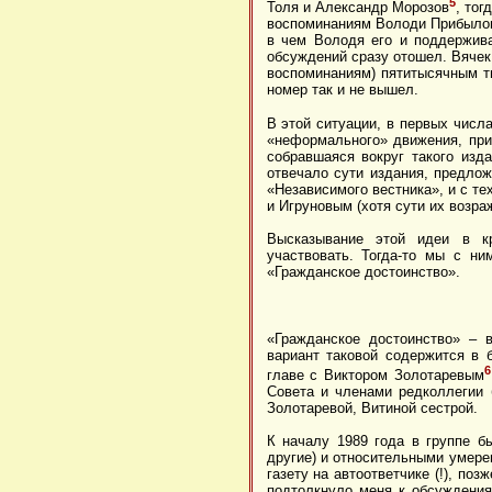
5
Толя и Александр Морозов
, тог
воспоминаниям Володи Прибылов
в чем Володя его и поддержива
обсуждений сразу отошел. Вячек 
воспоминаниям) пятитысячным 
номер так и не вышел.
В этой ситуации, в первых числ
«неформального» движения, прич
собравшаяся вокруг такого изд
отвечало сути издания, предлож
«Независимого вестника», и с т
и Игруновым (хотя сути их возра
Высказывание этой идеи в к
участвовать. Тогда-то мы с н
«Гражданское достоинство».
«Гражданское достоинство» – 
вариант таковой содержится в 
6
главе с Виктором Золотаревым
Совета и членами редколлегии
Золотаревой, Витиной сестрой.
К началу 1989 года в группе б
другие) и относительными умере
газету на автоответчике (!), по
подтолкнуло меня к обсуждения