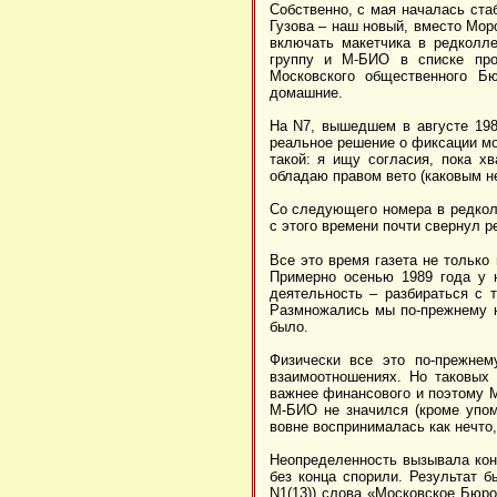
Собственно, с мая началась ста
Гузова – наш новый, вместо Моро
включать макетчика в редколле
группу и М-БИО в списке про
Московского общественного Б
домашние.
На N7, вышедшем в августе 198
реальное решение о фиксации мо
такой: я ищу согласия, пока х
обладаю правом вето (каковым не
Со следующего номера в редкол
с этого времени почти свернул р
Все это время газета не только
Примерно осенью 1989 года у н
деятельность – разбираться с т
Размножались мы по-прежнему на
было.
Физически все это по-прежне
взаимоотношениях. Но таковых 
важнее финансового и поэтому М
М-БИО не значился (кроме упом
вовне воспринималась как нечто,
Неопределенность вызывала конф
без конца спорили. Результат б
N1(13)) слова «Московское Бюро