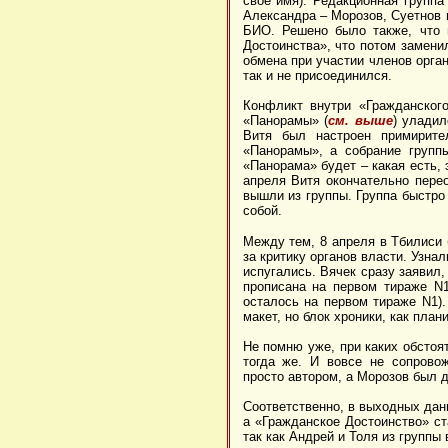
свое имя). Редакционная групп
Александра – Морозов, Суетнов 
БИО. Решено было также, что 
Достоинства», что потом замени
обмена при участии членов орга
так и не присоединился.
Конфликт внутри «Гражданского
«Панорамы» (
см. выше
) улади
Витя был настроен примирит
«Панорамы», а собрание групп
«Панорама» будет – какая есть,
апреля Витя окончательно перео
вышли из группы. Группа быстр
собой.
Между тем, 8 апреля в Тбилиси 
за критику органов власти. Узна
испугались. Вячек сразу заявил
прописана на первом тираже N1
осталось на первом тираже N1).
макет, но блок хроники, как план
Не помню уже, при каких обстоя
тогда же. И вовсе не сопрово
просто автором, а Морозов был 
Соответственно, в выходных дан
а «Гражданское Достоинство» ст
так как Андрей и Толя из группы