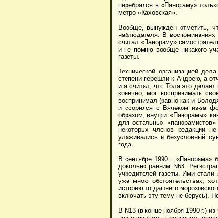
перебрался в «Панораму» только
метро «Каховская».
Вообще, вынужден отметить, ч
наблюдателя. В воспоминаниях 
считал «Панораму» самостоятел
и не помню вообще никакого уча
газеты.
Технической организацией дела
степени перешли к Андрею, а от
и я считал, что Толя это делает 
конечно, мог воспринимать св
воспринимал (равно как и Волод
и ссорился с Вячеком из-за фо
образом, внутри «Панорамы» ка
для остальных «панорамистов» 
некоторых членов редакции не
улаживались и безусловный сув
года.
В сентябре 1990 г. «Панорама» 
довольно ранним N63. Регистра
учредителей газеты. Ими стали 
уже мною обстоятельствах, хо
историю тогдашнего морозовского
включать эту тему не берусь). 
В N13 (в конце ноября 1990 г.)
нас связывал, в основном, перс