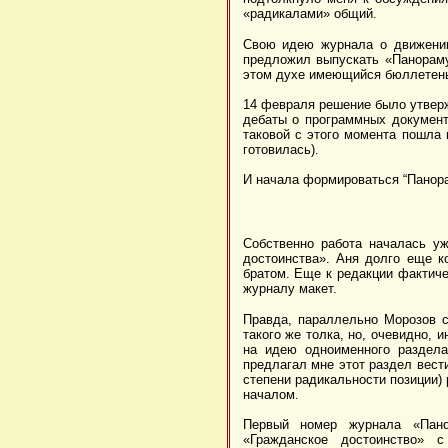
«радикалами» общий.
Свою идею журнала о движении
предложил выпускать «Панораму
этом духе имеющийся бюллетень,
14 февраля решение было утвер
дебаты о программных документа
таковой с этого момента пошла 
готовилась).
И начала формироваться “Панора
Собственно работа началась у
достоинства». Аня долго еще к
братом. Еще к редакции фактич
журналу макет.
Правда, параллельно Морозов с
такого же толка, но, очевидно, 
на идею одноименного раздела
предлагал мне этот раздел вести
степени радикальности позиции) 
началом.
Первый номер журнала «Пан
«Гражданское достоинство» с