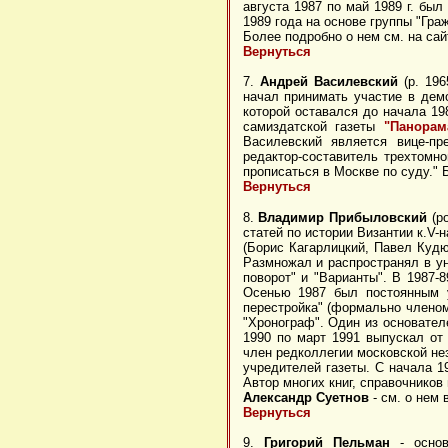
августа 1987 по май 1989 г. бы
1989 года на основе группы "Гр
Более подробно о нем см. на са
Вернуться
7.
Андрей Василевский
(р. 196
начал принимать участие в демо
которой оставался до начала 19
самиздатской газеты
"Панорам
Василевский является вице-п
редактор-составитель трехтомно
прописаться в Москве по суду." 
Вернуться
8.
Владимир Прибыловский
(ро
статей по истории Византии к.V-н
(Борис Кагарлицкий, Павел Кудю
Размножал и распространял в у
поворот" и "Варианты". В 1987-
Осенью 1987 был постоянным у
перестройка" (формально членом
"Хронограф". Один из основате
1990 по март 1991 выпускал от
член редколлегии московской не
учредителей газеты. С начала 1
Автор многих книг, справочников
Александр Суетнов
- см. о нем
Вернуться
9.
Григорий Пельман
- основ