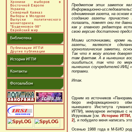
Хроники выборов в
Предметом этих заметок яв
Восточной Европе
Украина
Информационно-исследоват
Северный Кавказ
одноименная газета, на основе к
Выборы в Молдове
созданию газеты причастно 
Выпуски политического
полагать, помнят они те давни
мониторинга
"Буденновск-98"
как у главного редактора ест
Еврейский мир
свою версию достаточно предс
Моими источниками, кроме ны
газеты, являются сдела
Публикации ИГПИ
хронологические заметки, осно
Другие публикации
Так что я могу вполне доверя
там фактам. А в нынешних вос
ошибиться, так что по мере
нынешних соучредителей ИИЦ «П
поправки.
Итак.
Одним из источников «Панорамы
бюро информационного об
нынешнего Института гуманита
ИГПИ), мемуарное интервью с н
Игруновым [см.
Историю ИГПИ, 
2
], и побудило меня написать это
Осенью 1988 года в М-БИО род