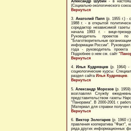
Александр Шубин
- в настоящ
(Социально-экологического союза
Вернуться
3.
Анатолий Папп
(р. 1955 г.) 
1988 г. - в открытой политичес
соредактор независимой газеты
начала 1993 г. - вице-през
Руководитель проектов по 
"Благотворительные организации
информации России". Руководил
года - руководитель проекта
Подробнее о нем см. сайт
"Пано
Вернуться
4.
Илья Кудрявцев
(р. 1964) -
социологические курсы. Специал
раздел сайта
Илья Кудрявцев
.
Вернуться
5.
Александр Морозов
(р. 1959)
возглавлял Службу ежедневн
представительством газеты Наро
"Панорама". В 2000-2001 г. раб
[Материал для справки получен
Вернуться
6.
Виктор Золотарев
(р. 1960 г
правления кооператива "Факт", 
ряда других информационных фирм