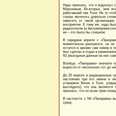
Надо признать, что я вздохнул 
Морозовым. Во-вторых, мне вс
работавший там Толя. Не то что
глазах являлось довольно сложн
зависеть от такой организаци
восприятие. К тому же, надо бы
редколлегии (а бескомпромисснос
ее – это было бы слишком.
В середине апреля с «Панорамо
моментально разошелся, но не 
остался в архиве сам номер в п
был сделан и отдан в размножен
N1 (выходные данные на них сов
Вообще, «Панорама» вначале ч
выросли от нескольких сот до не
До 20 апреля в редакционную г
настоянию при его имени и им
уговорили Вячек и Толя, упира
выглядело), что она является
признать, что по всем трем пози
В частности, с N4 «Панорама» в
сразу.