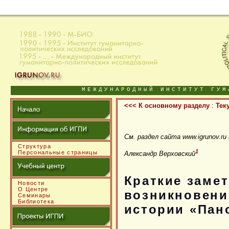
МЕЖДУНАРОДНЫЙ ИНСТИТУТ ГУМ
<<< К основному разделу
:
Тек
См. раздел сайта www.igrunov.ru
Структура
1
Персональные страницы
Александр Верховский
Краткие замет
Новости
О Центре
возникновени
Семинары
Библиотека
истории «Пан