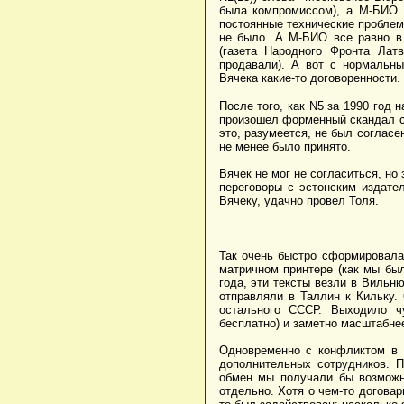
была компромиссом), а М-БИО 
постоянные технические проблем
не было. А М-БИО все равно в
(газета Народного Фронта Лат
продавали). А вот с нормальны
Вячека какие-то договоренности.
После того, как N5 за 1990 год 
произошел форменный скандал с 
это, разумеется, не был согласе
не менее было принято.
Вячек не мог не согласиться, но
переговоры с эстонским издат
Вячеку, удачно провел Толя.
Так очень быстро сформировалас
матричном принтере (как мы был
года, эти тексты везли в Вильн
отправляли в Таллин к Кильку.
остального СССР. Выходило ч
бесплатно) и заметно масштабнее
Одновременно с конфликтом в 
дополнительных сотрудников. П
обмен мы получали бы возможн
отдельно. Хотя о чем-то договар