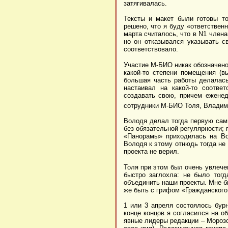
затягивалась.
Тексты и макет были готовы т
решено, что я буду «ответствен
марта считалось, что в N1 член
но он отказывался указывать с
соответствовало.
Участие М-БИО никак обозначено
какой-то степени помещения (в
большая часть работы делалась
настаивал на какой-то соотве
создавать свою, причем ежене
сотрудники М-БИО Толя, Владим
Володя делал тогда первую сам
без обязательной регулярности;
«Панорамы» приходилась на Во
Володя к этому отнюдь тогда не
проекта не верил.
Толя при этом был очень увлече
быстро заглохла: не было тог
объединить наши проекты. Мне бы
же быть с грифом «Гражданского
1 или 3 апреля состоялось бур
конце концов я согласился на о
явные лидеры редакции – Морозо