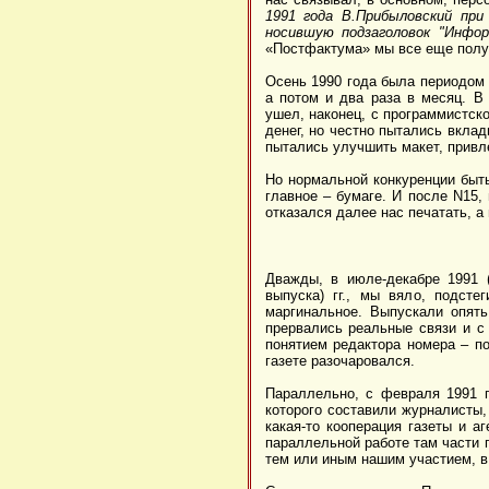
1991 года В.Прибыловский при
носившую подзаголовок "Инфор
«Постфактума» мы все еще полу
Осень 1990 года была периодом 
а потом и два раза в месяц. В
ушел, наконец, с программистск
денег, но честно пытались вкла
пытались улучшить макет, привл
Но нормальной конкуренции быть
главное – бумаге. И после N15,
отказался далее нас печатать, а
Дважды, в июле-декабре 1991 (
выпуска) гг., мы вяло, подсте
маргинальное. Выпускали опять
прервались реальные связи и с 
понятием редактора номера – по
газете разочаровался.
Параллельно, с февраля 1991 г
которого составили журналисты,
какая-то кооперация газеты и а
параллельной работе там части 
тем или иным нашим участием, в 