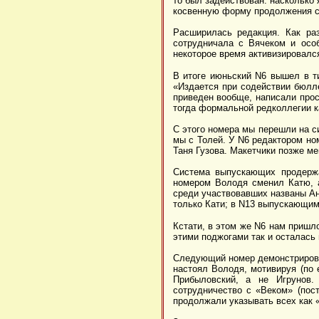
то был задействован: насколько 
косвенную форму продолжения с
Расширилась редакция. Как ра
сотрудничала с Вячеком и осо
некоторое время активизировалс
В итоге июньский N6 вышел в т
«Издается при содействии бюлл
приведен вообще, написали прос
тогда формальной редколлегии ка
С этого номера мы перешли на с
мы с Толей. У N6 редактором но
Таня Гузова. Макетчики позже ме
Система выпускающих продержа
номером Володя сменил Катю, а
среди участвовавших названы Ан
только Кати; в N13 выпускающим 
Кстати, в этом же N6 нам пришл
этими поджогами так и осталась 
Следующий номер демонстрирова
настоял Володя, мотивируя (по
Прибыловский, а не Игрунов.
сотрудничество с «Веком» (пост
продолжали указывать всех как