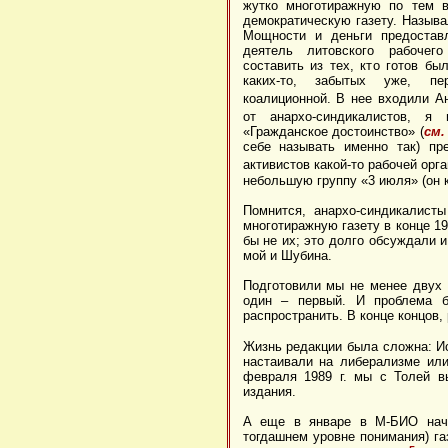
жутко многотиражную по тем в
демократическую газету. Называ
Мощности и деньги предоставл
деятель литовского рабочег
составить из тех, кто готов бы
каких-то, забытых уже, пер
коалиционной.
В нее входили А
от анархо-синдикалистов, я
«Гражданское достоинство» (
см.
себе называть именно так) п
активистов какой-то рабочей орг
небольшую группу «3 июля» (он к
Помнится, анархо-синдикалист
многотиражную газету в конце 19
бы не их; это долго обсуждали и
мой и Шубина.
Подготовили мы не менее двух н
один – первый. И проблема б
распространить. В конце концов,
Жизнь редакции была сложна: Ис
настаивали на либерализме ил
февраля 1989 г. мы с Толей в
издания.
А еще в январе в М-БИО нача
тогдашнем уровне понимания) га