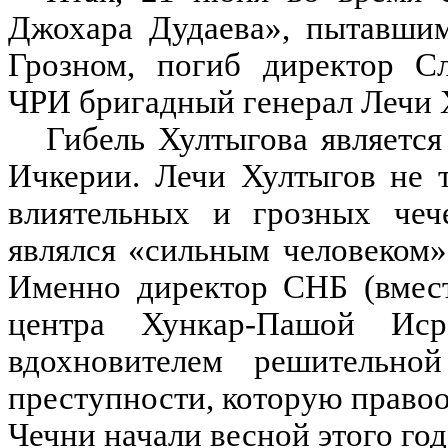
Джохара Дудаева», пытавшим
Грозном, погиб директор С
ЧРИ бригадный генерал Лечи 
Гибель Хултыгова является
Ичкерии. Лечи Хултыгов не т
влиятельных и грозных чеч
являлся «сильным человеком
Именно директор СНБ (вмест
центра Хункар-Пашой Ис
вдохновителем решительно
преступности, которую право
Чечни начали весной этого год