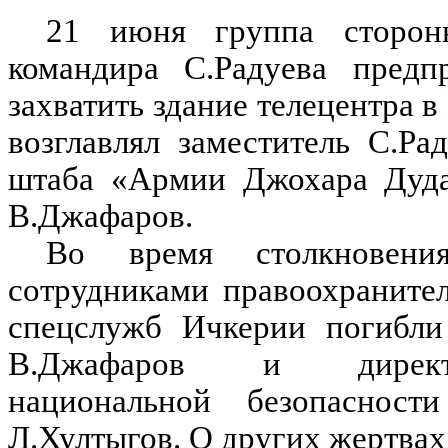
21 июня группа сторонн
командира С.Радуева предп
захватить здание телецентра 
возглавлял заместитель С.Ра
штаба «Армии Джохара Дуда
В.Джафаров.
Во время столкновени
сотрудниками правоохраните
спецслужб Ичкерии погибли
В.Джафаров и дирек
национальной безопасност
Л.Хултыгов. О других жертвах