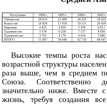
Республика
1990 г.
1995 г.
2000 г.
2005 г.
Узбекистан
20 674
23 408
26 355
29 455
Казахстан
16 828
17 918
19 131
20 439
Киргизия
4 425
4 920
5 459
6 011
Таджикистан
5 379
6 230
7 137
8 056
Туркменистан
3 701
4 170
4 634
5 086
ИТОГО
51 007
56 646
62 716
69 047
Высокие темпы роста нас
возрастной структуры населени
раза выше, чем в среднем п
Союза. Соответственно д
значительно ниже. Вместе с
жизнь, требуя создания вс