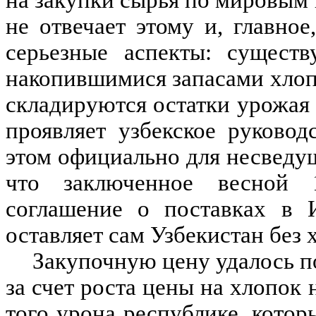
на закупки сырья по мировым ц
не отвечает этому и, главное
серьезные аспекты: сущест
накопившимися запасами хлопк
складируются остатки урожая 
проявляет узбекское руково
этом официально для несведу
что заключенное весной 1
соглашение о поставках в 
оставляет сам Узбекистан без 
Закупочную цену удалось по
за счет роста цены на хлопок
того урона республике, кото