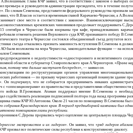
 А.Волошиным. Глава КЧР заявил, что в соответствии с законом о выборах он
рил премьера и руководителя администрации президента, что в течение полут
». По словам Семенова, представители федерального руководства признали за
явил, что В.Власов остается временным главой Карачаево-Черкесии, а А.Вол
«занимает свое место в соответствии с законом». Взаимоисключающие выск
 высокопоставленных кремлевских чиновников продолжает поддерживать С.Дер
а 15 сентября в Черкесске были взорваны три кафе, принадлежавших карач
ребовали отменить решения Верховного суда КЧР, признавшего победу В.Семе
матического театра в Черкесске состоялся объединенный съезд депутатов все
астники съезда отказались признать законность вступления В.Семенова в долж
 АО были возложены на мэра Черкесска, законодательные функции — на исполк
ералом Семеновым.
предупреждением о недопустимости «одностороннего и нелегитимного создан
номной области и губернатор Ставропольского края А.Черногоров. «
Права на
ельзя, потому что дальше наступает беспредел
», — заявил он.
консультациям по реструктуризации органов управления многонационально
еских работников — по призыву черкесских организаций покинули здание прав
и». Он подчеркнул, что не собирается предпринимать никаких администра
еч с «оппозиционерами» из правительства и представителями общественности 
его войска В.Громовым. Атаман поддержал мнение В.Семенова о необходи
ал содействовать реализации подписанной полтора года назад программы разв
щника главы КЧР Ю.Антонова. Около 21 часов по помощнику В.Семенова был п
ого собрания Краснодарского края. В период предвыборной кампании был одн
Антонова помощником главы республики.
сторонников С.Дерева прорвались через оцепление на центральную площадь Че
еркесске экстремистов и их лидеров
». Он заявил, что «
ряд лидеров абазин
 КЧР призвал все политические силы республики к конструктивному диалогу.