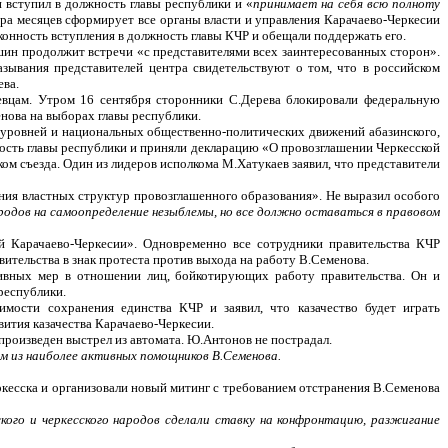
 вступил в должность главы республики и «
принимает на себя всю полноту
ора месяцев сформирует все органы власти и управления Карачаево-Черкесии
конность вступления в должность главы КЧР и обещали поддержать его.
ошин продолжит встречи «с представителями всех заинтересованных сторон».
азывания представителей центра свидетельствуют о том, что в российском
ева.
аевцам. Утром 16 сентября сторонники С.Дерева блокировали федеральную
нова на выборах главы республики.
х уровней и национальных общественно-политических движений абазинского,
ность главы республики и приняли декларацию «О провозглашении Черкесской
ом съезда. Один из лидеров исполкома М.Хатукаев заявил, что представители
ия властных структур провозглашенного образования». Не выразил особого
родов на самоопределение незыблемы, но все должно оставаться в правовом
й Карачаево-Черкесии». Одновременно все сотрудники правительства КЧР
ительства в знак протеста против выхода на работу В.Семенова.
тивных мер в отношении лиц, бойкотирующих работу правительства. Он и
республики.
мости сохранения единства КЧР и заявил, что казачество будет играть
ития казачества Карачаево-Черкесии.
роизведен выстрел из автомата. Ю.Антонов не пострадал.
им из наиболее активных помощников В.Семенова.
ркесска и организовали новый митинг с требованием отстранения В.Семенова
ского и черкесского народов сделали ставку на конфронтацию, разжигание