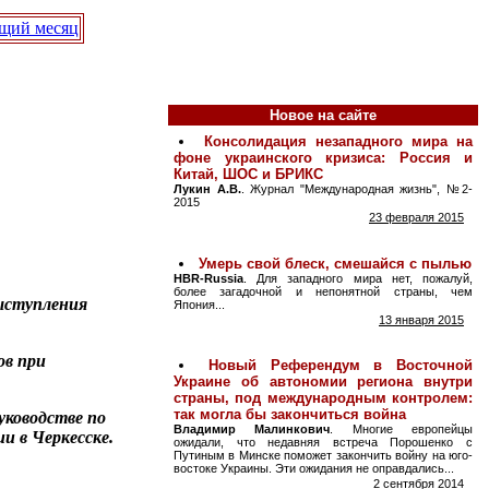
щий месяц
Новое на сайте
ыступления
ов при
уководстве по
и в Черкесске.