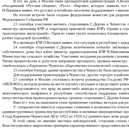
В тот же день в Москве глава президентской администрации А.Воло
объединений «Русская община», «Русь», «Бирлик», которые заявили, что 
Н.Перваков заявил, что русское и ногайское население поддерживает «законн
По итогам встречи была создана федеральная комиссия для разреш
Федерального Собрания РФ.
23 сентября участники митинга сторонников С.Дерева в Черкесске 
министра экономики КЧР и секретарша приемной главы КЧР). Однако к се
транспортных магистралей». Одна из таких групп попыталась блокироват
разбит городской троллейбус.
И.о.премьера КЧР О.Боташев заявил, что ситуация в республике с ка
24 сентября сторонники С.Дерева возобновили попытку заблокиров
собственного дома был избит министр здравоохранения КЧР В.Максименко
Министерства сельского хозяйства. Участники заседания расценили сложивш
Члены правительства и депутаты направили президенту, премьер-министру
стабилизации в Карачаево-Черкесии общественно-политической ситуации,
25 сентября блокада здания правительства в Черкесске была продолж
Для поддержания правопорядка в Черкесске, других городах и район
27 сентября в Москве состоялась встреча руководства Госдумы РФ
«ЯБЛОКО»), которая должна на месте изучить ситуацию и представить реком
Представляется, что вряд ли какие-либо выводы и рекомендации ду
межэтнического конфликта в республике способствала поддержка влият
попустительством правоохранительных органов, сторонники С.Дерева блоки
Вместе с тем, на нынешнем этапе применение силовых методов для р
У специалистов имеются серьезные сомнения в возможности относи
административных границ внутри республики и активные миграционные проц
4 года Карачаево-Черкесская АО (с 1922 по 1926 гг.) сравнительно легко раз
В этой связи, по мнению местных наблюдателей, сторонам стоило 
Конституционное закрепление принципа гарантированного представительства 