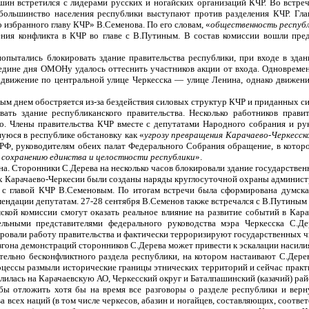
шин встретился с лидерами русских и ногайских организаций КЧР. Во встреч
большинство населения республики выступают против разделения КЧР. Глав
о избранного главу КЧР» В.Семенова. По его словам, «
общественность республ
ения конфликта в КЧР во главе с В.Путиным. В состав комиссии вошли пре
попытались блокировать здание правительства республики, при входе в зд
редине дня ОМОНу удалось оттеснить участников акции от входа. Одновреме
ь движение по центральной улице Черкесска — улице Ленина, однако движен
ждым днем обостряется из-за бездействия силовых структур КЧР и приданных 
ать здание республиканского правительства. Несколько работников прави
. Члены правительства КЧР вместе с депутатами Народного собрания и ру
уюся в республике обстановку как «
угрозу превращения Карачаево-Черкесск
 РФ, руководителям обеих палат Федерального Собрания обращение, в котор
 сохранению единства и целостности республики
».
ена. Сторонники С.Дерева на несколько часов блокировали здание государстве
ах Карачаево-Черкесии были созданы наряды круглосуточной охраны админис
 с главой КЧР В.Семеновым. По итогам встречи была сформирована думска
ендации депутатам. 27-28 сентября В.Семенов также встречался с В.Путиным 
мской комиссии смогут оказать реальное влияние на развитие событий в Ка
ельными представителями федерального руководства мэра Черкесска С.Д
ровали работу правительства и фактически терроризируют государственных ч
азгона демонстраций сторонников С.Дерева может привести к эскалации наси
тельно бесконфликтного раздела республики, на котором настаивают С.Дере
ессы размыли исторические границы этнических территорий и сейчас практич
делилась на Карачаевскую АО, Черкесский округ и Баталпашинский (казачий) рай
бы отложить хотя бы на время все разговоры о разделе республики и вер
всех наций (в том числе черкесов, абазин и ногайцев, составляющих, соотве