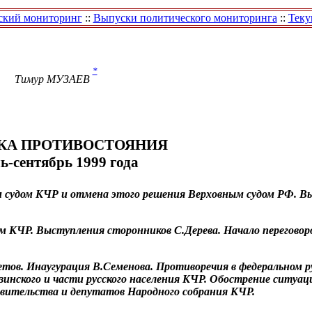
ский мониторинг
::
Выпуски политического мониторинга
::
Теку
*
Тимур
МУЗАЕВ
КА ПРОТИВОСТОЯНИЯ
ь-сентябрь 1999 года
м судом КЧР и отмена этого решения Верховным судом РФ. В
м КЧР. Выступления сторонников С.Дерева. Начало переговор
етов. Инаугурация В.Семенова. Противоречия в федеральном р
базинского и части русского населения КЧР. Обострение ситуаци
авительства и депутатов Народного собрания КЧР.