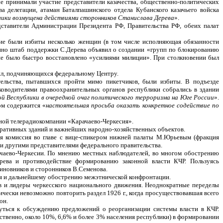
е принимали участие представители казачества, общественно-политических
а делегации, атаман Баталпашинского отдела Кубанского казачьего войска
ики возмущена действиями сторонников Станислава Дерева
».
дставители Администрации Президента РФ, Правительства РФ, обеих палат
ание были избиты несколько женщин (в том числе исполняющая обязанности
нно штаб поддержки С.Дерева объявил о создании «групп по блокированию
ие было быстро восстановлено «усилиями милиции». При столкновении был
сил, подчиняющихся федеральному Центру.
тельства, пытавшихся пройти мимо пикетчиков, были избиты. В подъезде
ководителями правоохранительных органов республики собрались в здании
ой Веспублики в очередной очаг политического терроризма на Юге России
».
ом содержится «
настоятельная просьба оказать конкретное содействие по
нной телерадиокомпании «Карачаево-Черкесия».
тративных зданий и важнейших народно-хозяйственных объектов.
я комиссия во главе с вице-спикером нижней палаты М.Юрьевым (фракция
и другими представителями федерального правительства.
рачаево-Черкесии. По мнению местных наблюдателей, во многом обострению
ерева и противодействие формированию законной власти КЧР. Пользуясь
иновников и сторонников В.Семенова.
лия и дальнейшему обострению межэтнической конфронтации.
в и лидеры черкесского национального движения. Неоднократные переделы
ески невозможно повторить раздел 1926 г., когда просуществовавшая всего
он.
нуться к обсуждению предложений о реорганизации системы власти в КЧР.
тственно, около 10%, 6,6% и более 3% населения республики) в формировании