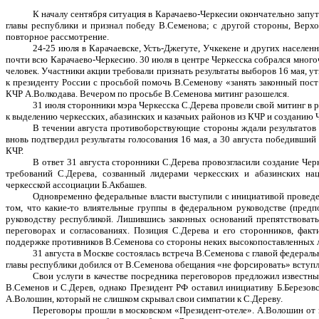
К началу сентября ситуация в Карачаево-Черкесии окончательно запу
главы республики и признал победу В.Семенова; с другой стороны, Верх
повторное рассмотрение.
24-25 июля в Карачаевске, Усть-Джегуте, Учкекене и других населен
почти всю Карачаево-Черкесию. 30 июля в центре Черкесска собрался много
человек. Участники акции требовали признать результаты выборов 16 мая, 
к президенту России с просьбой помочь В.Семенову «занять законный пост
КЧР А.Волкодава. Вечером по просьбе В.Семенова митинг разошелся.
31 июля сторонники мэра Черкесска С.Дерева провели свой митинг в р
к выделению черкесских, абазинских и казачьих районов из КЧР и созданию Ч
В течении августа противоборствующие стороны ждали результатов 
вновь подтвердил результаты голосования 16 мая, а 30 августа победивший
КЧР.
В ответ 31 августа сторонники С.Дерева провозгласили создание Чер
требований С.Дерева, созванный лидерами черкесских и абазинских на
черкесской ассоциации Б.Акбашев.
Одновременно федеральные власти выступили с инициативой проведе
том, что какие-то влиятельные группы в федеральном руководстве (пред
руководству республикой. Лишившись законных оснований препятствовать
переговорах и согласованиях. Позиция С.Дерева и его сторонников, фак
поддержке противников В.Семенова со стороны неких высокопоставленных л
31 августа в Москве состоялась встреча В.Семенова с главой федера
главы республики добился от В.Семенова обещания «не форсировать» вступл
Свои услуги в качестве посредника переговоров предложил известны
В.Семенов и С.Дерев, однако Президент РФ оставил инициативу Б.Березовс
А.Волошин, который не слишком скрывал свои симпатии к С.Дереву.
Переговоры прошли в московском «Президент-отеле». А.Волошин от 