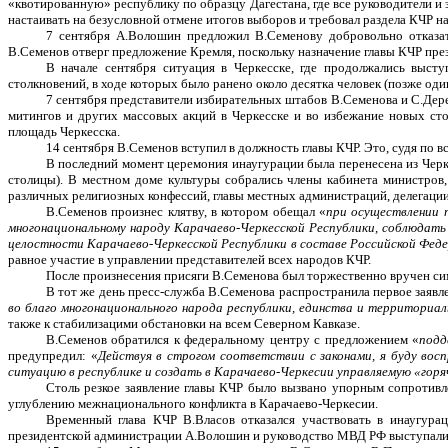
«квотированную» республику по образцу Дагестана, где все руководители и
настаивать на безусловной отмене итогов выборов и требовал раздела КЧР на
7 сентября А.Волошин предложил В.Семенову добровольно отказат
В.Семенов отверг предложение Кремля, поскольку назначение главы КЧР през
В начале сентября ситуация в Черкесске, где продолжались высту
столкновений, в ходе которых было ранено около десятка человек (позже один
7 сентября представители избирательных штабов В.Семенова и С.Дер
митингов и других массовых акций в Черкесске и во избежание новых ст
площадь Черкесска.
14 сентября В.Семенов вступил в должность главы КЧР. Это, судя по 
В последний момент церемония инаугурации была перенесена из Черк
столицы). В местном доме культуры собрались члены кабинета министров
различных религиозных конфессий, главы местных администраций, делегации 
В.Семенов произнес клятву, в котором обещал «
при осуществлении 
многонациональному народу Карачаево-Черкесской Республики, соблюдат
целостности Карачаево-Черкесской Республики в составе Российской Фед
равное участие в управлении представителей всех народов КЧР.
После произнесения присяги В.Семенова был торжественно вручен си
В тот же день пресс-служба В.Семенова распространила первое заявле
во благо многонационального народа республики, единства и территориа
также к стабилизацими обстановки на всем Северном Кавказе.
В.Семенов обратился к федеральному центру с предложением «
подд
предупредил: «
Действуя в строгом соответствии с законами, я буду вос
ситуацию в республике и создать в Карачаево-Черкесии управляемую «горя
Столь резкое заявление главы КЧР было вызвано упорным сопротивл
углублению межнационального конфликта в Карачаево-Черкесии.
Временный глава КЧР В.Власов отказался участвовать в инаугура
президентской администрации А.Волошин и руководство МВД РФ выступали