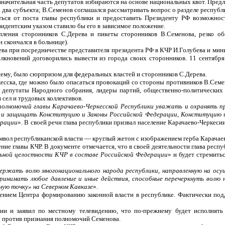
 значительная часть депутатов избираются на основе национальных квот. Пре
 два субъекта; В.Семенов соглашался рассматривать вопрос о разделе республ
ься от поста главы республики и предоставить Президенту РФ возможност
идентским указом ставило бы его в зависимое положение.
пления сторонников С.Дерева и пикеты сторонников В.Семенова, резко об
 скончался в больнице).
ева при посредничестве представителя президента РФ в КЧР И.Голубева и ми
олкновений договорились вывести из города своих сторонников. 11 сентябр
всему, было сюрпризом для федеральных властей и сторонников С.Дерева.
есска, где можно было опасаться провокаций со стороны противников В.Семен
, депутаты Народного собрания, лидеры партий, общественно-политических 
сел и трудовых коллективов.
полномочий главы Карачаево-Черкесской Республики уважать и охранять п
ь и защищать Конституцию и Законы Российской Федерации, Конституцию и
ерации
». В своей речи глава республики призвал население Карачаево-Черкеси
мвол республиканской власти — круглый жетон с изображением герба Карачаев
ние главы КЧР. В документе отмечается, что в своей деятельности глава респу
льной целостности КЧР в составе Российской Федерации
» и будет стремить
ержать волю многонационального народа республики, направленную на осу
принимать любое давление и иные действия, способные перечеркнуть волю
чую точку» на Северном Кавказе
».
ением Центра формированию законной власти в республике. Фактически под
ции и заявил по местному телевидению, что по-прежнему будет исполнять
 против признания полномочий Семенова.