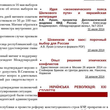
стоявшихся 16 мая выборов
ело об итогах выборов на
ять дней митинги охватили
твовало от 50 до 100 тыс.
номочия. Митинг обратился
и министра внутренних дел
 противном случае призвали
сяца республиканский суд
лучил удостоверение главы
ленный митинг в поддержку
президент Международной
вы подтверждает версию о
е допустить В.Семенова к
ить» вопрос в длительных
ий раз свидетельствует о
 подтверждение полномочий
егулировании ситуации.
андидатурой были согласны
езидентской администрации
спублики и провести реформу конституционного строя КЧР, превратив ее в