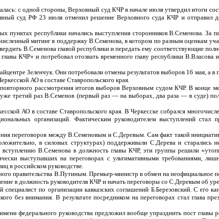
талась: с одной стороны, Верховный суд КЧР в начале июля утвердил итоги со
овный суд РФ 23 июля отменил решение Верховного суда КЧР и отправил д
ных пунктах республики начались выступления сторонников В.Семенова. За п
численный митинг в поддержку В.Семенова, в котором по разным оценкам учас
утвердить В.Семенова главой республики и передать ему соответствующие пол
 главы КЧР» и потребовал отозвать временного главу республики В.Власова 
айцентре Зеленчук. Они потребовали отмены результатов выборов 16 мая, а в
еркесской АО в составе Ставропольского края.
повторного рассмотрения итогов выборов Верховным судом КЧР. В конце ме
 уже третий раз В.Семенов (первый раз — на выборах, два раза — в суде) по
кесской АО в составе Ставропольского края. В Черкесске собрался многочис
циональных организаций. Фактическим руководителем выступлений стал 
ния переговоров между В.Семеновым и С.Деревым. Сам факт такой инициати
положительно, в силовых структурах) поддерживали С.Дерева и старались н
 вступлению В.Семенова в должность главы КЧР, эти группы решили «утоп
тически выступавших на переговорах с ультимативными требованиями, лишн
иц в российском руководстве.
льного правительства В.Путиным. Премьер-министр в обмен на неофициальное
ение в должность руководителя КЧР и начать переговоры со С.Деревым об ур
й специалист по организации кавказских соглашений Б.Березовский. С его к
кого без внимания. В результате посредником на переговорах стал глава пр
имени федерального руководства предложил вообще упразднить пост главы ре