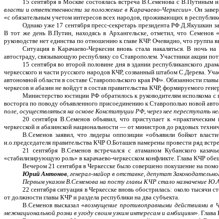
15 сентября в Москве состоялась встреча В.Семенова с В.Путиным и
власти и ответственности за положение в Карачаево-Черкесии
». Он заве
«с обязательным учетом интересов всех народов, проживающих в республике
Однако уже 17 сентября пресс-секретарь президента РФ Д.Якушкин за
В тот же день В.Путин, находясь в Архангельске, отметил, что Семенов 
руководстве нет единства по отношению к главе КЧР. Очевидно, что группа
Ситуация в Карачаево-Черкесии вновь стала накаляться. В ночь н
автостраду, связывающую республику со Ставрополем. Участники акции пот
15 сентября во второй половине дня в здании республиканского дра
черкесского и части русского народов КЧР, созванный штабом С.Дерева. Уч
автономной области в составе Ставропольского края РФ». Обязанности главы
черкесов и абазин не войдут в состав правительства КЧР, формируемого ген
Министерство юстиции РФ обратилось к руководителям исполкома с 
восторга по поводу объявленного присоединению к Ставрополью новой авто
поле, осуществляться на основе Конституции РФ, через нее переступать н
20 сентября В.Семенов объявил, что приступает к «практическим 
черкесской и абазинской национальности — от министров до рядовых технич
В.Семенов заявил, что лидеры оппозиции «объявили бойкот власт
и.о.председателя правительства КЧР О.Боташев намерены провести ряд встр
21 сентября В.Семенов встречался с атаманом Кубанского казачь
«стабилизирующую роль» в карачаево-черкесском конфликте. Глава КЧР обещ
Вечером 21 сентября в Черкесске было совершено покушение на помо
Юрий Антонов
, генерал-майор в отставке, депутат Законодательн
Первым указом В.Семенова на посту главы КЧР стало назначение Ю.
22 сентября ситуация в Черкесске вновь обострилась: около тысячи 
от должности главы КЧР и раздела республики на два субъекта.
В.Семенов высказал «
возмущение противоправными действиями в Ч
межнациональной розни в угоду своим узким интересам и амбициям
». Глава