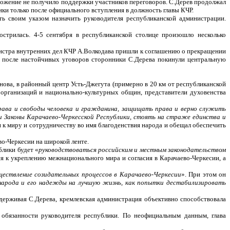
дложение не получило поддержки участников переговоров. С.Дерев продолжал
ики только после официального вступления в должность главы КЧР.
ь своим указом назначить руководителя республиканской администрации.
острилась. 4-5 сентября в республиканской столице произошло несколько
нистра внутренних дел КЧР А.Волкодава пришли к соглашению о прекращении
я после настойчивых уговоров сторонники С.Дерева покинули центральную
ова, в районный центр Усть-Джегута (примерно в 20 км от республиканской
организаций и национально-культурных общин, представители духовенства
рава и свободы человека и гражданина, защищать права и верно служить
 Законы Карачаево-Черкесской Республики, стоять на страже единства и
и к миру и сотрудничеству во имя благоденствия народа и обещал обеспечить
о-Черкесии на широкой ленте.
блики будет «
руководствоваться российским и местным законодательством
ся к укреплению межнационального мира и согласия в Карачаево-Черкесии, а
ществление созидательных процессов в Карачаево-Черкесии
». При этом он
 народа и его надежды на лучшую жизнь, как попытки дестабилизировать
держивая С.Дерева, кремлевская администрация объективно способствовала
 обязанности руководителя республики. По неофициальным данным, глава