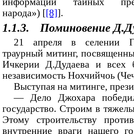
информации тайных пре
народа») [
[8]
].
1.1.3.
Поминовение Д.Д
21 апреля в селении Ге
траурный митинг, посвященн
Ичкерии Д.Дудаева и всех 
независимость Нохчийчоь (Чеч
Выступая на митинге, прези
— Дело Джохара победил
государство. Строим в тяжел
Этому строительству проти
внутренние враги нашего го