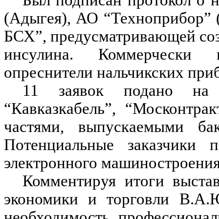
Был подписан протокол о 
(Адыгея), АО “Техноприбор” 
БСХ”, предусматривающей соз
инсулина. Коммерчески 
опреснители нальчикских при
11 заявок подано на
“Кавказкабель”, “Москонтра
частями, выпускаемыми бак
Потенциальные заказчики 
электронного машиностроения
Комментируя итоги выстав
экономики и торговли В.А.Ю
необходимость профессионал