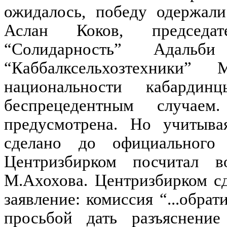
ожидалось, победу одержал
Аслан Коков, председат
“Солидарность” Адаль
“Каббалксельхозтехник
национальности кабардин
беспрецедентным случае
предусмотрена. Но учитыва
сделано до официального 
Центризбирком посчитал в
М.Ахохова. Центризбирком с
заявление: комиссия “...обра
просьбой дать разъяснени