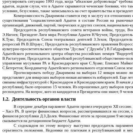
урегулировать ситуацию 1993 года, когда "абхазские добровольцы" требова
адыгов, ходили слухи, что в Адыгее скрываются чеченские боевики, что та
условиях, безусловно, также записывалось на счет правительства и президент
Компромиссность Джаримова ставится ему в заслугу и в отношениях 
существования "социалистической Адыгеи в составе России на рыночных
организаций, движений, партий, творческих и других союзов, национально
Председатель республиканского совета ветеранов войны, труда, В
Э.Нагоев; Президент Лиги мира Республики Адыгея Н.Чеучев; Председате
К.Туко; Председатель Союза театральных деятелей З.Зехов; Председате
репрессий РА В.Штраус; Председатель республиканского правления Всеросс
культурно-просветительского общества "Дуслык" ("Дружба") В.Габдрафиков
Адыгейского регионального центра общества российских немцев "Видергеб
В.Растатурин; Председатель Адыгейской республиканской общественно-пол
управления мусульман РА и Краснодарского края С.Хуако; Епископ Майко
С.Бегеретов; Координатор Адыгейского регионального отделения Союза земле
Прогнозировать победу Джаримова на выборах 12 января можно лишь
представляет для январских выборов низкая активность избирателей. Еще ле
связаны инфраструктурой с Краснодаром и Краснодарским краем. В начале 
республики), было опрошено 15 человек. Из опрошенных дату выборов президе
респондента. На вопрос, кого из кандидатов в Президенты они знают, 9 челов
1.2.
Деятельность органов власти
В середине декабря парламент Адыгеи провел очередную XII сессию.
– Хасэ РА. В центре финансовых вопросов, рассматривавшихся на сессии, 
финансов республики Д.З.Долев. Финансовые итоги за прошедшие 9 месяцев
сказывается на дотационном бюджете Адыгеи.
С содокладом по этому вопросу выступил председатель парламен
серьезность положения. Недоимки по платежам в республиканский и ме