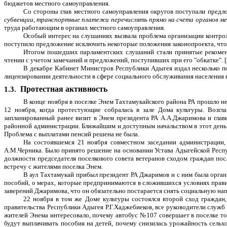
бюджетов местного самоуправления.
Со стороны глав местного самоуправления округов поступали предл
субвенции, транспортные платежи перечислять прямо на счета органов м
труда работающим в органах местного самоуправления.
Особый интерес на слушаниях вызвала проблема организации контрол
поступило предложение исключить некоторые положения законопроекта, что
Итогом пошедших парламентских слушаний стали принятые рекоменд
чтении с учетом замечаний и предложений, поступивших при его "обкатке". [
В декабре Кабинет Министров Республики Адыгея издал несколько по
лицензировании деятельности в сфере социального обслуживания населения н
Протестная активность
1.3.
В конце ноября в поселке Энем Тахтамукайского района РА прошло не
12 ноября, когда протестующие собралась в зале Дома культуры. Возгл
запланированный ранее визит в Энем президента РА А.А.Джаримова и глав
районной администрации. Ближайшим и доступным начальством в этот день о
Проблема с выплатами пенсий решена не была.
На состоявшемся 21 ноября совместном заседании администрации,
А.М.Черника. Было принято решение на основании Устава Адыгейской Респ
должности председателя поселкового совета ветеранов сходом граждан по
встречу с жителями поселка Энем.
В аул Тахтамукай прибыл президент РА Джаримов и с ним была орган
пособий, о мерах, которые предпринимаются в сложившихся условиях прави
заверений Джаримова, что он обязательно постарается снять социальную нап
22 ноября в том же Доме культуры состоялся второй сход граждан
правительства Республики Адыгея Р.Г.Хаджебиеков, все руководители служб 
жителей Энема интересовало, почему автобус №107 совершает в поселке тол
будут выплачивать пособия на детей, почему снизилась урожайность сельхо