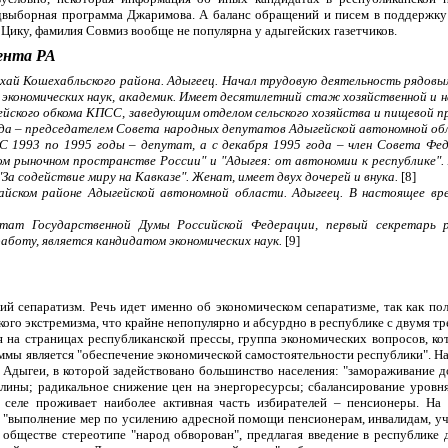
едвыборная программа Джаримова. А баланс обращений и писем в поддержку к
Цику, фамилия Совмиз вообще не популярна у адыгейских газетчиков.
ента РА
рухай Кошехабльского района. Адыгеец. Начал трудовую деятельность рядовы
экономических наук, академик. Имеет десятилетний стаж хозяйственной и н
ейского обкома КПСС, заведующим отделом сельского хозяйства и пищевой п
да – председателем Совета народных депутатов Адыгейской автономной обла
 С 1993 по 1995 годы – депутат, а с декабря 1995 года – член Совета Ф
ином рыночном пространстве России" и "Адыгея: от автономии к республик
а содействие миру на Кавказе". Женат, имеет двух дочерей и внука.
[8]
кайском районе Адыгейской автономной области. Адыгеец. В настоящее в
утат Государственной Думы Российской Федерации, первый секретарь р
работу, является кандидатом экономических наук.
[9]
й сепаратизм. Речь идет именно об экономическом сепаратизме, так как пол
ого экстремизма, что крайне непопулярно и абсурдно в республике с двумя тр
а страницах республиканской прессы, группа экономических вопросов, кот
раммы является "обеспечение экономической самостоятельности республики". 
 Адыгеи, в которой задействовано большинство населения: "замораживание 
ины; радикальное снижение цен на энергоресурсы; сбалансирование уровня 
 селе проживает наиболее активная часть избирателей – пенсионеры. На
т "выполнение мер по усилению адресной помощи пенсионерам, инвалидам, у
 обществе стереотипе "народ обворован", предлагая введение в республик