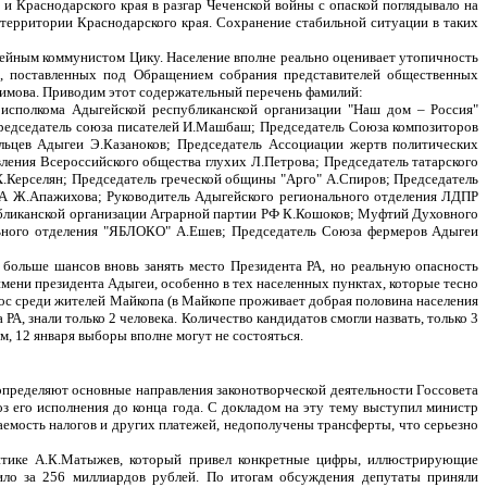
 и Краснодарского края в разгар Чеченской войны с опаской поглядывало на
а территории Краснодарского края. Сохранение стабильной ситуации в таких
дейным коммунистом Цику. Население вполне реально оценивает утопичность
ей, поставленных под Обращением собрания представителей общественных
римова. Приводим этот содержательный перечень фамилий:
 исполкома Адыгейской республиканской организации "Наш дом – Россия"
редседатель союза писателей И.Машбаш; Председатель Союза композиторов
льцев Адыгеи Э.Казаноков; Председатель Ассоциации жертв политических
ления Всероссийского общества глухих Л.Петрова; Председатель татарского
Х.Керселян; Председатель греческой общины "Арго" А.Спиров; Председатель
 РА Ж.Апажихова; Руководитель Адыгейского регионального отделения ЛДПР
убликанской организации Аграрной партии РФ К.Кошоков; Муфтий Духовного
ьного отделения "Я
БЛОКО
" А.Ешев; Председатель Союза фермеров Адыгеи
 больше шансов вновь занять место Президента РА, но реальную опасность
имени президента Адыгеи, особенно в тех населенных пунктах, которые тесно
ос среди жителей Майкопа (в Майкопе проживает добрая половина населения
А, знали только 2 человека. Количество кандидатов смогли назвать, только 3
ом, 12 января выборы вполне могут не состояться.
определяют основные направления законотворческой деятельности Госсовета
з его исполнения до конца года. С докладом на эту тему выступил министр
емость налогов и других платежей, недополучены трансферты, что серьезно
литике А.К.Матыжев, который привел конкретные цифры, иллюстрирующие
ило за 256 миллиардов рублей. По итогам обсуждения депутаты приняли