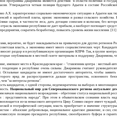
ной программы Джаримова являются действия "в области политики и госуда
ласия. Утверждается четкая позиция будущего Адыгеи в составе Российск
из А.Х. характерезовал социально-экономическую ситуацию в Адыгеи как тя
енсий и заработной платы, кризис экономики и развал сельского хозяйства
лики сырья, в частности леса, дать дотации совхозам и колхозам, без кото
 отрасль экономики республики не дает прибыли, а наоборот поглощает средст
редприятия, сократить безработицу, повысить уровень жизни населения. [11]
тами, вероятно, не будет накладываться на привычную для других регионов 
советская власть, а экономика имеет много социалистических черт. Кандида
вносит раздор и в республиканскую организацию КПРФ. Так, в группе контро
оторые опубликовали в местной газете материалы в поддержку Джаримова, чт
яние, имевшее место в Краснодарском крае – "ставленник центра : местный а
е тенденции в республике очень сильны. Джаримова считают руководителем
. Остальные кандидаты не имеют достаточного авторитета, чтобы заявить о
которого вряд ли распространяется дальше пространства, освоенного бе
 чем "за интересы региона".
ость кандидатов, с одной стороны, недемократична на выборах в многонацион
нность.
Национальный мир для Северокавказского региона актуальнее де
ним начало национального возрождения – обретение статуса национальной рес
и : представитель народа". При этом в обывательском сознании власть над
воплощается из-за невысокого авторитета Цику. Совмиз скорее имеет чуждый д
ческой и географической ситуации, власть приобретает и значение структур
истам – абхазские добровольцы, национальное адыгское движение, и сил, сп
омиссную позицию президента республики, своеобразного буфера и гаранта