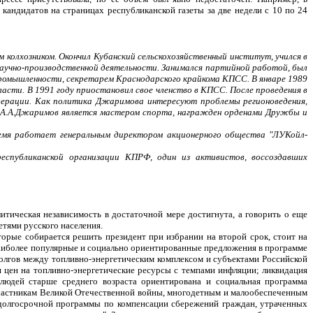
андидатов на страницах республиканской газеты за две недели с 10 по 24
м колхозником. Окончил Кубанский сельскохозяйственный институт, учился в
аучно-производственной деятельности. Занимался партийной работой, был
ромышленности, секретарем Краснодарского крайкома КПСС. В январе 1989
сти. В 1991 году приостановил свое членство в КПСС. После проведения в
едерации. Как политика Джаримова интересуют проблемы регионоведения,
е". А.А.Джаримов является мастером спорта, награжден орденами Дружбы и
ремя работает генеральным директором акционерного общества "ЛУКойл-
еспубликанской организации КПРФ, один из активистов, воссоздавших
итическая независимость в достаточной мере достигнута, а говорить о еще
етями русского населения.
орые собирается решить президент при избрании на второй срок, стоит на
Наиболее популярные и социально ориентированные предложения в программе
долгов между топливно-энергетическим комплексом и субъектами Российской
цен на топливно-энергетические ресурсы с темпами инфляции; ликвидация
 людей старше среднего возраста ориентирована и социальная программа
частникам Великой Отечественной войны, многодетным и малообеспеченным
е долгосрочной программы по компенсации сбережений граждан, утраченных