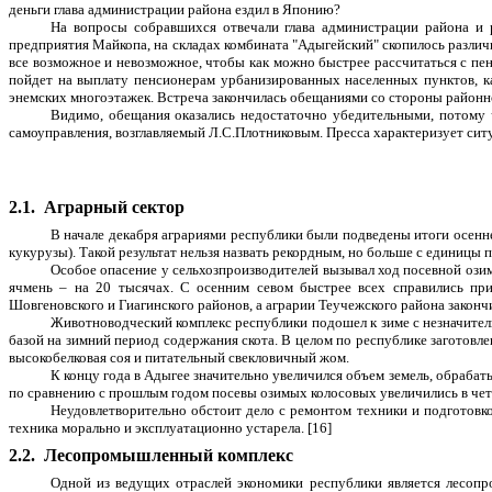
деньги глава администрации района ездил в Японию?
На вопросы собравшихся отвечали глава администрации района и 
предприятия Майкопа, на складах комбината "Адыгейский" скопилось различ
все возможное и невозможное, чтобы как можно быстрее рассчитаться с пен
пойдет на выплату пенсионерам урбанизированных населенных пунктов, ка
энемских многоэтажек. Встреча закончилась обещаниями со стороны район
Видимо, обещания оказались недостаточно убедительными, потому 
самоуправления, возглавляемый Л.С.Плотниковым. Пресса характеризует ситу
2.1.
Аграрный сектор
В начале декабря аграриями республики были подведены итоги осенне
кукурузы). Такой результат нельзя назвать рекордным, но больше с единицы 
Особое опасение у сельхозпроизводителей вызывал ход посевной озим
ячмень – на 20 тысячах. С осенним севом быстрее всех справились при
Шовгеновского и Гиагинского районов, а аграрии Теучежского района законч
Животноводческий комплекс республики подошел к зиме с незначитель
базой на зимний период содержания скота. В целом по республике заготовл
высокобелковая соя и питательный свекловичный жом.
К концу года в Адыгее значительно увеличился объем земель, обраба
по сравнению с прошлым годом посевы озимых колосовых увеличились в четы
Неудовлетворительно обстоит дело с ремонтом техники и подготовко
техника морально и эксплуатационно устарела. [16]
2.2.
Лесопромышленный комплекс
Одной из ведущих отраслей экономики республики является лесопр