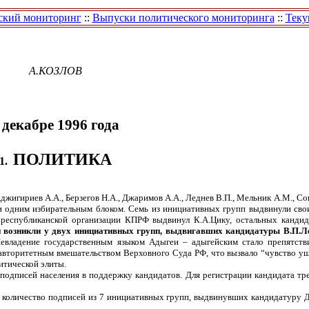
ский мониторинг
::
Выпуски политического мониторинга
::
Теку
А.КОЗЛОВ
 декабре 1996 года
ПОЛИТИКА
1.
жигириев А.А., Берзегов Н.А., Джаримов А.А., Леднев В.П., Мельник А.М., Сов
и одним избирательным блоком. Семь из инициативных групп выдвинули св
 республиканской организации КПРФ выдвинул К.А.Цику, остальных канди
 возникли у двух инициативных групп, выдвигавших кандидатуры В.П.Л
владение государственным языком Адыгеи – адыгейским стало препятств
 авторитетным вмешательством Верховного Суда РФ, что вызвало “чувство у
итической элиты.
дписей населения в поддержку кандидатов. Для регистрации кандидата тре
е количество подписей из 7 инициативных групп, выдвинувших кандидатуру 