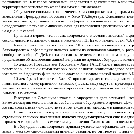
постановление, в котором отмечались недостатки в деятельности Кабине
территориям в зависимость от собираемости ими доходов.
Обсуждение социально-экономических законопроектов и программ н
заместитель Председателя Госсовета – Хасэ Т.А.Беретарь. Основными це
воспитательного, организационного, информационно-аналитического 
неподготовленность экономической базы для проведения эффективных мер по
на одной из сессий.
Приняты в первом чтении законопроекты о внесении изменений и доп
сессии министр социальной защиты населения Р.Х.Натхо и законопроект "Об 
Большие разногласия возникли на XII сессии по законопроекту о р
Законопроект о референдуме является одним из основополагающих, и разр
свободные выборы". Дебаты на сессии развернулись в основном вокруг 
предложение об исключении данной поправки не прошло, обсуждение законо
15 декабря Председатель Госсовета – Хасэ РА Е.И.Салов провел в
переговоры, основной темой которых было развитие взаимовыгодного сотру
комитета по бюджетно-финансовой, налоговой и экономической политике А.К
16 декабря в Госсовете – Хасэ РА прошли парламентские слушания п
главы местного самоуправления сельских (поселковых) округов, председа
местного самоуправления и связям с органами государственной власти Се
Адыгеи Э.Р.Ахметов.
Выступление Семенчука началось с определения цели слушаний: "все
Затем докладчик остановился на особенностях обсуждаемого проекта. Дело 
же законодательству оно действует в том числе и на городском и районном 
В законопроекте определены органы местного самоуправления и разр
отдельных сельских населенных пунктах предусматривается еще и адми
городском микрорайоне – комитет самоуправления. Также в законопроекта о
В обсуждении законопроекта приняли участие как официальные лица 
закон о местном самоуправлении является базовым, но он требует приняти