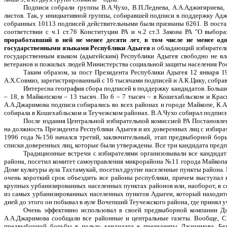
Подписи собрали группы В.А.Чухо, В.П.Леднева, А.А.Аджигириева
листов. Так, у инициативной группы, собиравшей подписи в поддержку Адж
собранных 10113 подписей действительными были признаны 6261. В постан
соответствии с ч.1 ст.76 Конституции РА и ч.2 ст.3 Закона РА "О выб
проработавший в ней не менее десяти лет
,
в том числе не менее одн
государственными языками Республики Адыгея
и обладающий избиратель
государственным языком (адыгейским) Республики Адыгея свободно не вл
ветеранов и пожилых людей Министерства социальной защиты населения Росс
Таким образом, за пост Президента Республики Адыгея 12 января 1
А.Х.Совмиз, зарегистрированный с 16 тысячами подписей и А.К.Цику, собра
Интересна география сбора подписей в поддержку кандидатов. Больше
– 18, в Майкопском – 13 тысяч. По 6 – 7 тысяч – в Кошехабльском и Кра
А.А.Джаримова подписи собирались во всех районах и городе Майкопе, К.А
собирала в Кошехабльском и Теучежском районах. В.А.Чухо собирал подписи 
После издания Центральной избирательной комиссией РА Постановле
на должность Президента Республики Адыгея и их доверенных лиц с избира
1996 года №156 начался третий, заключительный, этап предвыборной бор
списки доверенных лиц, которые были утверждены. Все три кандидата предп
Традиционные встречи с избирателями организовывали все кандидат
района, посетил комитет самоуправления микрорайона №11 города Майкопа,
Доме культуры аула Тахтамукай, посетил другие населенные пункты района.
очень короткий срок объездить все районы республики, причем выступал 
крупных урбанизированных населенных пунктах районов или, наоборот, в се
из самых урбанизированных населенных пунктов Адыгеи, который находится
дней до этого он побывал в ауле Вочепший Теучежского района, где принял у
Очень эффективно использовал в своей предвыборной компании Д
А.А.Джаримова сообщали все районные и центральные газеты. Вообще, С
предвыборной борьбы в пользу кандидата в президенты Джаримова. Без