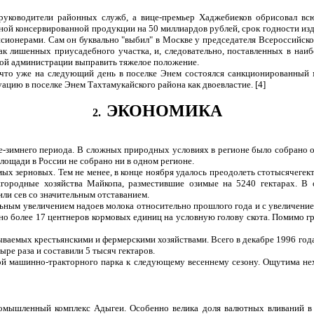
руководители районных служб, а вице-премьер Хаджебиеков обрисовал вс
ной консервированной продукции на 50 миллиардов рублей, срок годности изде
сионерами. Сам он буквально "выбил" в Москве у председателя Всероссийско
к лишенных приусадебного участка, и, следовательно, поставленных в наиб
ной администрации выправить тяжелое положение.
что уже на следующий день в поселке Энем состоялся санкционированный м
ацию в поселке Энем Тахтамукайского района как двоевластие. [4]
ЭКОНОМИКА
2.
-зимнего периода. В сложных природных условиях в регионе было собрано око
площади в России не собрано ни в одном регионе.
ых зерновых. Тем не менее, в конце ноября удалось преодолеть стотысячегек
городные хозяйства Майкопа, разместившие озимые на 5240 гектарах. В о
или сев со значительным отставанием.
ным увеличением надоев молока относительно прошлого года и с увеличением
ено более 17 центнеров кормовых единиц на условную голову скота. Помимо 
тываемых крестьянскими и фермерскими хозяйствами. Всего в декабре 1996 го
ре раза и составили 5 тысяч гектаров.
й машинно-тракторного парка к следующему весеннему сезону. Ощутима нехв
омышленный комплекс Адыгеи. Особенно велика доля валютных вливаний в 