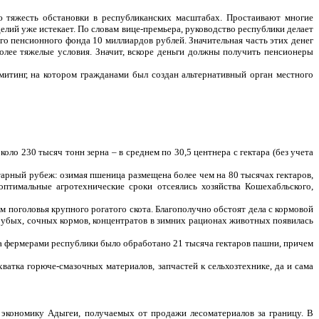
ю тяжесть обстановки в республиканских масштабах. Простаивают многие
лий уже истекает. По словам вице-премьера, руководство республики делает
го пенсионного фонда 10 миллиардов рублей. Значительная часть этих денег
олее тяжелые условия. Значит, вскоре деньги должны получить пенсионеры
итинг, на котором гражданами был создан альтернативный орган местного
ло 230 тысяч тонн зерна – в среднем по 30,5 центнера с гектара (без учета
тарный рубеж: озимая пшеница размещена более чем на 80 тысячах гектаров,
птимальные агротехнические сроки отсеялись хозяйства Кошехабльского,
 поголовья крупного рогатого скота. Благополучно обстоят дела с кормовой
грубых, сочных кормов, концентратов в зимних рационах животных появилась
да фермерами республики было обработано 21 тысяча гектаров пашни, причем
атка горюче-смазочных материалов, запчастей к сельхозтехнике, да и сама
экономику Адыгеи, получаемых от продажи лесоматериалов за границу. В