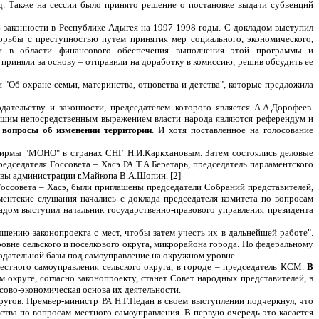
д. Также на сессии было принято решение о постановке выдачи субвенций
законности в Республике Адыгея на 1997-1998 годы. С докладом выступил
орьбы с преступностью путем принятия мер социального, экономического,
тки в области финансового обеспечения выполнения этой программы и
приняли за основу – отправили на доработку в комиссию, решив обсудить ее
"Об охране семьи, материнства, отцовства и детства", которые предложила
дательству и законности, председателем которого является А.А.Дорофеев.
Высшим непосредственным выражением власти народа являются референдум и
 вопросы об изменении территории
. И хотя поставленное на голосование
 фирмы "МОНО" в странах СНГ Н.И.Каркхановым. Затем состоялись деловые
дседателя Госсовета – Хасэ РА Т.А.Беретарь, председатель парламентского
авы администрации г.Майкопа В.А.Шопин. [2]
Госсовета – Хасэ, были приглашены председатели Собраний представителей,
ментские слушания начались с доклада председателя комитета по вопросам
адом выступил начальник государственно-правового управления президента
шению законопроекта с мест, чтобы затем учесть их в дальнейшей работе".
овне сельского и поселкового округа, микрорайона города. По федеральному
нодательной базы под самоуправление на окружном уровне.
естного самоуправления сельского округа, в городе – председатель КСМ.
В
м округе, согласно законопроекту, станет Совет народных представителей, в
сово-экономическая основа их деятельности.
ругов. Премьер-министр РА Н.Г.Педан в своем выступлении подчеркнул, что
ства по вопросам местного самоуправления. В первую очередь это касается