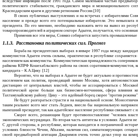
вследствие инфляции после 1991 года. Самой маленькой частью предвыбор
политического стабильности, гражданского мира и межнационального сог
Краснодарским краем и другими регионами России.[10]
В своих публичных выступлениях и на встречах с избирателями Совм
население и прежде всего его потенциальные избиратели. Это невыплата п
президента. По его мнению, необходимо наложить вето на вывоз из респуб
товаропроизводителей в аграрном секторе Адыгеи, получается, что основная
Применив все эти меры, Совмиз собирается запустить промышленные п
1.1.3.
Расстановка политических сил. Прогноз
Борьба на президентских выборах в январе 1997 года между кандида
коммунистов Адыгеи очень сильны, практически в республике сохраняется 
населением как коммунисты. Коммунистическая принадлежность соперников 
райкома КПРФ Кошехабльского района на своих соратников-коммунистов, к
кандидата – К.А.Цику. [12]
Вероятно, что на выборах в Адыгее не будет актуально и противосто
населением как политик, проводящий линию Москвы, хотя автономистски
дистанцию от центральных властей, чтобы не ассоциироваться с Москвой
политической арене больше как бизнесмен-вотчинник, сфера влияния 
Тахтамукайскому району. Цику – это идейный борец скорее "против режима",
Не будут разгораться страсти и на национальной основе. Моноэтничн
таким реальнее всего мог стать Леднев, внесло бы национальную напряже
нынешний президент, так как адыгейское население республики связывает с 
Скорее всего, решающим будет противопоставление "человек власт
экономических неурядицах. Но вторая часть антитезы в условиях Адыгеи не 
С другой стороны, в республике, которая находится в пограничной истори
условиях близости Чечни, Абхазии, наличия сил, симпатизирующих сепарат
своей предвыборной агитации Джаримов очень точно делал упор на компр