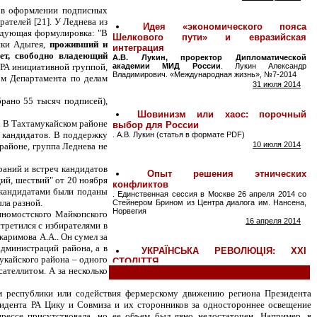
й в оформлении подписных
ателей [21]. У Леднева из
едующая формулировка: "В
ики Адыгея,
проживший и
ет, свободно владеющий
РА инициативной группой,
ом Департамента по делам
брано 55 тысяч подписей),
. В Тахтамукайском районе
 кандидатов. В поддержку
районе, группа Леднева не
раний и встреч кандидатов
ий, шествий" от 20 ноября
 кандидатами были поданы
ла разной.
енномостского Майкопского
третился с избирателями в
аримова А.А.. Он сумел за
администраций района, а в
укайского района – одного
ателлитом. А за несколько
м республики или содействия фермерскому движению региона Президента
идента РА Цику и Совмиза и их сторонников за одностороннее освещение
ессе присутствовала, но ее объем был явно недостаточен. Например, в