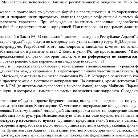
та Министров по исполнению Закона о республиканском бюджете на 1996 го
ачалось с программы по усилению борьбы с преступностью и по укреплению 
лями и направлениями программы является создание эффективной системы б
и правового характера. При обсуждении выявились серьезные недорабо
 борьбе с преступностью и коррупцией. При голосовании программу даже не 
олнений в Закон РА "О социальной защите инвалидов в Республике Адыгея" и 
охране труда", с докладом по которому выступила министр труда Н.Д.Серенко.
еферендуме. Разработкой этого законопроекта занимался комитет по законо
абатывался он в развитие статьи 2 Конституции РА, где провозглашено: "
предложенной поправки, которая гласит, что
на референдум не выносятся
проекта решено было перенести на следующую сессию. [1]
стречу и продолжительную беседу с генеральным уполномоченным турецкой
дничества между сторонами. В переговорах приняли участие заместитель Пре
.Матыжев, заместитель министра экономики РА А.И.Багадиров, заместитель гл
о проекту закона о местном самоуправлении. На слушания, кроме депутатов 
тели КСМ (комитетов самоуправления микрорайонов) города Майкопа. Парла
менчука, в котором он наметил основные положения законопроекта. С содокл
сторонне обсудить проект будущего закона, выслушать предложения по улуч
в том, что согласно Конституции РА местное самоуправление определено на ур
уровнях. Поэтому главной концепцией законопроекта является подведение зако
аботана их структура. Исполнительную власть на селе осуществляет глава м
нистратор населенного пункта
. Органами представительной власти в сельско
говорены и проработаны полномочия органов местного самоуправления, финан
из Правительства Адыгеи, так и главы местного самоуправления сельских ок
я других, которые конкретизировали бы положения федерального законодатель