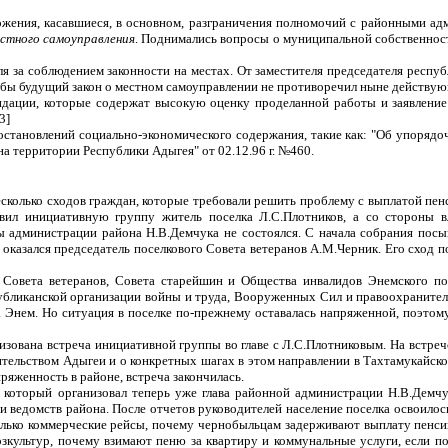
ожения, касавшиеся, в основном, разграничения полномочий с районными а
естного самоуправления
. Поднимались вопросы о муниципальной собственност
я за соблюдением законности на местах. От заместителя председателя респуб
бы будущий закон о местном самоуправлении не противоречил ныне действую
ации, которые содержат высокую оценку проделанной работы и заявление 
3]
становлений социально-экономического содержания, такие как: "Об упорядоч
а территории Республики Адыгея" от 02.12.96 г. №460.
сколько сходов граждан, которые требовали решить проблему с выплатой пенс
авил инициативную группу житель поселка Л.С.Плотников, а со стороны в
ы администрации района Н.В.Демчука не состоялся. С начала собрания посып
казался председатель поселкового Совета ветеранов А.М.Черник. Его сход п
 Совета ветеранов, Совета старейшин и Общества инвалидов Энемского п
убликанской организации войны и труда, Вооруженных Сил и правоохранител
с. Энем. Но ситуация в поселке по-прежнему оставалась напряженной, поэто
изована встреча инициативной группы во главе с Л.С.Плотниковым. На встреч
тельством Адыгеи и о конкретных шагах в этом направлении в Тахтамукайском
ряженность в районе, встреча закончилась.
, который организовал теперь уже глава районной администрации Н.В.Демч
и ведомств района. После отчетов руководителей население поселка освоилос
ько коммерческие рейсы, почему чернобыльцам задерживают выплату пенсий, 
зкультур, почему взимают пеню за квартиру и коммунальные услуги, если по 