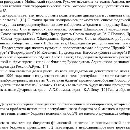
ли разоружить Майкопский гарнизон. Русское население не только Адыгеи, но
м они готовят свои террористические акты, которые будут осуществляться н
а РА.
с центром, и дает ему неоспоримые политические дивиденды в сравнении с и
 рельсах". [13] С точки зрения компромисса показателен список подпис
-культурных центров республики ко всем избирателям Адыгеи в поддержку Джа
ооруженных Сил и правоохранительных органов К.Багироков; Руководитель
ль Союза женщин РА Л.Мамий; Председатель Союза молодежи РА С.Поляков; П
ль Союза журналистов Х.Баладжиян; Председатель Союза абхазских доброво
ийского общества слепых П.Лаврентьев; Председатель республиканского прав
; Председатель армянского культурно-просветительского общества "Дружба" 
урт" ("Возрождение") М.Котенева; Председатель Ны-Хасэ (Совета матерей)
итической организации "Адыгэ Хасэ" Р.Емиж; Председатель Адыгейской респ
пской и Армавирской епархии Филарет; Руководитель Адыгейского регионал
дельцев России А.Куек. [14]
 с значительной долей риска. Из всех кандидатов он действительно имеет
том 1996 года многие из русскоязычных жителей республики не могли назвать 
декабря журналисты газеты "Советская Адыгея" провели своеобразный соцопр
нта назвали только 8 человек. О том, что выбирать будут именно президента Р
ек назвали Джаримова, двое – А.Х.Совмиза, один – К.А.Цику. [15] Таким образ
 Депутаты обсудили более десятка постановлений и законопроектов, которые 
стояла проблема исполнения республиканского бюджета за 9 месяцев и прогно
 неутешительны – бюджета исполнен на 66,5%, не намного улучшилась собира
тского комитета по бюджетно-финансовой, налоговой и экономической по
стные бюджеты превышают 5,2 миллиарда, а недофинансирование перевал