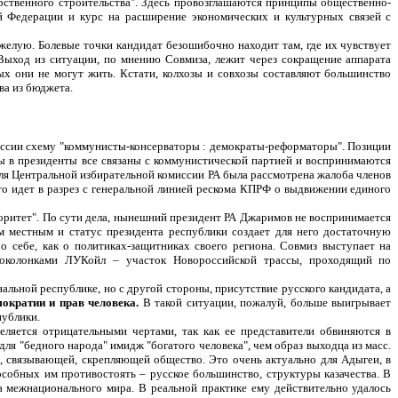
рственного строительства". Здесь провозглашаются принципы общественно-
ой Федерации и курс на расширение экономических и культурных связей с
желую. Болевые точки кандидат безошибочно находит там, где их чувствует
. Выход из ситуации, по мнению Совмиза, лежит через сокращение аппарата
рых они не могут жить. Кстати, колхозы и совхозы составляют большинство
ва из бюджета.
России схему "коммунисты-консерваторы : демократы-реформаторы". Позиции
ты в президенты все связаны с коммунистической партией и воспринимаются
ля Центральной избирательной комиссии РА была рассмотрена жалоба членов
о идет в разрез с генеральной линией рескома КПРФ о выдвижении единого
вторитет". По сути дела, нынешний президент РА Джаримов не воспринимается
 местным и статус президента республики создает для него достаточную
 себе, как о политиках-защитниках своего региона. Совмиз выступает на
нзоколонками ЛУКойл – участок Новороссийской трассы, проходящий по
альной республике, но с другой стороны, присутствие русского кандидата, а
мократии и прав человека.
В такой ситуации, пожалуй, больше выигрывает
публики.
еляется отрицательными чертами, так как ее представители обвиняются в
ля "бедного народа" имидж "богатого человека", чем образ выходца из масс.
ы, связывающей, скрепляющей общество. Это очень актуально для Адыгеи, в
особных им противостоять – русское большинство, структуры казачества. В
 межнационального мира. В реальной практике ему действительно удалось