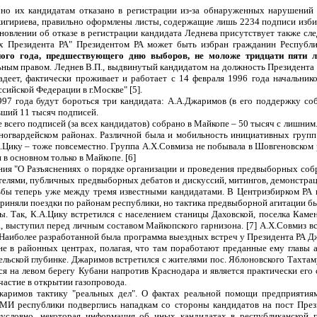
, но их кандидатам отказано в регистрации из-за обнаруженных нарушени
игириева, правильно оформлены листы, содержащие лишь 2234 подписи избир
овлении об отказе в регистрации кандидата Леднева присутствует также сл
орах Президента РА" Президентом РА может быть избран гражданин Республ
ого года, предшествующего дню выборов, не моложе тридцати пяти л
ным правом. Леднев В.П., выдвинутый кандидатом на должность Президента 
адеет, фактически проживает и работает с 14 февраля 1996 года начальник
ийской Федерации в г.Москве" [5].
997 года будут бороться три кандидата: А.А.Джаримов (в его поддержку со
вший 11 тысяч подписей.
 всего подписей (за всех кандидатов) собрано в Майкопе – 50 тысяч с лишним
сногвардейском районах. Различной была и мобильность инициативных групп
.Цику – тоже повсеместно. Группа А.Х.Совмиза не побывала в Шовгеновском 
в основном только в Майкопе. [6]
ния "О Разъяснениях о порядке организации и проведения предвыборных соб
телями, публичных предвыборных дебатов и дискуссий, митингов, демонстрац
ьбы теперь уже между тремя известными кандидатами. В Центризбирком РА
риняли поездки по районам республики, но тактика предвыборной агитации бы
ы. Так, К.А.Цику встретился с населением станицы Даховской, поселка Кам
 выступил перед личным составом Майкопского гарнизона. [7] А.Х.Совмиз вс
 Наиболее разработанной была программа выездных встреч у Президента РА Дж
не в районных центрах, полагая, что там поработают преданные ему главы 
льской глубинке. Джаримов встретился с жителями пос. Яблоновского Тахтам
 на левом берегу Кубани напротив Краснодара и является практически его с
частие в открытии газопровода.
жаримов тактику "реальных дел". О фактах реальной помощи предприятия
МИ республики подверглись нападкам со стороны кандидатов на пост През
условно, некоторая информация об иных кандидатах в республиканской пр