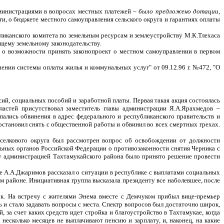
дминистрациями в вопросах местных платежей –
было предложено дотации,
и, о бюджете местного самоуправления сельского округа и гарантиях оплаты
ликанского комитета по земельным ресурсам и землеустройству М.К.Тлехаса
щему земельному законодательству.
о возможности принять законопроект о местном самоуправлении в первом
ении системы оплаты жилья и коммунальных услуг" от 09.12.96 г. №472, "О
ий, социальных пособий и заработной платы. Первая такая акция состоялась
ластей присутствовал заместитель главы администрации Я.А.Ярахмедов –
ались обвинения в адрес федерального и республиканского правительств и
остановил снять с общественной работы и обвинил во всех смертных грехах.
оселкового округа был рассмотрен вопрос об освобождении от должности
ьных органов Российской Федерации о противозаконности снятия Черника с
му администрацией Тахтамукайского района было принято решение провести
е А.А.Джаримов рассказал о ситуации в республике с выплатами социальных
 районе. Инициативная группа высказала президенту все наболевшее, после
ук. На встречу с жителями Энема вместе с Демчуком прибыл вице-премьер
ь и стало задавать вопросы с места. Спектр вопросов был достаточно широк,
за счет каких средств идет стройка и благоустройство в Тахтамукае, когда
несколько месяцев не выплачивают пенсию и зарплату, и, наконец, на какие