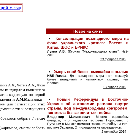
щий месяц
Новое на сайте
миз А.Х., Четыз А.А., Чухо
оим кандидатом нынешнего
датов выдвинуло по одной
еднева и А.М.Мельника –
ием для регистрации этих
щемленности и возмущения
бовалось собрать 7 тысяч
Джаримова, смогли собрать