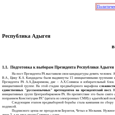
Политиче
Республика Адыгея
в
1.1.
Подготовка к выборам Президента Республики Адыгея
На пост Президента РА выставили свои кандидатуры девять человек: Ад
В.А., Цику К.А. Кандидаты были выдвинуты 15 инициативными группами 
Президента РА А.А.Джаримова, две – А.Х.Совмиза и избирательный блок
инициативной группе. На этой стадии предвыборного марафона
сложности
единственных "русскоязычных" претендентов на президентский пост.
Не
инициативных групп Центризбиркомом РА. Но препятствие это было снято
попранием Конституции РА” (цитата из электронных СМИ) у адыгейской пол
Следующим этапом предвыборной борьбы стала кампания по сбору по
подписей.
Подписного ценза не преодолели Берзегов, Четыз и Мельник. Нужно
лишь 5, а из двух групп Совмиза – одна.