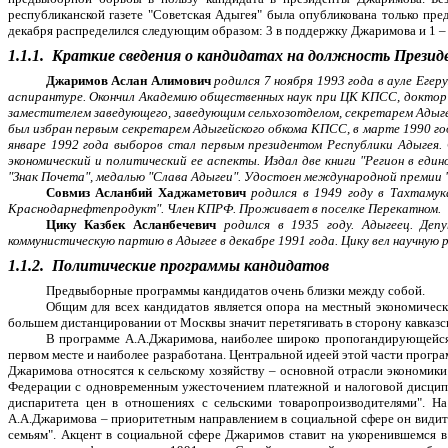
республиканской газете "Советская Адыгея" была опубликована только пр
декабря распределился следующим образом: 3 в поддержку Джаримова и 1 – 
1.1.1.
Краткие сведения о кандидатах на должность Презид
Джаримов Аслан Алимович
родился 7 ноября 1993 года в ауле Еге
аспирантуре. Окончил Академию общественных наук при ЦК КПСС, доктор 
заместителем заведующего, заведующим сельхозотделом, секретарем Адыг
был избран первым секретарем Адыгейского обкома КПСС, в марте 1990 го
январе 1992 года выборов стал первым президентом Республики Адыгея.
экономический и политический ее аспекты. Издал две книги "Регион в ед
"Знак Почета", медалью "Слава Адыгеи". Удостоен международной премии "З
Совмиз Асланбий Хаджаметович
родился в 1949 году в Тахтаму
Краснодарнефтепродукт". Член КПРФ. Проживает в поселке Перекатном.
Цику Казбек Асланбечевич
родился в 1935 году. Адыгеец. Деп
коммунистическую партию в Адыгее в декабре 1991 года. Цику вел научную 
1.1.2.
Политические программы кандидатов
Предвыборные программы кандидатов очень близки между собой.
Общим для всех кандидатов является опора на местный экономически
большем дистанцировании от Москвы значит перетягивать в сторону кавказск
В программе А.А.Джаримова, наиболее широко пропогандирующейся н
первом месте и наиболее разработана. Центральной идеей этой части прог
Джаримова относятся к сельскому хозяйству – основной отрасли экономики
Федерации с одновременным ужесточением платежной и налоговой дисципл
диспаритета цен в отношениях с сельскими товаропроизводителями". На
А.А.Джаримова – приоритетным направлением в социальной сфере он види
семьям". Акцент в социальной сфере Джаримов ставит на укоренившемся в