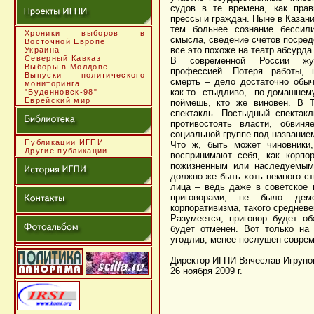
судов в те времена, как прав
прессы и граждан. Ныне в Казани
тем больнее сознание бессили
Хроники выборов в
смысла, сведение счетов посред
Восточной Европе
все это похоже на театр абсурда
Украина
Северный Кавказ
В современной России жур
Выборы в Молдове
профессией. Потеря работы, 
Выпуски политического
смерть – дело достаточно обы
мониторинга
как-то стыдливо, по-домашнем
"Буденновск-98"
Еврейский мир
поймешь, кто же виновен. В Т
спектакль. Постыдный спектакл
противостоять власти, обвиня
социальной группе под название
Публикации ИГПИ
Что ж, быть может чиновники,
Другие публикации
воспринимают себя, как корпо
пожизненным или наследуемым
должно же быть хоть немного ст
лица – ведь даже в советское 
приговорами, не было демон
корпоративизма, такого средневе
Разумеется, приговор будет об
будет отменен. Вот только на
угодлив, менее послушен совре
Директор ИГПИ Вячеслав Игруно
26 ноября 2009 г.