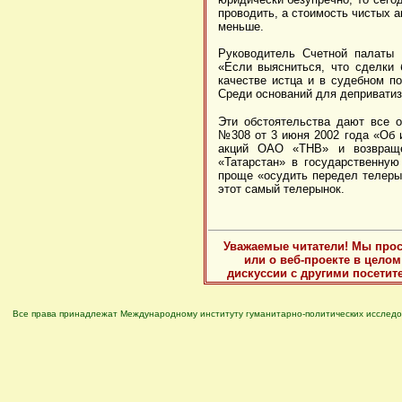
проводить, а стоимость чистых 
меньше.
Руководитель Счетной палаты 
«Если выясниться, что сделки 
качестве истца и в судебном п
Среди оснований для деприватиз
Эти обстоятельства дают все о
№308 от 3 июня 2002 года «Об 
акций ОАО «ТНВ» и возвраще
«Татарстан» в государственную
проще «осудить передел телерын
этот самый телерынок.
Уважаемые читатели! Мы прос
или о веб-проекте в цело
дискуссии с другими посетит
Все права принадлежат Международному институту гуманитарно-политических исследо