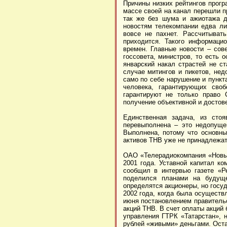
Причины низких рейтингов прогр
массе своей на канал перешли п
так же без шума и ажиотажа д
новостям телекомпании едва ли
вовсе не пахнет. Рассчитыват
приходится. Такого информаци
времен. Главные новости – сов
госсовета, министров, то есть
январский накал страстей не с
случае митингов и пикетов, не
само по себе нарушение и пункт
человека, гарантирующих сво
гарантируют не только право
получение объективной и достов
Единственная задача, из сто
перевыполнена – это недопуще
Выполнена, потому что основн
активов ТНВ уже не принадлежат
ОАО «Телерадиокомпания «Новый
2001 года. Уставной капитал к
сообщил в интервью газете «Ре
поделился планами на будуще
определятся акционеры, но госу
2002 года, когда была осуществ
июня постановлением правитель
акций ТНВ. В счет оплаты акций
управления ГТРК «Татарстан», 
рублей «живыми» деньгами. Оста