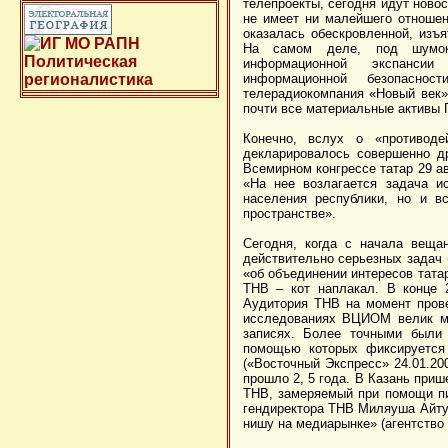
телепроекты, сегодня идут новос
не имеет ни малейшего отношен
оказалась обескровленной, изъ
На самом деле, под шумок 
информационной экспанси
информационной безопаснос
телерадиокомпания «Новый век»
почти все материальные активы 
Конечно, вслух о «противоде
декларировалось совершенно д
Всемирном конгрессе татар 29 а
«На нее возлагается задача и
населения республики, но и в
пространстве».
Сегодня, когда с начала веща
действительно серьезных задач 
«об объединении интересов тата
ТНВ – кот наплакал. В конце 
Аудитория ТНВ на момент прове
исследованиях ВЦИОМ велик мо
записях. Более точными были 
помощью которых фиксируется
(«Восточный Экспресс» 24.01.20
прошло 2, 5 года. В Казань при
ТНВ, замеряемый при помощи пи
гендиректора ТНВ Миляуша Айтуг
нишу на медиарынке» (агентство 