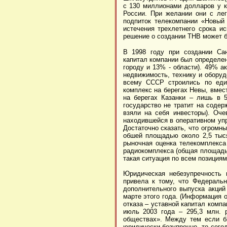
с 130 миллионами долларов у к
России. При желании они с ле
подпиток телекомпании «Новый
истечения трехлетнего срока ис
решение о создании ТНВ может б
В 1998 году при создании Сан
капитал компании был определен
городу и 13% - области). 49% а
недвижимость, технику и оборуд
всему СССР строились по един
комплекс на берегах Невы, вмес
на берегах Казанки – лишь в 5
государство не тратит на содер
взяли на себя инвесторы). Оче
находившейся в оперативном упр
Достаточно сказать, что огромн
обшей площадью около 2,5 тыся
рыночная оценка телекомплекса
радиокомплекса (общая площадь 
такая ситуация по всем позициям
Юридическая небезупречность 
привела к тому, что Федераль
дополнительного выпуска акций
марте этого года. (Информация о
отказа – уставной капитал компа
июль 2003 года – 295,3 млн. 
обществах». Между тем если б
юридически безупречно, то сего