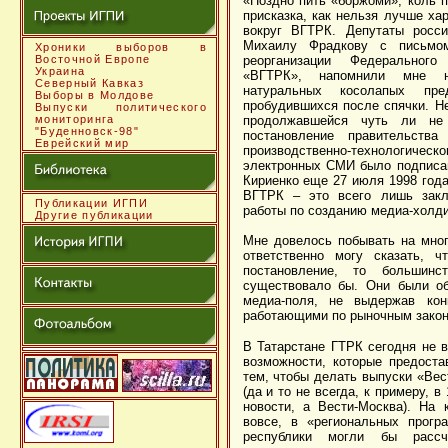
«Поздно пить «боржоми», коль п
присказка, как нельзя лучше ха
вокруг ВГТРК. Депутаты росси
Михаилу Фрадкову с письмом
Хроники выборов в
Восточной Европе
реорганизации Федерального 
Украина
«ВГТРК», напомнили мне н
Северный Кавказ
натуральных косолапых пре
Выборы в Молдове
пробудившихся после спячки. Не
Выпуски политического
мониторинга
продолжавшейся чуть ли не
"Буденновск-98"
постановление правительств
Еврейский мир
производственно-технологичес
электронных СМИ было подписа
Кириенко еще 27 июля 1998 года.
ВГТРК – это всего лишь закл
Публикации ИГПИ
работы по созданию медиа-холд
Другие публикации
Мне довелось побывать на мног
ответственно могу сказать, ч
постановление, то большин
существовало бы. Они были об
медиа-поля, не выдержав кон
работающими по рыночным закон
В Татарстане ГТРК сегодня не в
возможности, которые предоста
тем, чтобы делать выпуски «Вес
(да и то не всегда, к примеру, в
новости, а Вести-Москва). На 
вовсе, в «региональных прогр
республики могли бы рассчи