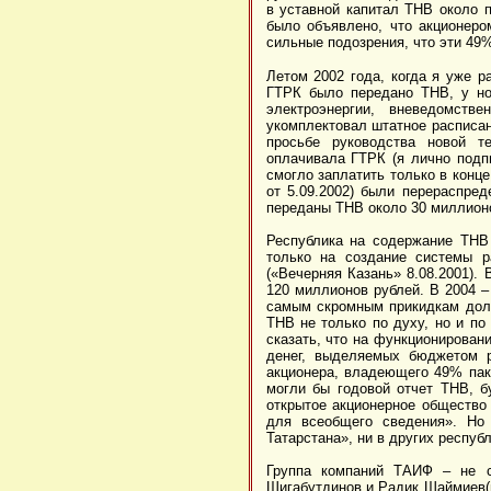
в уставной капитал ТНВ около п
было объявлено, что акционеро
сильные подозрения, что эти 49%
Летом 2002 года, когда я уже р
ГТРК было передано ТНВ, у но
электроэнергии, вневедомст
укомплектовал штатное расписан
просьбе руководства новой 
оплачивала ГТРК (я лично подп
смогло заплатить только в конц
от 5.09.2002) были перераспре
переданы ТНВ около 30 миллионо
Республика на содержание ТНВ 
только на создание системы р
(«Вечерняя Казань» 8.08.2001).
120 миллионов рублей. В 2004 –
самым скромным прикидкам долж
ТНВ не только по духу, но и по
сказать, что на функционирован
денег, выделяемых бюджетом р
акционера, владеющего 49% пак
могли бы годовой отчет ТНВ, б
открытое акционерное общество 
для всеобщего сведения». Но
Татарстана», ни в других республ
Группа компаний ТАИФ – не с
Шигабутдинов и Радик Шаймиев(