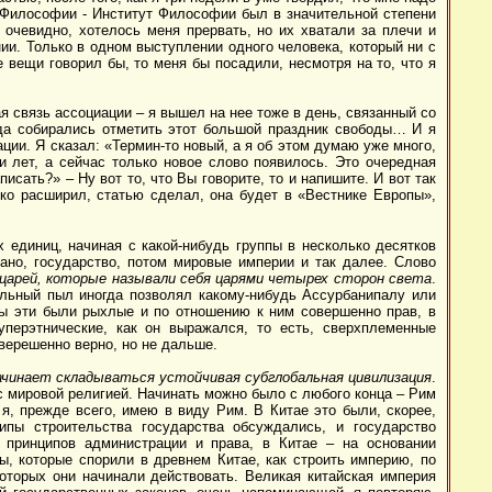
е Философии - Институт Философии был в значительной степени
очевидно, хотелось меня прервать, но их хватали за плечи и
ии. Только в одном выступлении одного человека, который ни с
е вещи говорил бы, то меня бы посадили, несмотря на то, что я
ая связь ассоциации – я вышел на нее тоже в день, связанный со
егда собирались отметить этот большой праздник свободы… И я
ции. Я сказал: «Термин-то новый, а я об этом думаю уже много,
и лет, а сейчас только новое слово появилось. Это очередная
сать?» – Ну вот то, что Вы говорите, то и напишите. И вот так
жко расширил, статью сделал, она будет в «Вестнике Европы»,
х единиц, начиная с какой-нибудь группы в несколько десятков
вано, государство, потом мировые империи и так далее. Слово
 царей, которые называли себя царями четырех сторон света
.
ельный пыл иногда позволял какому-нибудь Ассурбанипалу или
вы эти были рыхлые и по отношению к ним совершенно прав, в
уперэтнические, как он выражался, то есть, сверхплеменные
верешенно верно, но не дальше.
ачинает складываться устойчивая субглобальная цивилизация
.
с мировой религией. Начинать можно было с любого конца – Рим
я, прежде всего, имею в виду Рим. В Китае это были, скорее,
пы строительства государства обсуждались, и государство
принципов администрации и права, в Китае – на основании
ы, которые спорили в древнем Китае, как строить империю, по
которых они начинали действовать.
Великая китайская империя