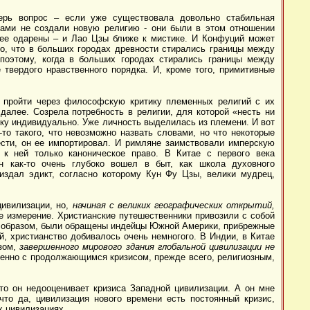
ерь вопрос – если уже существовала довольно стабильная
сами не создали новую религию - они были в этом отношении
лее одарены – и Лао Цзы ближе к мистике. И Конфуций может
то, что в больших городах древности стирались границы между
поэтому, когда в больших городах стирались границы между
е твердого нравственного порядка. И, кроме того, примитивные
 пройти через философскую критику племенных религий с их
далее. Созрела потребность в религии, для которой «несть ни
еку индивидуально. Уже личность выделилась из племени. И вот
то такого, что невозможно назвать словами, но что некоторые
ести, он ее импортировал. И римляне заимствовали имперскую
 к ней только каноническое право. В Китае с первого века
н как-то очень глубоко вошел в быт, как школа духовного
издал эдикт, согласно которому Кун Фу Цзы, велики мудрец,
цивилизации, но,
начиная с великих географических открытий,
е измерение. Христианские путешественники привозили с собой
им образом, были обращены индейцы Южной Америки, прибрежные
й, христианство добивалось очень немногого. В Индии, в Китае
азом,
завершенного мирового здания глобальной цивилизации не
менно с продолжающимся кризисом, прежде всего, религиозным,
то он недооценивает кризиса Западной цивилизации. А он мне
 что да, цивилизация нового времени есть постоянный кризис,
х цивилизациях.