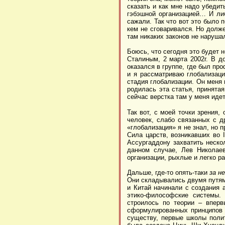
сказать и как мне надо убеди
гэбэшной организацией… И либ
сажали. Так что вот это было 
кем не сговаривался. Но долже
там никаких законов не наруша
Боюсь, что сегодня это будет н
Сталиным, 2 марта 2002г. В д
оказался в группе, где был пр
и я рассматриваю глобализаци
стадия глобализации. Он меня 
родилась эта статья, принята
сейчас верстка там у меня идет
Так вот, с моей точки зрения,
человек, слабо связанных с д
«глобализация» я не знал, но п
Сила царств, возникавших во
I
Ассургаддону захватить неско
данном случае, Лев Николаев
организации, рыхлые и легко р
Дальше, где-то опять-таки
за н
Они складывались двумя путями
и Китай начинали с создания 
этико-философские системы.
строилось по теории – вперв
сформулированных принципов –
существу, первые школы полит