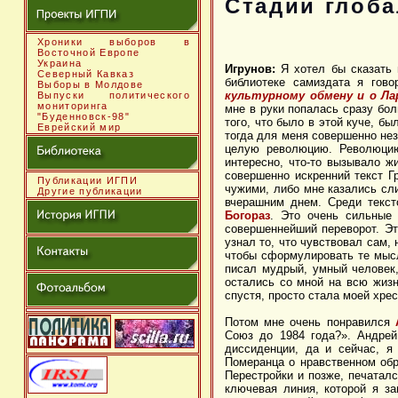
Стадии глоб
Хроники выборов в
Восточной Европе
Украина
Игрунов:
Я хотел бы сказать 
Северный Кавказ
библиотеке самиздата я гово
Выборы в Молдове
культурному обмену и о Ла
Выпуски политического
мониторинга
мне в руки попалась сразу бол
"Буденновск-98"
того, что было в этой куче, б
Еврейский мир
тогда для меня совершенно нез
целую революцию. Революцию
интересно, что-то вызывало ж
совершенно искренний текст Г
Публикации ИГПИ
чужими, либо мне казались сл
Другие публикации
вчерашним днем. Среди текст
Богораз
. Это очень сильные 
совершеннейший переворот. Это
узнал то, что чувствовал сам, 
чтобы сформулировать те мысли
писал мудрый, умный человек
остались со мной на всю жизн
спустя, просто стала моей хре
Потом мне очень понравился
Союз до 1984 года?». Андре
диссиденции, да и сейчас, я
Померанца о нравственном обр
Перестройки и позже, печатал
ключевая линия, которой я з