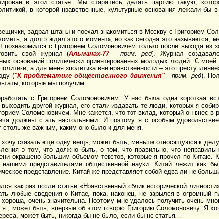
ирован в этой статье. Мы старались делать партию такую, котор
олитикой, в которой нравственные, культурные основания лежали бы в 
 вещички, задрал штаны и поехал знакомиться в Москву с Григорием Со
омить, я долго ждал этого момента, но как сегодня это называется, м
 Я познакомился с Григорием Соломоновичем только после выхода из з
товить свой журнал (
Альманах-77
- прим. ред
). Журнал создавал
ных оснований политически ориентированных молодых людей. С моей т
олитики, а для меня «политика вне нравственности – это преступлени
оду (
"К проблематике общественного движения"
- прим. ред
). По
льтаты, которые мы получим.
оработать с Григорием Соломоновичем. У нас была одна короткая вст
выходить другой журнал, его стали издавать те люди, которых я соби
горием Соломоновичем. Мне кажется, что тот вклад, который он внес в 
вича должны стать настольными. И поэтому я с особым удовольстви
т столь же важным, каким оно было и для меня.
 хочу сказать еще одну вещь, может быть, меньше относящуюся к делу. 
вления о том, что должно быть, о том, что правильно, что неправильн
пени окрашено большим объемом текстов, которые я прочел по Китаю. К
нашими представителями общественной науки. Китай лежит как бы 
ическое представление. Китай же представляет собой едва ли не больши
лся как раз после статьи «Нравственный облик исторической личности»
ать любые сведения о Китае, пока, наконец, не зарылся в огромный п
ь хороша, очень значительна. Поэтому мне удалось получить очень мног
о я , может быть, впервые об этом говорю Григорию Соломоновичу. Я хо
тереса, может быть, никогда бы не было, если бы не статья…