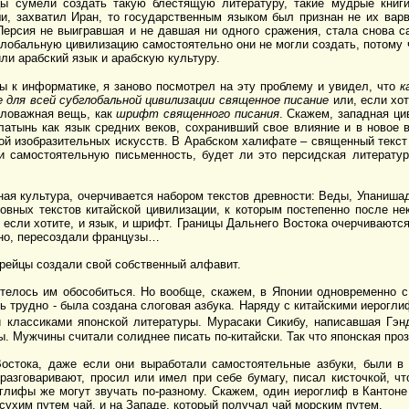
цы сумели создать такую блестящую литературу, такие мудрые книги 
и, захватил Иран, то государственным языком был признан не их варв
 Персия не выигравшая и не давшая ни одного сражения, стала снова
глобальную цивилизацию самостоятельно они не могли создать, потому ч
или арабский язык и арабскую культуру.
сы к информатике, я заново посмотрел на эту проблему и увидел, что
к
е для всей субглобальной цивилизации священное писание
или, если хот
аловажная вещь, как
шрифт священного писания
. Скажем, западная ци
латынь как язык средних веков, сохранивший свое влияние и в новое вр
кой изобразительных искусств. В Арабском халифате – священный текст
 самостоятельную письменность, будет ли это персидская литератур
ная культура, очерчивается набором текстов древности: Веды, Упаниша
овных текстов китайской цивилизации, к которым постепенно после не
 если хотите, и язык, и шрифт. Границы Дальнего Востока очерчиваются
ечно, пересоздали французы…
рейцы создали свой собственный алфавит.
телось им обособиться. Но вообще, скажем, в Японии одновременно с
нь трудно - была создана слоговая азбука. Наряду с китайскими иерогл
классиками японской литературы. Мурасаки Сикибу, написавшая Гэнд
. Мужчины считали солиднее писать по-китайски. Так что японская про
Востока, даже если они выработали самостоятельные азбуки, были в 
 разговаривают, просил или имел при себе бумагу, писал кисточкой, ч
лифы же могут звучать по-разному. Скажем, один иероглиф в Кантоне 
сухим путем чай, и на Западе, который получал чай морским путем.