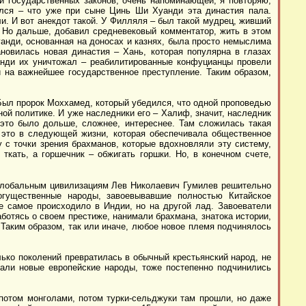
 государственных законов, очень напоминающей, я повторяю,
ился – что уже при сыне Цинь Ши Хуанди эта династия пала.
и. И вот анекдот такой. У Филляля – был такой мудрец, живший
. Но дальше, добавил средневековый комментатор, жить в этом
уанди, основанная на доносах и казнях, была просто немыслима
новилась новая династия – Хань, которая популярна в глазах
анди их уничтожал – реабилитированные конфуцианцы провели
й на важнейшее государственное преступление. Таким образом,
 Был пророк Моххамед, который убедился, что одной проповедью
ой политике. И уже наследники его – Халиф, значит, наследник
 это было дольше, сложнее, интереснее. Там сложилась такая
а это в следующей жизни, которая обеспечивала общественное
 с точки зрения брахманов, которые вдохновляли эту систему,
 ткать, а горшечник – обжигать горшки. Но, в конечном счете,
убглобальным цивилизациям Лев Николаевич Гумилев решительно
огущественные народы, завоевывавшие полностью Китайское
е самое происходило в Индии, но на другой лад. Завоеватели
аботясь о своем престиже, нанимали брахмана, знатока истории,
Таким образом, так или иначе, любое новое племя подчинялось
лько поколений превратилась в обычный крестьянский народ, не
дали новые европейские народы, тоже постепенно подчинились
потом монголами, потом турки-сельджуки там прошли, но даже