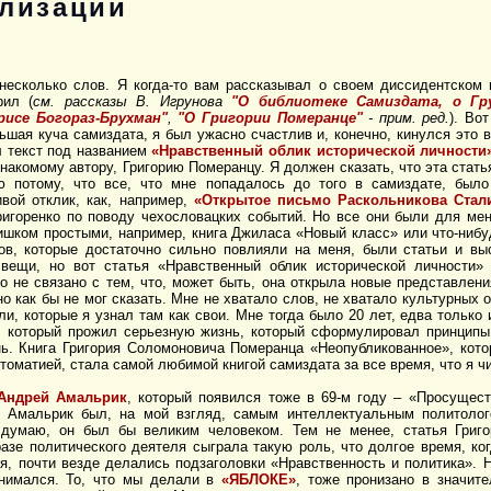
ализации
несколько слов. Я когда-то вам рассказывал о своем диссидентском
рил (
см. рассказы В. Игрунова
"О библиотеке Самиздата, о Гр
рисе Богораз-Брухман"
,
"О Григории Померанце"
- прим. ред.
). Вот
ьшая куча самиздата, я был ужасно счастлив и, конечно, кинулся это в
ыл текст под названием
«Нравственный облик исторической личности
накомому автору, Григорию Померанцу. Я должен сказать, что эта стать
 потому, что все, что мне попадалось до того в самиздате, был
ивой отклик, как, например,
«Открытое письмо Раскольникова Стал
ригоренко по поводу чехословацких событий. Но все они были для ме
ишком простыми, например, книга Джиласа «Новый класс» или что-нибу
ов, которые достаточно сильно повлияли на меня, были статьи и в
вещи, но вот статья «Нравственный облик исторической личности»
 не связано с тем, что, может быть, она открыла новые представления
но как бы не мог сказать. Мне не хватало слов, не хватало культурных 
, которые я узнал там как свои. Мне тогда было 20 лет, едва только 
, который прожил серьезную жизнь, который сформулировал принципы,
ь. Книга Григория Соломоновича Померанца «Неопубликованное», кото
стоматией, стала самой любимой книгой самиздата за все время, что я ч
Андрей Амальрик
, который появился тоже в 69-м году – «Просущест
й Амальрик был, на мой взгляд, самым интеллектуальным политоло
 думаю, он был бы великим человеком. Тем не менее, статья Григ
азе политического деятеля сыграла такую роль, что долгое время, ко
ся, почти везде делались подзаголовки «Нравственность и политика». 
анимался. То, что мы делали в
«ЯБЛОКЕ»
, тоже пронизано в значит