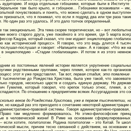
ть аудиторию. И когда отдельные гэбэшники, которые были в Институт
еральное там было крыло, и гэбэшное… Гэбэшники вскакивали – им, 
попыткой почувствовать и понять, что можно сделать в одном выступлен
н признаться, что я понимал, что если я подряд два или три раза таки
л. Но один раз это удалось. И это дало толчок определенный.
е так эмоционально. Эта тема скорее теоретическая, но – вот любопытн
оме моего старого друга, уже покойного в это время, где 5 марта вс
офессор Кацура, который сказал, что они издают энциклопедию глобализа
ю как исторический процесс». Я говорю, что это ведь длится 4 тысяч
послушал-послушал и говорит: «Напишите нам». А я говорю: «Что же напи
я в энциклопедию - «Стадии глобализации». И потом я из этого немно
.
 одним из постоянных явлений истории является укрупнение социальны
ругими родственными группами, через племя, которое как-то организо
роцесс этот я уже представлял. Так вот,
первая стадия, это появление
I
тысячелетии до Рождества Христова, была уже такой, что завоеват
лько городов, несколько царств и создать единую державу. Но держа
ич Гумилев, который говорил, что крепок только этнос, племя, а с
аспадаются. По отношению к предприятиям всяких Ассургаддонов это со
есколько веков до Рождества Христова, уже в первом тысячелетии, н
, но каждый раз это приходило к сочетанию некоторой администрации 
административно-правовой системы. Говоря административно-правовая, 
 Право там медленно формировалось. Но этико-философские принци
ые в человеческой жизни! В Риме на основании сформулированных 
 если хотите, политологии. Родина политологии – это Китай. Те школ
ической мысли, причем тесно связанной с действием, на основании 