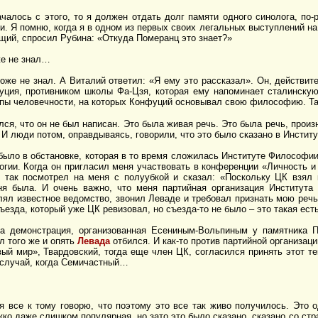
чалось с этого, то я должен отдать долг памяти одного синолога, по-
и. Я помню, когда я в одном из первых своих легальных выступлений н
щий, спросил Рубина: «Откуда Померанц это знает?»
же не знал…
оже не знал. А Виталий ответил: «Я ему это рассказал». Он, действит
ция, противником школы Фа-Цзя, которая ему напоминает сталинскую
ипы человечности, на которых Конфуций основывал свою философию. Так
ился, что он не был написан. Это была живая речь. Это была речь, прои
 И люди потом, оправдываясь, говорили, что это было сказано в Институ
 было в обстановке, которая в то время сложилась Институте Философ
огии. Когда он пригласил меня участвовать в конференции «Личность и 
 так посмотрел на меня с полуубкой и сказал: «Поскольку ЦК взял 
еня была. И очень важно, что меня партийная организация Институт
лял известное ведомство, звонил Леваде и требовал признать мою речь
ъезда, который уже ЦК ревизовал, но съезда-то не было – это такая есть
ла демонстрация, организованная Есениным-Вольпиным у памятника 
л того же и опять
Левада
отбился. И как-то против партийной организац
ый мир», Твардовский, тогда еще член ЦК, согласился принять этот те
 случай, когда Семичастный…
я все к тому говорю, что поэтому это все так живо получилось. Это 
ко даже слишком популярная, но зато это было сказано, сказано со стра