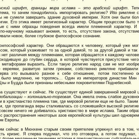
нский шрифт, границы мира ислама – это арабский шрифт
. Теп
стема, то зачем понадобилось импортировать религию? Ибо римляне 
цы не сумели завершить здание духовной империи. Хотя они были бо
игии. Его этика имеет религиозный характер. Общим процессом было 
ые с ними образцы поведения всегда имели племенной характер. И 
по-научному называют аномия, то есть, отсутствие закона, отсутстви
ивали новое, более глубокое философское сознание.
илософский характер. Они обращаются к человеку, который уже мог
сом, который ухаживает то за одной дамой, то за другой дамой и так 
й нет различия между племенами, которая обращается к каждому челов
оходившую до глубин сердца, в которой чувствуется присутствие чего-
о метафорами выразить. Если такую религию народ сам не мог изобр
 евреями, развитую затем греками, собственно римляне прибавили
перва это вызывало разное к себе отношение, потом постепенно о
е было медленно, не торопясь… Один из императоров династии Мин 
 Цзы и Будда были признаны небесными покровителями Поднебесной.
а существуют и сейчас. Не существует единой завершенной мировой 
обализации – колониально-торговая
. Она имела очень слабое духовно
и в христианство племена там, где мировой религии еще не было. Так
м, где пропаганда веры сталкивалась со сложившейся высокой религие
совсем ничего не добивалось христианство в мире ислама. Таким обр
есс распространения некоторых азов европейской культуры шел одновре
ом Европы.
им сейчас в Мюнхене старым своим приятелем упрекнул его в том, ч
сть кризис. Я сперва подумал, что это отговорка, а потом подумал,
 с более медленным течением истории в предшествующих субглобальны