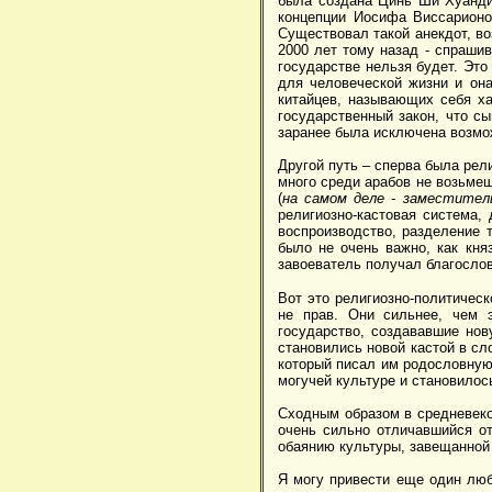
была создана Цинь Ши Хуанди
концепции Иосифа Виссарионо
Существовал такой анекдот, во
2000 лет тому назад - спраши
государстве нельзя будет. Это
для человеческой жизни и она
китайцев, называющих себя х
государственный закон, что с
заранее была исключена возмо
Другой путь – сперва была рел
много среди арабов не возьмеш
(
на самом деле - заместитель
религиозно-кастовая система,
воспроизводство, разделение 
было не очень важно, как княз
завоеватель получал благослов
Вот это религиозно-политичес
не прав. Они сильнее, чем 
государство, создававшие нов
становились новой кастой в сл
который писал им родословную
могучей культуре и становилос
Сходным образом в средневеков
очень сильно отличавшийся от
обаянию культуры, завещанной
Я могу привести еще один люб