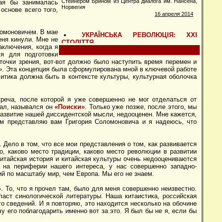
ая бы занималась
основе всего того,
ломоновичем. В мае
еня кинули. Мне не
аключения, когда я
ся для подготовки
очки зрения, вот-вот должно было наступить время перемен и
е». Эта концепция была сформулирована мной в ключевой работе
литика должна быть в контексте культуры, культурная оболочка
реча, после которой я уже совершенно не мог отделаться от
рал, назывался он
«Поиски»
. Только уже позже, после этого, мы
развитие нашей диссидентской мысли, недооценен. Мне кажется,
ем представляю вам Григория Соломоновича и я надеюсь, что
Дело в том, что все мои представления о том, как развивается
о, каково место традиции, каково место революции в развитии
итайская история и китайская культуры очень недооцениваются
на периферии нашего интереса, у нас совершенно западно-
й по масштабу мир, чем Европа. Мы его не знаем.
. То, что я прочел там, было для меня совершенно неизвестно.
ласт синологической литературы. Наша китаистика, российская
о сведений. И я повторяю, это находится несколько на обочине
чу его поблагодарить именно вот за это. Я был бы не я, если бы