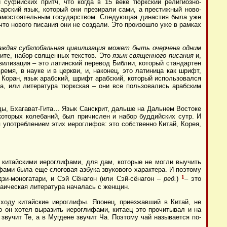
суфийских притч, что когда в 15 веке тюркский религиозно-
арский язык, который они презирали сами, а престижный ново-
 самостоятельным государством. Следующая династия была уже
то нового писания они не создали. Это произошло уже в рамках
аждая субглобальная цивилизация может быть очерчена одним
ите, набор священных текстов. Это
язык священного писания
и,
вилизация – это латинский перевод Библии, который стандартен
емя, в науке и в церкви, и, наконец, это латиница как шрифт,
 Коран, язык арабский, шрифт арабский, который использовался
а, или литература тюркская – они все пользовались арабским
ды, Бхагават-Гита… Язык Санскрит, дальше на Дальнем Востоке
которых колебаний, был причислен и набор буддийских сутр. И
 употреблением этих иероглифов: это собственно Китай, Корея,
 китайскими иероглифами, для дам, которые не могли выучить
ифами была еще слоговая азбука звукового характера. И поэтому
1
зи-моногатари, и Сэй Сёнагон (или Сэй-сёнагон –
ред.
)
– это
заическая литература началась с женщин.
ходу китайские иероглифы. Японец, приезжавший в Китай, не
то он хотел выразить иероглифами, китаец это прочитывал и на
звучит Те, а в Мугдене звучит Ча. Поэтому чай называется по-