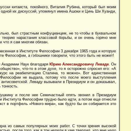
русски китаиста, покойного, Виталия Рубина, который был моим
а одной их дискуссий, упомянул имена Ашоки и Цинь Ши Хуанди,
ельно, был страстным конфуцианцем, не то чтобы в буквальном
 теорию нарастания классовой борьбы, и он очень горячо мне
 что я сам многим обязан.
знесенная в Институте Философии 3 декабря 1965 года и которую
те Философии, а гэбэшники говорили, что этого быть не может!
ии Академии Наук благодаря
Юрию Александровичу Леваде
. Он
общество», что-то в этом духе, то я осторожно спросил его: «А
курс на реабилитацию Сталина, то можно». Вот единственная
а Философии не выдала, потому что после моего выступления
 антисоветской. Леваду вызывали в Президиум и он доказывал,
 тонкость.
Пушкину и после нее Семичастный опять звонил в Президиум
ии Института Философии трудно было идти, а потом еще отнесли
кст в портфель «Нового мира», как будто бы он собирается это
одна из самых популярных моих работ. С точки зрения высокой
стью, после того, как я три недели в уме твердил, что мне надо