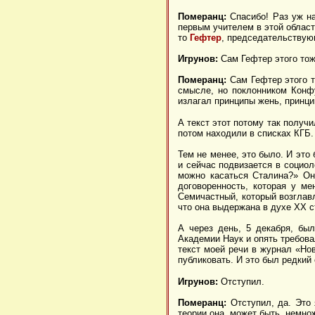
Померанц:
Спасибо! Раз уж на
первым учителем в этой област
то
Гефтер
, председательствую
Игрунов:
Сам Гефтер этого то
Померанц:
Сам Гефтер этого т
смысле, но поклонником Конфу
излагал принципы жень, принц
А текст этот потому так получ
потом находили в списках КГБ.
Тем не менее, это было. И это
и сейчас подвизается в социол
можно касаться Сталина?» Он
договоренность, которая у м
Семичастный, который возглав
что она выдержана в духе
XX
с
А через день, 5 декабря, бы
Академии Наук и опять требова
текст моей речи в журнал «Нов
публиковать. И это был редкий
Игрунов:
Отступил.
Померанц:
Отступил, да. Это 
теории она, может быть, немнож