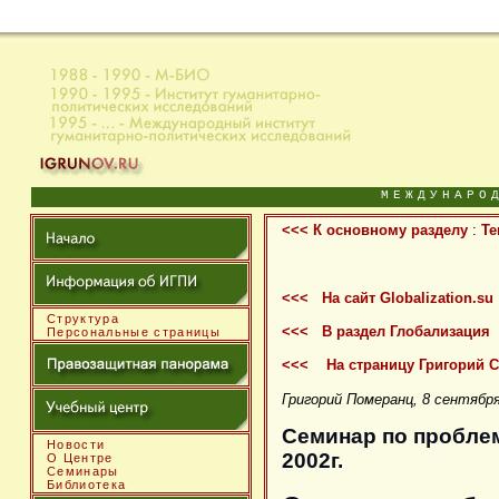
МЕЖДУНАРО
<<< К основному разделу
:
Те
<<< На сайт Globalization.su
Структура
<<< В раздел Глобализация
Персональные страницы
<<< На страницу Григорий 
Григорий Померанц, 8 сентября
Семинар по проблем
Новости
2002г.
О Центре
Семинары
Библиотека