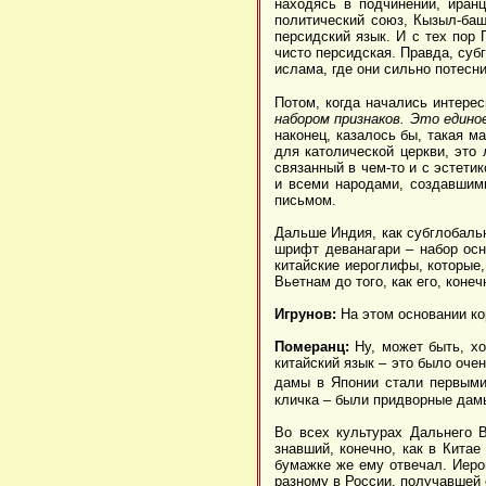
находясь в подчинении, иран
политический союз, Кызыл-баш
персидский язык. И с тех пор
чисто персидская. Правда, суб
ислама, где они сильно потесн
Потом, когда начались интере
набором признаков. Это едино
наконец, казалось бы, такая м
для католической церкви, это 
связанный в чем-то и с эстети
и всеми народами, создавшими
письмом.
Дальше Индия, как субглобаль
шрифт деванагари – набор осн
китайские иероглифы, которые,
Вьетнам до того, как его, кон
Игрунов:
На этом основании ко
Померанц:
Ну, может быть, хо
китайский язык – это было оче
дамы в Японии стали первыми 
кличка – были придворные дамы
Во всех культурах Дальнего 
знавший, конечно, как в Китае
бумажке же ему отвечал. Иерог
разному в России, получавшей 