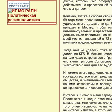
духом, который был сформул
действительно нравственной п
что мы делаем…
Конечно, тут же я собрал свои
69 года меня пообещали познак
удалось этого сделать тогда.
приехал в Москву, чтобы го
интеллектуальных и нравствен
должны были появиться новые п
моей жизни, написанной в 72 г
политика предопределяет резу
Тогда нам не удалось тоже п
давления КГБ. В Москве начал 
начали чаще встречаться с Гри
что книги Григория Соломоно
знакомство с ним для вас буде
И помимо этого предисловия, я
государство, все мои предста
общества, в значительной сте
нашими историками и вообще 
центрическое или европо-центр
Интерес к Китаю у меня зароди
После этого я жадно стал иск
китаистика, мне кажется, очен
того, о чем я говорил, но личн
не интерес к Китаю, а этого ин