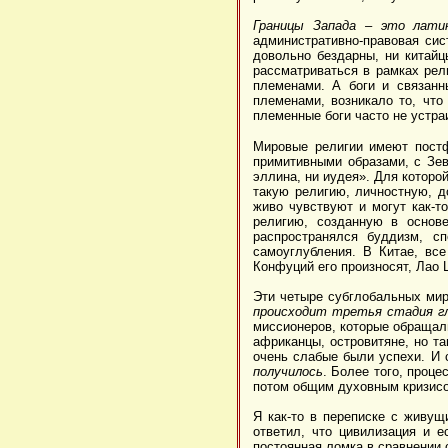
Границы Запада – это лати
административно-правовая си
довольно бездарны, ни китай
рассматриваться в рамках рел
племенами. А боги и связанн
племенами, возникало то, что 
племенные боги часто не устра
Мировые религии имеют постф
примитивными образами, с Зев
эллина, ни иудея». Для которо
такую религию, личностную, д
живо чувствуют и могут как-т
религию, созданную в основе
распространялся буддизм, с
самоуглубления. В Китае, вс
Конфуций его произносят, Лао
Эти четыре субглобальных мир
происходит третья стадия гл
миссионеров, которые обращал
африканцы, островитяне, но та
очень слабые были успехи. И 
получилось
. Более того, проц
потом общим духовным кризис
Я как-то в переписке с живущ
ответил, что цивилизация и е
постоянная ломка в сравнении