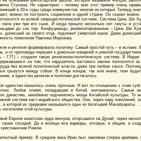
 на основании философской школы, которую называли Фа-Цзя, школой
вича Сталина. Но характерно – почему мне этот пример очень нрав
зникший в 20-е годы среди коммунистов, многие из которых Талмуд знал
вают, можно ли построить социализм в одной стране. Он сказал можно
 относится ко всякой сверхдеспотической системе. Система Цинь Ши Х
 пала уже при его сыне. И когда прошло несколько лет смуты и уста
аньцами до сих пор. Конфуцианцы, реабилитированные – Цинь Ши Ху
ын, донесший на своего отца, подлежит смертной казни. Даже донесши
жность появления Павлика Морозова.
игия и религия формировала политику. Самый простой путь – в исламе.
ь, и от проповеди перешел к довольно коварной и умелой государственн
 - Г.П.
) – создали такую религиозно-политическую систему. В Индии
 державшаяся на том, что нарушитель кастового закона поплатится з
труда без всякой политической власти, даже при любом хаосе. Поэтому
ья грызутся между собою. В конце концов, так или иначе, ткач будет
ение, и единство религии и политики достигалось.
кое единство оказалось очень прочным. И вот по отношению к этим с
этнос. Любое племя, попадавшее в Китай, окитаивалось. Самые м
ую династию, неизбежно подчинялись мощи Китайской культуры. То ж
ожной системе каст индийского общества.
Они, через пару поколений, з
, в которой их предками оказывался один из богатырей Махабхараты. …
ь носителем этой культуры.
ой Европе азиатская орда венгров, вторгшаяся на Дунай, через неско
 своих соседей. Да и вообще все варвары, которые, в общем, и соз
 христианским Римом.
опытный пример. В средние века Иран был завоеван сперва арабами, 