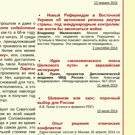
 прошлом и даже о
уппе содействия
 как-то в 68-м году
се читать. И среди
»
, принадлежавший
я произвела во мне
о более или менее
ину»
, или, скажем,
ня либо достаточно
дь такое. Казалось
ыступления
Ларисы
 произвела во мне
. Нет, напротив, я
оснований для того,
исполнилось, а это
 которые навсегда
рую я получил год
итал.
вует ли Советский
гом во всей нашей
ория Соломоновича
гда я уже во время
На самом деле, это
ельной степени тем