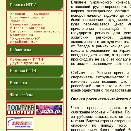
Влияние украинского кризис
отношений трудно переоценить. О
широко обсуждаемого сегодня
Хроники выборов в
поворот начался задолго до кр
Восточной Европе
было расширение сотрудничества
Украина
куда перемещается центр ми
Северный Кавказ
Выборы в Молдове
привлечение инвестиций и т
Выпуски политического
государств региона для уско
мониторинга
азиатских регионов, диве
"Буденновск-98"
экономического сотрудничества
Еврейский мир
от Запада в рамках концепции 
начала столкновений на Украи
всегда подчеркивали, что разви
происходить не за счет ослабл
Публикации ИГПИ
Другие публикации
оставались основными партнерами
События на Украине привели
сворачивать сотрудничество с
изменить свои позиции. Это 
российской элите стали более
взаимодействия с государствами
Оценки российско-китайского 
Частью процесса поворота к 
сближение Москвы и Пекина. По э
за рубежом высказываются раз
мнения. Внутри страны сторонни
опасения по поводу того, 
превращением более слабой Ро