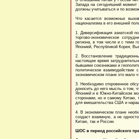
Запада на сегодняшний момент 
должны учитываться и по возмож
Что касается возможных вызов
национализма в его внешней пол
1. Диверсификация азиатской по
торгово-экономическое сотруд
региона, в том числе и с теми 
Японией, Республикой Корея, Вь
2. Восстановление традиционн
настоящее время затруднительн
бывшими союзниками и геополити
политическое взаимодействие 
экономическом плане это мало чт
3. Необходимо откровенное обсу
доносить до него мысль о том, ч
Японией и в Южно-Китайском мор
сторонами, но и самому Китаю, 
для вмешательства США и наращи
4. В экономическом плане необх
создаст взаимную, а не односто
Китаю, так и России.
ШОС в период российского пр