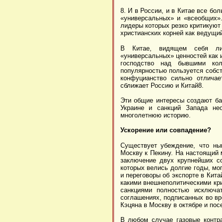
8. И в России, и в Китае все б
«универсальных» и «всеобщих»
лидеры которых резко критикуют
христианских корней как ведущий
В Китае, видящем себя лид
«универсальных» ценностей как 
господство над бывшими кол
популярностью пользуется собст
конфуцианство сильно отличае
сближает Россию и Китай8.
Эти общие интересы создают ба
Украине и санкций Запада не
многолетнюю историю.
Ускорение или совпадение?
Существует убеждение, что ны
Москву к Пекину. На настоящий 
заключение двух крупнейших со
которых велись долгие годы, мо
и переговоры об экспорте в Кита
какими внешнеполитическими кри
санкциями полностью исключа
соглашениях, подписанных во вр
Кэцяна в Москву в октябре и по
В любом случае газовые контра