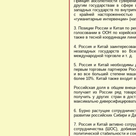
Принцип абсолютности суверени
другим государствам в сфере 
западных государств по внутрип
с крайней настороженностью
«гуманитарные интервенции» (нап
3. Позиции России и Китая по р
голосовании в ООН по корейско
также в тесной координации лин
4. Россия и Китай заинтересов
незападных государств во Вс
международной торговле и т. д.
5. Россия и Китай необходимы д
первым торговым партнером Росс
и во все большей степени маши
более 10%. Китай также входит 
Российская доля в общем внешн
получает из России ряд товар
получить у других стран в дос
максимально диверсифицировать
6. Бурно растущее сотрудничес
развитии российских Сибири и Да
7. Россия и Китай активно сотр
сотрудничества (ШОС), добивая
политической стабильности и со