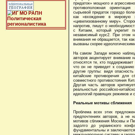
придаток» мощного и агрессивног
противоположная ориентация
сырьевой придаток гораздо боле
как «вхождение в мировую э
«цивилизованному миру». Сторо
напротив, пишут о необходимост
с Китаем, который укрепит п
независимый курс2. При этом н
внимания не обращается, так ка
вызваны скорее идеологическими
На самом Западе можно наблюд
авторов акцентирует внимание н
относятся те, кто поддерживает
что он не приведет к созданию 
другие группы: видя опасность
китайские противоречия для с
совместного противостояния Кит
Другая часть авторов критику
реальностью российско-китайск
идеологий правящих режимов и 
Реальные мотивы сближения
Проблема всех этих предложен
предпочтениях авторов, а не н
мотивов сближения Москвы и Пек
задолго до украинского кон
фундаментальны и заключаются 
международную систему и геопо