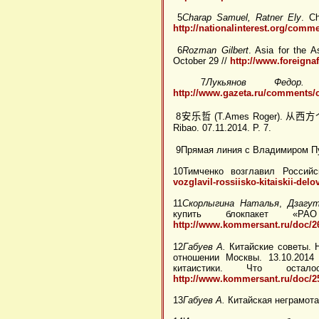
5
Charap Samuel, Ratner Ely
. Ch
http://nationalinterest.org/comm
6
Rozman Gilbert
. Asia for the 
October 29 //
http://www.foreignaf
7
Лукьянов Федор.
Ко
http://www.gazeta.ru/comments/
8
安乐哲
(T.Ames Roger).
从西方
Ribao. 07.11.2014. P. 7.
9Прямая линия с Владимиром Пу
10Тимченко возглавил Российс
vozglavil-rossiisko-kitaiskii-delo
11
Скорлыгина Наталья
,
Дзагу
купить блокпакет «РА
http://www.kommersant.ru/doc/2
12
Габуев А.
Китайские советы. Н
отношении Москвы. 13.10.2014
китаистики. Что остал
http://www.kommersant.ru/doc/2
13
Габуев А.
Китайская неграмота.