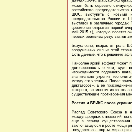
Деятельность Шанхайской органи
может быть серьезно стимулир
российского председательства 
ШОС, выступить с новыми ин
председательства России в Ш
выставок в различных городах 
церемония открытия первой оче
май 2015 г.), которую посетят 
первых реальных результатов эк
Безусловно, возрастет роль Ш
вооруженных сил из этой страны
Есть данные, что к решению афг
Наиболее яркий эффект может п
договоренность о чем, судя п
необходимости подобного шага
значительно укрепит геополит
между его членами. После прием
диктаторов», а ее присоединен
которого, во многом из-за жела
существующие противоречия ме
Россия и БРИКС после украинс
Распад Советского Союза в н
международных отношений, основ
еще в период существования 
заключавшуюся в росте мощи ряд
государства с карты мира прив