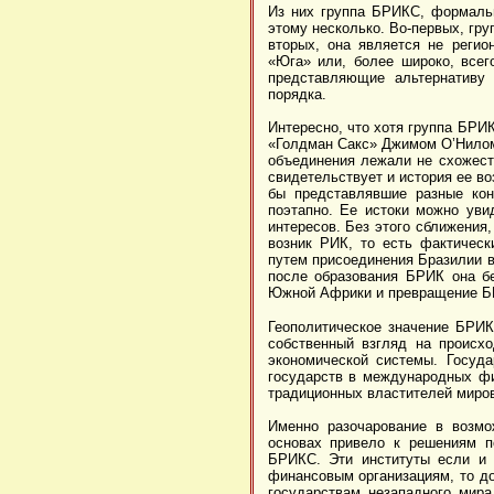
Из них группа БРИКС, формальн
этому несколько. Во-первых, гр
вторых, она является не регио
«Юга» или, более широко, всего
представляющие альтернативу 
порядка.
Интересно, что хотя группа БРИ
«Голдман Сакс» Джимом О’Нилом,
объединения лежали не схожесть
свидетельствует и история ее во
бы представлявшие разные кон
поэтапно. Ее истоки можно уви
интересов. Без этого сближения
возник РИК, то есть фактическ
путем присоединения Бразилии в
после образования БРИК она б
Южной Африки и превращение Б
Геополитическое значение БРИК
собственный взгляд на происх
экономической системы. Госуд
государств в международных фи
традиционных властителей миро
Именно разочарование в возм
основах привело к решениям п
БРИКС. Эти институты если и
финансовым организациям, то до
государствам незападного мира