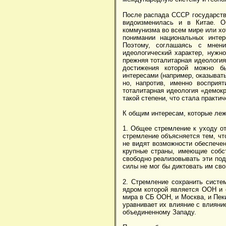
После распада СССР государстве
видоизменилась и в Китае. О
коммунизма во всем мире или хо
понимании национальных интер
Поэтому, соглашаясь с мнен
идеологический характер, нужн
прежняя тоталитарная идеология
достижения которой можно б
интересами (например, оказыва
но, напротив, именно восприя
тоталитарная идеология «демок
такой степени, что стала практ
К общим интересам, которые леж
1. Общее стремление к уходу о
стремление объясняется тем, чт
не видят возможности обеспечен
крупные страны, имеющие собс
свободно реализовывать эти под
силы не мог бы диктовать им св
2. Стремление сохранить систе
ядром которой является ООН и 
мира в СБ ООН, и Москва, и Пеки
уравнивает их влияние с влияни
объединенному Западу.