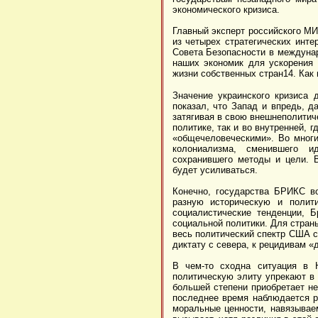
экономического кризиса.
Главный эксперт российского М
из четырех стратегических инте
Совета Безопасности в междуна
наших экономик для ускорения 
жизни собственных стран14. Как 
Значение украинского кризиса
показал, что Запад и впредь, 
затягивая в свою внешнеполитич
политике, так и во внутренней,
«общечеловеческими». Во многи
колониализма, сменившего и
сохранившего методы и цели. В
будет усиливаться.
Конечно, государства БРИКС в
разную историческую и полит
социалистические тенденции, 
социальной политики. Для страны
весь политический спектр США с
диктату с севера, к рецидивам «
В чем-то сходна ситуация в 
политическую элиту упрекают в 
большей степени приобретает не
последнее время наблюдается ре
моральные ценности, навязывае