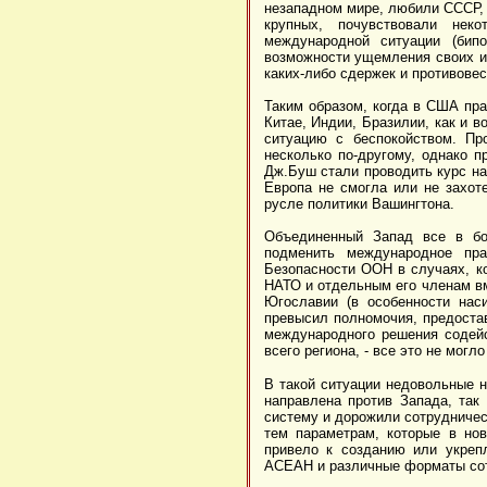
незападном мире, любили СССР, и
крупных, почувствовали нек
международной ситуации (бипо
возможности ущемления своих 
каких-либо сдержек и противовес
Таким образом, когда в США пра
Китае, Индии, Бразилии, как и 
ситуацию с беспокойством. П
несколько по-другому, однако 
Дж.Буш стали проводить курс на
Европа не смогла или не захоте
русле политики Вашингтона.
Объединенный Запад все в бо
подменить международное пра
Безопасности ООН в случаях, ко
НАТО и отдельным его членам в
Югославии (в особенности нас
превысил полномочия, предоста
международного решения содейс
всего региона, - все это не могл
В такой ситуации недовольные 
направлена против Запада, так
систему и дорожили сотрудничес
тем параметрам, которые в но
привело к созданию или укрепл
АСЕАН и различные форматы сот