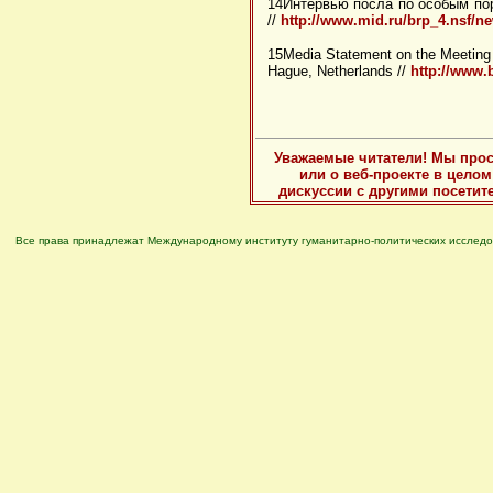
14Интервью посла по особым пор
//
http://www.mid.ru/brp_4.nsf
15Media Statement on the Meeting o
Hague, Netherlands //
http://www
Уважаемые читатели! Мы прос
или о веб-проекте в цело
дискуссии с другими посетит
Все права принадлежат Международному институту гуманитарно-политических исследо