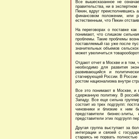
Все вышесказанное не означае
правительства, ни в экспертном
Пекин, вдруг преисполнившись а
финансовом положении, или ра
естественным, что Пекин отстаив
На переговорах о поставке как
понимают, что слишком сильная
проблемы. Такие проблемы возни
поставляемый газ уже после пус
значительных объемов сельскохо
может увеличиться товарооборот,
Отдают отчет в Москве и в том, 
необходимо для развития экон
развивающийся и политическ
стагнирующей России. В России 
ростом национализма внутри стра
Все это понимают в Москве, и 
сдержанную политику. В россий
Западу. Все еще сильна группи
состоит из трех подгрупп: пост
чиновники и близкие к ним 
представители бизнес-элиты
представители этих подгрупп пер
Другая группа выступает за бол
интеграции и связей с госуда
стараясь не порвать полностью