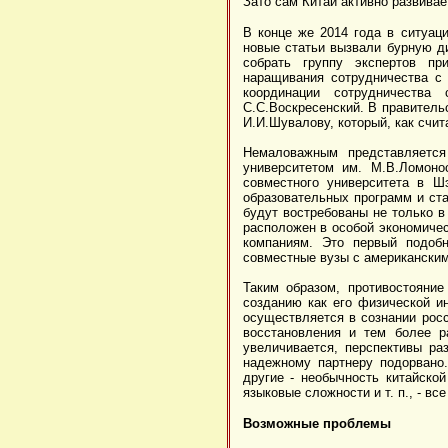
Зато сам Китай активно развивае
В конце же 2014 года в ситуаци
новые статьи вызвали бурную д
собрать группу экспертов пр
наращивания сотрудничества с 
координации сотрудничества 
С.С.Воскресенский. В правитель
И.И.Шувалову, который, как счит
Немаловажным представляется
университетом им. М.В.Ломоно
совместного университета в Ш
образовательных программ и ста
будут востребованы не только в
расположен в особой экономичес
компаниям. Это первый подоб
совместные вузы с американским
Таким образом, противостояние
созданию как его физической ин
осуществляется в сознании росс
восстановления и тем более р
увеличивается, перспективы ра
надежному партнеру подорвано
другие - необычность китайско
языковые сложности и т. п., - 
Возможные проблемы