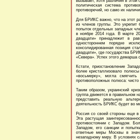
вызывает, хотя различия в этой 
политическая система против
противоречий, но само их наличи
Для БРИКС важно, что на этот р
из членов группы. Это укрепит
попыток отдельных западных чле
в ноябре 2014 года. В марте 2
двадцати» принадлежит в ра
одностороннем порядке искл
консолидированная позиция ста
двадцати», где государства БРИ
«Севера». Успех этого демарша с
Кстати, приостановление Запад
более кристаллизовало полюсы
«восьмерку», могла смягчить
противоположных полюса: чисто
Таким образом, украинский кри
группа движется в правильном н
представить реальную альтер
деятельность БРИКС будет во мн
Россия со своей стороны еще в
Эта растущая заинтересованно
противостоянии с Западом. Бол
Западом, его санкции и попытк
ответные меры Москвы в знач
незападному миру. В условиях с