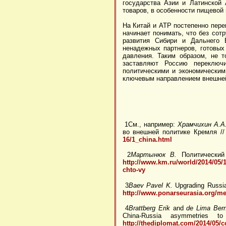
государства Азии и Латинской 
товаров, в особенности пищевой 
На Китай и АТР постепенно пере
начинает понимать, что без сот
развития Сибири и Дальнего 
ненадежных партнеров, готовых
давления. Таким образом, не т
заставляют Россию переключ
политическими и экономическим
ключевым направлением внешней
1См., например:
Храмчихин А.А
во внешней политике Кремля //
16/1_china.html
2
Мартынюк В.
Политический 
http://www.km.ru/world/2014/05/1
chto-vy
3
Baev Pavel K.
Upgrading Russia
http://www.ponarseurasia.org/m
4
Brattberg Erik
and
de Lima Bern
China-Russia asymmetries t
http://thediplomat.com/2014/05/c