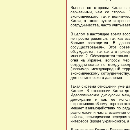
Вызовы со стороны Китая в с
серьезными, чем со стороны З
экономического, так и политиче
Китая, а также путем искренне
сотрудничества, часто учитывает
В целом в настоящее время вос
не просматривается, так как в
больше расходится. В данно
сосуществования». Этот сове
обсуждаются, так как это приво
мнении. 2. Обсуждаются только 
огня на Украине, вопросы мер
сотрудничество по международ
(например, международный терр
экономическому сотрудничеству,
для политического давления.
Такая система отношений уже да
Китаем. В отношении Китая до
Идеологические дискуссии меж
демократия и как ее испол
широкомасштабному торгово-эк
мешает взаимодействию по ряд
разногласия и часты взаимные 
война», периодически перераст
интересов (вроде украинского), 
В отношении Китая у России нет