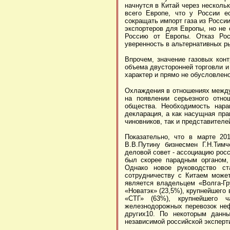
начнутся в Китай через несколь
всего Европе, что у России е
сокращать импорт газа из России
экспортеров для Европы, но не 
Россию от Европы. Отказ Рос
уверенность в альтернативных р
Впрочем, значение газовых кон
объема двусторонней торговли и
характер и прямо не обусловлен
Охлаждения в отношениях между 
на появлении серьезного отно
общества. Необходимость нара
декларация, а как насущная пра
чиновников, так и представителе
Показательно, что в марте 20
В.В.Путину бизнесмен Г.Н.Тимч
деловой совет - ассоциацию рос
был скорее парадным органом,
Однако новое руководство ст
сотрудничеству с Китаем может
является владельцем «Волга-Гр
«Новатэк» (23,5%), крупнейшего
«СТГ» (63%), крупнейшего ч
железнодорожных перевозок неф
других10. По некоторым данны
независимой российской эксперт