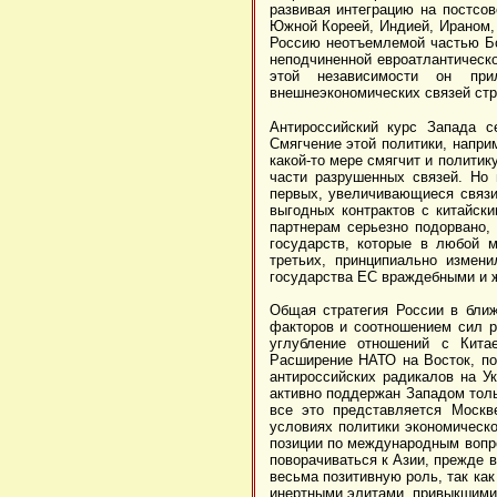
развивая интеграцию на постсов
Южной Кореей, Индией, Ираном, 
Россию неотъемлемой частью Бо
неподчиненной евроатлантическо
этой независимости он при
внешнеэкономических связей стр
Антироссийский курс Запада с
Смягчение этой политики, напри
какой-то мере смягчит и полити
части разрушенных связей. Но 
первых, увеличивающиеся связи
выгодных контрактов с китайски
партнерам серьезно подорвано,
государств, которые в любой 
третьих, принципиально измен
государства ЕС враждебными и 
Общая стратегия России в бли
факторов и соотношением сил р
углубление отношений с Кита
Расширение НАТО на Восток, под
антироссийских радикалов на Ук
активно поддержан Западом толь
все это представляется Москв
условиях политики экономическо
позиции по международным вопро
поворачиваться к Азии, прежде в
весьма позитивную роль, так ка
инертными элитами, привыкшими 