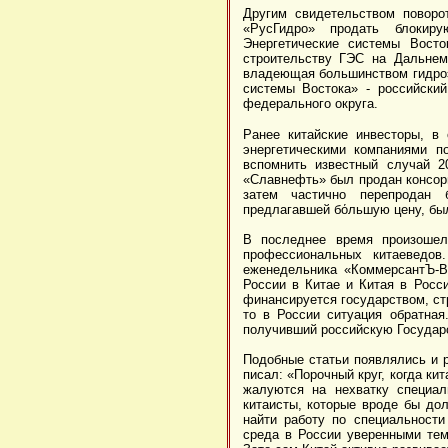
Другим свидетельством поворо
«РусГидро» продать блокиру
Энергетические системы Восто
строительству ГЭС на Дальнем 
владеющая большинством гидроэ
системы Востока» - российский
федерального округа.
Ранее китайские инвесторы, в
энергетическими компаниями п
вспомнить известный случай 2
«Славнефть» был продан консор
затем частично перепродан 
предлагавшей бόльшую цену, был
В последнее время произошел
профессиональных китаеведов
еженедельника «КоммерсантЪ-В
России в Китае и Китая в Росс
финансируется государством, стр
то в России ситуация обратная
получивший российскую Государс
Подобные статьи появлялись и р
писал: «Порочный круг, когда ки
жалуются на нехватку специал
китаисты, которые вроде бы до
найти работу по специальност
среда в России уверенными тем