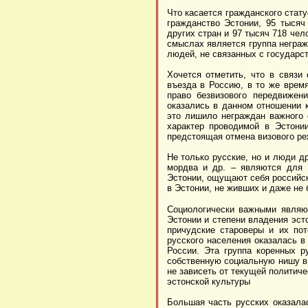
Что касается гражданского стату
гражданство Эстонии, 95 тысяч
других стран и 97 тысяч 718 че
смыслах является группа неграж
людей, не связанных с государс
Хочется отметить, что в связи
въезда в Россию, в то же время
право безвизового передвижен
оказались в данном отношении 
это лишило неграждан важного 
характер проводимой в Эстонии
предстоящая отмена визового р
Не только русские, но и люди д
мордва и др. – являются для 
Эстонии, ощущают себя российск
в Эстонии, не живших и даже не
Социологически важными являю
Эстонии и степени владения эст
причудские староверы и их по
русского населения оказалась в
России. Эта группа коренных р
собственную социальную нишу в 
не зависеть от текущей политич
эстонской культуры
Большая часть русских оказалас