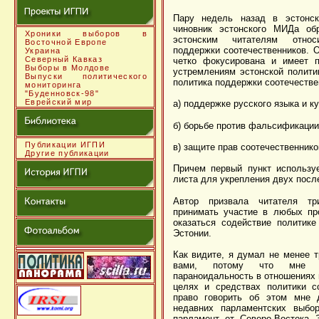
Пару недель назад в эстонск
чиновник эстонского МИДа об
Хроники выборов в
эстонским читателям относ
Восточной Европе
поддержки соотечественников. О
Украина
Северный Кавказ
четко фокусирована и имеет п
Выборы в Молдове
устремлениям эстонской политик
Выпуски политического
политика поддержки соотечествен
мониторинга
"Буденновск-98"
Еврейский мир
а) поддержке русского языка и к
б) борьбе против фальсификации
Публикации ИГПИ
в) защите прав соотечественнико
Другие публикации
Причем первый пункт используе
листа для укрепления двух посл
Автор призвала читателя т
принимать участие в любых пр
оказаться содействие политике
Эстонии.
Как видите, я думал не менее т
вами, потому что мне н
параноидальность в отношениях 
целях и средствах политики со
право говорить об этом мне д
недавних парламентских выбо
парламент от Северо-Востока 