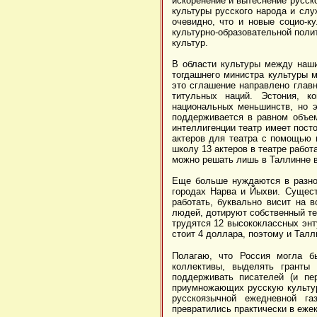
искоренение и вытеснение русско
культуры русского народа и слу
очевидно, что и новые социо-к
культурно-образовательной полит
культур.
В области культуры между наши
тогдашнего министра культуры 
это сглашение направлено глав
титульных наций. Эстония, к
национальных меньшинств, но э
поддерживается в равном объем
интеллигенции театр имеет пост
актеров для театра с помощью 
школу 13 актеров в театре работ
можно решать лишь в Таллинне в
Еще больше нуждаются в разно
городах Нарва и Йыхви. Сущест
работать, буквально висит на 
людей, дотируют собственный те
трудятся 12 высококлассных энт
стоит 4 доллара, поэтому и Талл
Полагаю, что Россия могла бы
коллективы, выделять гранты 
поддерживать писателей (и пе
приумножающих русскую культур
русскоязычной ежедневной га
превратились практически в еже