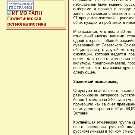
избирателей были именно русск
выборами я прожил в городе Н
занят постановкой спектакля в 
97 процентов жителей – русские.
об их нуждах и проблемах я име
Мне кажется, что после 20 лет
отношений между нашими стра
одной стороны, обидой россий
суверенной от Советского Союза
общих границ, с другой же сто
оккупации, которая ведется п
время для нового изменения в
культуры, предприниматели, прос
вспомнить, что мы знаем друг о
следующее.
Знакомый незнакомец
Структура неэстонского насел
разнообразие интересов русско
более 1 миллиона 340 тысяч чел
произошло как за счет превыше
но их доля выросла с 62 до 68,8
Эстонии.
Крупнейшая этническая группа ср
всего населения русский явл
русскоязычными в точном смысл