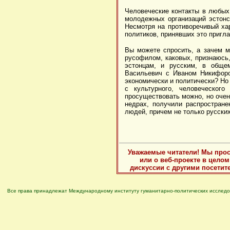
Человеческие контакты в любых
молодежных организаций эстонс
Несмотря на противоречивый хар
политиков, принявших это пригла
Вы можете спросить, а зачем м
русофилом, каковых, признаюсь,
эстонцам, и русским, в общем
Васильевич с Иваном Никифоро
экономически и политически? Но
с культурного, человеческого
просуществовать можно, но очен
недрах, получили распростран
людей, причем не только русски
Уважаемые читатели! Мы прос
или о веб-проекте в цело
дискуссии с другими посетит
Все права принадлежат Международному институту гуманитарно-политических исследо