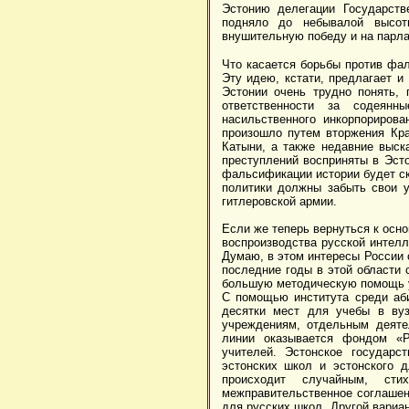
Эстонию делегации Государств
подняло до небывалой высот
внушительную победу и на парла
Что касается борьбы против фал
Эту идею, кстати, предлагает и
Эстонии очень трудно понять,
ответственности за содеян
насильственного инкорпорирова
произошло путем вторжения Кра
Катыни, а также недавние выск
преступлений восприняты в Эст
фальсификации истории будет ско
политики должны забыть свои у
гитлеровской армии.
Если же теперь вернуться к осн
воспроизводства русской интелл
Думаю, в этом интересы России 
последние годы в этой области 
большую
методическую помощь уч
С помощью института среди аби
десятки мест для учебы в вуз
учреждениям, отдельным деяте
линии оказывается фондом «Р
учителей. Эстонское государс
эстонских школ и эстонского д
происходит случайным, ст
межправительственное соглашени
для русских школ. Другой вариа