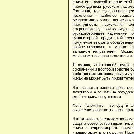
связи со службой в советской
преобладанием русского насел
Таллинна, где русскоговоряще
население – наиболее социаль
безработица и более низкие дох
преступность, наркомания, ал
сохранению русской культуры, а
русскоговорящее население по
гуманитарной, среди этой гру
получения высшего образования
крайне ограничен, то многие с
западном направлении. Можно 
механизмы воспроизводства инте
Я думаю, что главной целью р
сохранении и воспроизводстве р
собственных материальных и дух
никак не может быть приоритетно
Что касается защиты прав соо
лозунгами, а решать на государ
где эти права нарушаются.
Хочу напомнить, что суд в Эс
вынесения оправдательного приг
Что же касается самих этих собы
защите соотечественников помо
связи с неправомерным приме
«нашистами» в отношении Посо