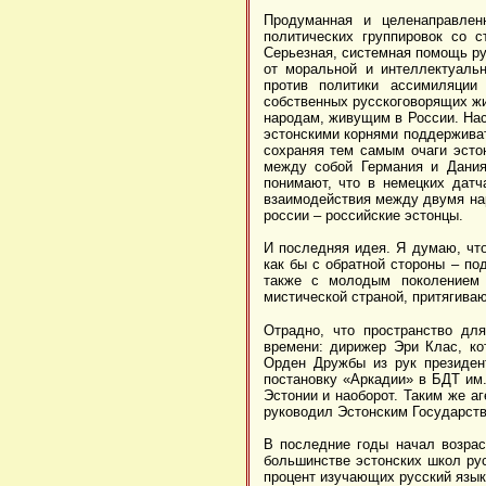
Продуманная и целенаправлен
политических группировок со 
Серьезная, системная помощь ру
от моральной и интеллектуаль
против политики ассимиляции
собственных русскоговорящих жи
народам, живущим в России. На
эстонскими корнями поддерживат
сохраняя тем самым очаги эстон
между собой Германия и Дания
понимают, что в немецких датч
взаимодействия между двумя нар
россии – российские эстонцы.
И последняя идея. Я думаю, чт
как бы с обратной стороны – по
также с молодым поколением э
мистической страной, притягиваю
Отрадно, что пространство дл
времени: дирижер Эри Клас, ко
Орден Дружбы из рук президен
постановку «Аркадии» в БДТ им
Эстонии и наоборот. Таким же а
руководил Эстонским Государст
В последние годы начал возрас
большинстве эстонских школ рус
процент изучающих русский язык 