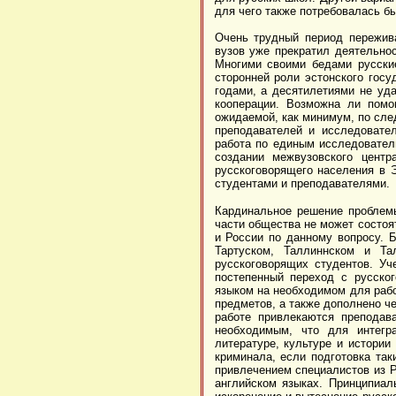
для чего также потребовалась б
Очень трудный период пережив
вузов уже прекратил деятельнос
Многими своими бедами русски
сторонней роли эстонского госу
годами, а десятилетиями не уд
кооперации. Возможна ли помо
ожидаемой, как минимум, по сл
преподавателей и исследовате
работа по единым исследовател
создании межвузовского центр
русскоговорящего населения в Э
студентами и преподавателями.
Кардинальное решение проблемы
части общества не может состоя
и России по данному вопросу. 
Тартуском, Таллиннском и Тал
русскоговорящих студентов. У
постепенный переход с русско
языком на необходимом для рабо
предметов, а также дополнено че
работе привлекаются преподав
необходимым, что для интегр
литературе, культуре и истории
криминала, если подготовка так
привлечением специалистов из Р
английском языках. Принципиал