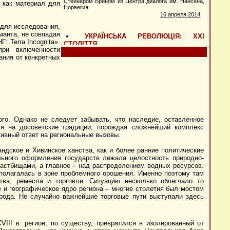
о как материал для
 для исследования,
манта, не совпадая
НГ:
Terra
Incognita
».
ри включенности
ания от конкретных
го. Однако не следует забывать, что наследие, оставленное
я на досоветские традиции, порождая сложнейший комплекс
ивный ответ на региональные вызовы.
андское и Хивинское ханства, как и более ранние политические
льного оформления государств лежала целостность природно-
пастбищами, а главное – над распределением водных ресурсов.
сполагалась в зоне проблемного орошения. Именно поэтому там
тва, ремесла и торговли. Ситуацию несколько облегчало то
е и географическое ядро региона – многие столетия был мостом
рода. Не случайно важнейшие торговые пути выступали здесь
XVIII
в. регион, по существу, превратился в изолированный от