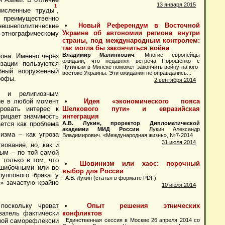
1
численные труды
,
м преимущественно
нешнеполитические
 этнографическому
она. Именно через
изации пользуются
бный вооруженный
рофы.
м и религиозным
ие в любой момент
ровать интерес к
трицает значимость
ется как проблема
изма – как угроза
вование, но, как и
ным – по той самой
 только в том, что
ошибочными или во
руппового брака у
е» зачастую крайне
поскольку чреват
ватель фактически
рмой саморефлексии