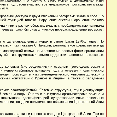
Показательно, что именно с этого момента Центральная Азия
инить под своей властью все медиаторное пространство между
мысл.
лирование доступа к двум ключевым ресурсам:
земле и воде
. Со
шей функцией власти. Нарушение системы орошения грозило
упа к ним в разных областях власть с необходимостью начинала
спечивает хотя бы символическое перераспределение ресурсов,
т о целенаправленных мерах в стиле Китая 1970-х годов. Но
ваться. Как показал С.Панарин, региональное хозяйство всегда
ия многодетной семьи, но и появление особых форм организации
другой – инструментами взаимоподдержки населения в рисковых
жду кочевым (скотоводческим) и оседлым (земледельческим и
ли менее стабильное взимание подати кочевым «политическим
между производителями земледельческой, животноводческой и
скими контактами с Ираном и Индией, а также с западными
еских взаимодействий. Сетевые структуры, функционирующие
й земли и воды. Они-то и выступали организаторами обмена и
этноязыковой идентификацией существовали иные локальные
изоляции, поздние политические образования Центральной Азии
сказалось на жизни коренных народов Центральной Азии. Тем не