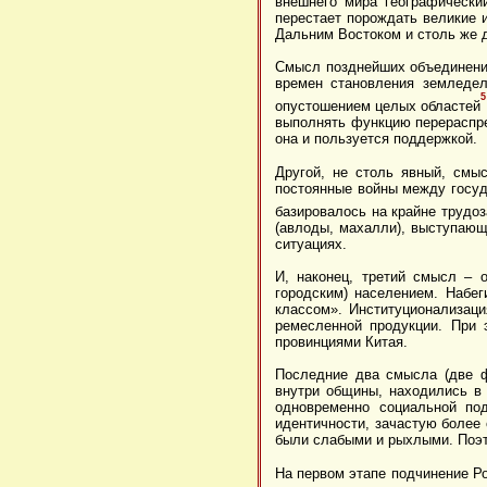
внешнего мира географически
перестает порождать великие 
Дальним Востоком и столь же 
Смысл позднейших объединений
времен становления земледел
5
опустошением целых областей
выполнять функцию перераспре
она и пользуется поддержкой.
Другой, не столь явный, смы
постоянные войны между госуда
базировалось на крайне трудо
(авлоды, махалли), выступающ
ситуациях.
И, наконец, третий смысл – 
городским) населением. Набе
классом». Институционализац
ремесленной продукции. При 
провинциями Китая.
Последние два смысла (две ф
внутри общины, находились в 
одновременно социальной по
идентичности, зачастую более
были слабыми и рыхлыми. Поэт
На первом этапе подчинение Ро