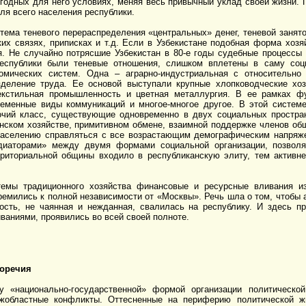
годных для него условиях, меняя весь привычный уклад своей жизни. 
для всего населения республики.
ема теневого перераспределения «центральных» денег, теневой занятос
ких связях, приписках и т.д. Если в Узбекистане подобная форма хоз
. Не случайно потрясшие Узбекистан в 80-е годы судебные процессы
республики были теневые отношения, слишком вплетены в саму соц
омических систем. Одна – аграрно-индустриальная с относительно
деление труда. Ее основой выступали крупные хлопководческие хоз
екстильная промышленность и цветная металлургия. В ее рамках фу
ременные виды коммуникаций и многое-многое другое. В этой систем
очий класс, существующие одновременно в двух социальных простран
нском хозяйстве, примитивном обмене, взаимной поддержке членов общ
 населению справляться с все возрастающим демографическим напря
иаторами» между двумя формами социальной организации, позволяя
рриториальной общины входило в республиканскую элиту, тем активн
темы традиционного хозяйства финансовые и ресурсные вливания и
ремились к полной независимости от «Москвы». Речь шла о том, чтобы 
мость, не чаянная и нежданная, свалилась на республику. И здесь п
ваниями, проявились во всей своей полноте.
воречия
у «национально-государственной» формой организации политическо
областные конфликты. Оттесненные на периферию политической ж