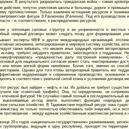
ержки. В результате разразилась гражданская война – самая кровопр
ые действия, попутно уничтожая школы и больницы, дороги и промышл
нему противостоянию. Только взаимное истощение ресурсов и понима
компромиссная фигура Э.Рахмонова (Рахмона). Под его руководством 
ласти – и, соответственно, к распределению ресурсов.
чия у оппозиции силовых структур и ее укорененности в местных 
добный «мирный договор» может создать почву для формирования уни
итывают эксперты МВФ и других международных организаций, отсле
ивная экономика, интегрированная в мировую систему хозяйства, кото
ледует также забывать, что никаких иных традиций, кроме авторитарных
 исламу, требуют «мудрого правителя», заботящегося о подданных. Не
 камуфлировалась «преданностью делу построения коммунизма». С
основой для национального согласия может стать «квотирование» дост
е или менее мягкой форме неизбежен. Более того, именно он спосо
весторами. Однако для того чтобы авторитарный правитель мог подде
ффективная модернизация и современное производство, основанное н
елять в соответствии с реальной силой клана и условиями договора м
тот ресурс был найден – нефть и газ. Их добыча не требует существе
лучили как «советский трофей»). Она, по определению, не сопряжена
я ключевой фигурой. Не случайно самый полный и последовательный а
, выкачиваемые из-под земли, выполняют функцию «народных ден
рное сельское хозяйство. В Таджикистане подобный ресурс пока сущест
жикистану не только полностью обеспечивать себя энергией, но и эксп
ое противоречие – между единым хозяйственным комплексом региона и 
конце 20-х годов «национально-государственное» размежевание, регио
и трубопроводы, ведущие в одну республику, проходят по территории