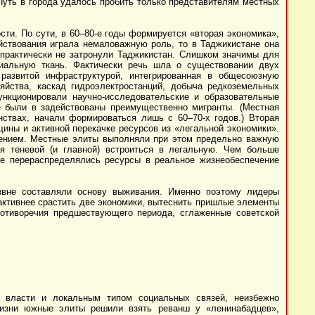
Путь в города удалось пробить только представителям местных
ти. По сути, в 60–80-е годы формируется «вторая экономика»,
яйствования играла немаловажную роль, то в Таджикистане она
 практически не затронули Таджикистан. Слишком значимы для
иальную ткань. Фактически речь шла о существовании двух
 развитой инфраструктурой, интегрированная в общесоюзную
яйства, каскад гидроэлектростанций, добыча редкоземельных
нкционировали научно-исследовательские и образовательные
е были в задействованы преимущественно мигранты. (Местная
ствах, начали формироваться лишь с 60–70-х годов.) Вторая
ины и активной перекачке ресурсов из «легальной экономики».
жением. Местные элиты выполняли при этом предельно важную
 теневой (и главной) встроиться в легальную. Чем больше
ее перераспределялись ресурсы в реальное жизнеобеспечение
звне составляли основу выживания. Именно поэтому лидеры
активнее срастить две экономики, вытеснить пришлые элементы
ротиворечия предшествующего периода, сглаженные советской
й власти и локальным типом социальных связей, неизбежно
изни южные элиты решили взять реванш у «ленинабадцев»,