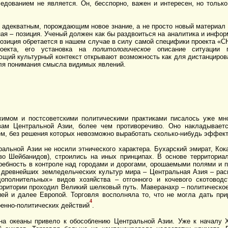
едованием не является. Он, бесспорно, важен и интересен, но тольк
з адекватным, порождающим новое знание, а не просто новый материал
ая – позиция. Ученый должен как бы раздвоиться на аналитика и инфор
позиция обретается в нашем случае в силу самой специфики проекта «С
роекта, его установка на
политологическое
описание ситуации п
ющий культурный контекст открывают возможность как для дистанциров
для понимания смысла видимых явлений.
имом и постсоветскими политическими практиками писалось уже мно
ам Центральной Азии, более чем противоречиво. Оно накладываетс
ем, без решения которых невозможно выработать сколько-нибудь эффект
альной Азии не носили этнического характера. Бухарский эмират, Кок
тво Шейбанидов), строились на иных принципах. В основе территориа
требность в контроле над городами и дорогами, орошаемыми полями и 
з древнейших земледельческих культур мира – Центральная Азия – ра
ополнительных» видов хозяйства – отгонного и кочевого скотоводс
ерритории проходил Великий шелковый путь. Маверанахр – политическо
ей и далее Европой. Торговля восполняла то, что не могла дать при
4
оенно-политических действий
.
на океаны привело к обособлению Центральной Азии. Уже к началу