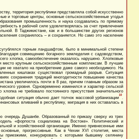
еству, территория республики представляла собой искусственно
ные и торговые центры, основные сельскохозяйственные угодья
 образования промышленность и наука создавались по прямому
ребность в рабочей силе удовлетворялась за счет привлечения
льной. В Таджикистане, как и в большинстве других регионов
аселения сохранялось – и сохраняется. Но само это население
 усугублялся горным ландшафтом, было в минимальной степени
 благодаря совмещению богарного земледелия с садоводством,
всего хлопка, самообеспечение оказалось нарушено. Хлопковые
ли место крупным сельскохозяйственным комплексам. В лучшие
ции не хватало на приобретение даже самого необходимого. На
аленных кишлаках существовал громадный разрыв. Ситуация
овиях сохранения традиций многодетности повышение качества
истана увеличилось почти в 8 раз, причем главным образом за
ического уровня. Одновременно изменился и характер сельской
о хлопка не требовало постоянного присутствия значительного
10
 подобная ситуация обычно дает толчок массовой урбанизации
.
инансовых вливаний в республику, миграция в них оставалась в
ую очередь Душанбе. Образованный по приказу сверху из трех
одель «форпоста социализма на Востоке». Политический и
альной и хозяйственной организации. Именно привнесенные ими
 основные, прогрессивные. Как в Чехии
XVI
столетия, места
ты приезжими, конкурировать с которыми бывшему селянину