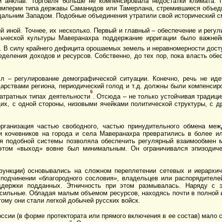
й анклав. Торговля больше не компенсировала недостатки климата. 
империи типа державы Саманидов или Тамерлана, стремившиеся объед
дальним Западом. Подобные объединения утратили свой исторический с
 иной. Точнее, их несколько. Первый и главный – обеспечение и регу
ьческой культуры Маверанахра поддержание ирригации было важней
. В силу крайнего дефицита орошаемых земель и неравномерности дост
деления доходов и ресурсов. Собственно, до тех пор, пока власть обе
сл – регулирование демографической ситуации. Конечно, речь не иде
рствами региона, периодический голод и т.д. должны были компенсиро
6
затратных типах деятельности
. Отсюда – не только устойчивая традиц
их, с одной стороны, низовыми ячейками политической структуры, с 
организация частью свободного, частью принудительного обмена ме
ги кочевников на города и села Маверанахра превратились в более и
ия подобной системы позволяла обеспечить регулярный взаимообмен 
этом «выход» вовне был минимальным. Он ограничивался эпизодиче
ункции) основывались на сложном переплетении сетевых и иерархич
подчинении «благородного сословия», владельцев или распорядителе
ддержки подданных. Этничность при этом размывалась. Наряду с 
 сильные. Обладая малым объемом ресурсов, находясь почти в полной 
ому они стали легкой добычей русских войск.
ссии (в форме протектората или прямого включения в ее состав) мало 