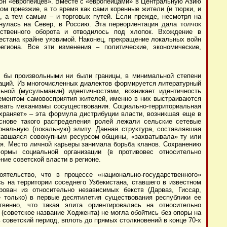
ион «европейцев». Вместе с «европейцами» в Центральную Азию
м приезжие, в то время как сами коренные жители (и тюрки, и
, а тем самым – и торговых путей. Если прежде, несмотря на
нулась на Север, в Россию. Эта переориентация дала толчок
ственного оборота и отводилось под хлопок. Вхождение в
естана крайне уязвимой. Наконец, прекращение локальных войн
гиона. Все эти изменения – политические, экономические,
ь бы произвольными ни были границы, в минимальной степени
наций. Из многочисленных диалектов формируется литературный
ьной (мусульманин) идентичностями, возникает идентичность
ементом самовосприятия жителей, именно в них выстраиваются
вать механизмы сосуществования. Социально-территориальная
охраняет» – эта формула дистрибуции власти, возникшая еще в
снове такого распределения ролей лежали сельские сетевые
ональную (локальную) элиту. Данная структура, составлявшая
жавшаяся совокупным ресурсом общины, «захватывала» ту или
я. Место личной карьеры занимала борьба кланов. Сохранению
рмы социальной организации (в противовес относительно
ние советской власти в регионе.
ельство, что в процессе «национально-государственного»
ь на территории соседнего Узбекистана, ставшего в известном
ван из относительно независимых бекств (Дарваз, Гиссар,
 только) в первые десятилетия существования республики ее
венно, что такая элита ориентировалась на относительно
(советское название Ходжента) не могла обойтись без опоры на
советский период, вплоть до прямых столкновений в конце 70-х