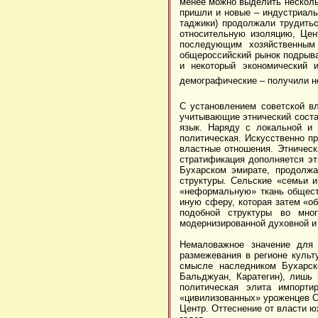
менее можно выделить несколь
пришли и новые – индустриаль
таджики) продолжали трудитьс
относительную изоляцию, Цен
последующим хозяйственным 
общероссийский рынок подрыва
и некоторый экономический и
демографические – получили но
С установлением советской вл
учитывающие этнический соста
язык. Наряду с локальной и 
политическая. Искусственно п
властные отношения. Этничес
стратификация дополняется эт
Бухарском эмирате, продолжа
структуры. Сельские «семьи и
«неформальную» ткань общест
иную сферу, которая затем «о
подобной структуры во мно
модернизированной духовной и 
Немаловажное значение для 
размежевания в регионе культ
смысле наследником Бухарско
Бальджуан, Каратегин), лишь
политическая элита импорти
«цивилизованных» уроженцев Се
Центр. Оттеснение от власти ю