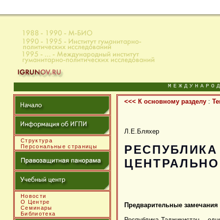
МЕЖДУНАРО
<<< К основному разделу
:
Те
Л.Е.Бляхер
Структура
РЕСПУБЛИКА
Персональные страницы
ЦЕНТРАЛЬНО
Новости
О Центре
Предварительные замечания
Семинары
Библиотека
Республика Таджикистан – одн