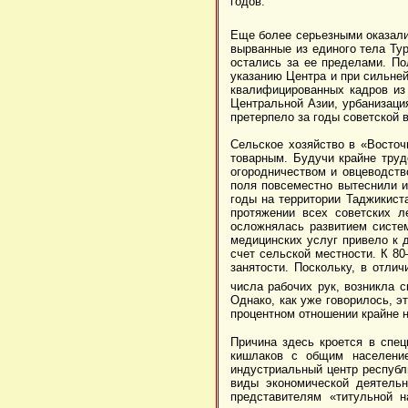
годов.
Еще более серьезными оказали
вырванные из единого тела Ту
остались за ее пределами. По
указанию Центра и при сильне
квалифицированных кадров из 
Центральной Азии, урбанизаци
претерпело за годы советской 
Сельское хозяйство в «Восточ
товарным. Будучи крайне труд
огородничеством и овцеводств
поля повсеместно вытеснили и
годы на территории Таджикист
протяжении всех советских 
осложнялась развитием систем
медицинских услуг привело к 
счет сельской местности. К 8
занятости. Поскольку, в отли
числа рабочих рук, возникла с
Однако, как уже говорилось, э
процентном отношении крайне 
Причина здесь кроется в спец
кишлаков с общим население
индустриальный центр республ
виды экономической деятель
представителям «титульной 