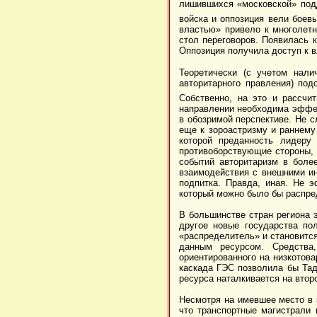
лишившихся «московской» подд
войска и оппозиция вели боев
властью» привело к многолет
стол переговоров. Появилась 
Оппозиция получила доступ к в
Теоретически (с учетом нали
авторитарного правления) по
Собственно, на это и рассч
направлении необходима эффект
в обозримой перспективе. Не с
еще к зороастризму и раннему
которой преданность лидеру
противоборствующие стороны, 
событий авторитаризм в боле
взаимодействия с внешними ин
подпитка. Правда, иная. Не э
который можно было бы распред
В большинстве стран региона э
другое новые государства по
«распределитель» и становитс
данным ресурсом. Средства
ориентированного на низкотова
каскада ГЭС позволила бы Тад
ресурса наталкивается на втор
Несмотря на имевшее место в 
что транспортные магистрали 