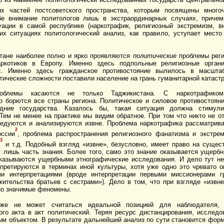
их частей постсоветского пространства, которым посвящены много
бе внимание политологов лишь в экстраординарных случаях, приче
ации в самой республике (наркотрафик, религиозный экстремизм, в
их ситуациях политологический анализ, как правило, уступает место
тане наиболее полно и ярко проявляются
политические
проблемы реги
аркотиков в Европу. Именно здесь подпольные религиозные орган
с. Именно здесь гражданское противостояние вылилось в масшта
тические сложности поставили население на грань гуманитарной катаст
роблемы касаются не только Таджикистана. С наркотрафико
 борются все страны региона. Политическое и силовое противостоян
дние государства. Казалось бы, такая ситуация должна стимули
Тем не менее на практике мы видим обратное. При том что никто не о
ледуются и анализируются извне. Проблема наркотрафика рассматрива
2
оссии
, проблема распространения религиозного фанатизма и экстрем
3
и т.д. Подобный взгляд «извне», безусловно, имеет право на сущест
т лишь часть знания. Более того, само это знание оказывается ущерб
оказываются ущербными этнографические исследования. И дело тут не
ретируются в терминах иной культуры, хотя уже одно это чревато 
ми интерпретациями (вроде интерпретации первыми миссионерами г
жительства братьев с сестрами»). Дело в том, что при взгляде «извн
но значимые феномены.
оже не может считаться идеальной позицией для наблюдателя, 
го акта в акт политический. Теряя ресурс дистанцирования, исследо
ым объектом. В результате дальнейший анализ по сути становится фо