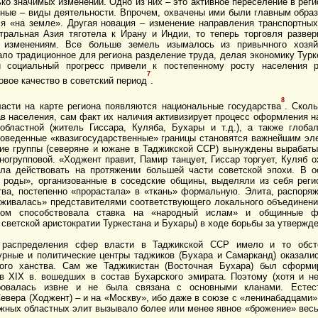
ко значимых изменений. Одно из них – это активное переселение в рег
ные – виды деятельности. Впрочем, охвачены ими были главным образо
я «на земле». Другая новация – изменение направления транспортных
тральная Азия тяготела к Ирану и Индии, то теперь торговля развер
изменениям. Все больше земель изымалось из привычного хозяй
ло традиционное для региона разделение труда, делая экономику Турк
 социальный прогресс привели к постепенному росту населения ре
7
вое качество в советский период
.
8
асти на карте региона появляются национальные государства
. Скол
в населения, сам факт их наличия активизирует процесс оформления 
областной (житель Гиссара, Куляба, Бухары и т.д.), а также глобал
роведенные «квазигосударственные» границы становятся важнейшим эл
кие группы (северяне и южане в Таджикской ССР) вынуждены вырабаты
ногрупповой. «Ходжент правит, Памир танцует, Гиссар торгует, Куляб 
ла действовать на протяжении большей части советской эпохи. В о
 роды», организованные в соседские общины, выделяли из себя реги
ва, постепенно «прорастала» в «ткань» формальную. Элита, распоря
бживалась» представителями соответствующего локального объединени
гом способствовала ставка на «народный ислам» и общинные фо
светской аристократии Туркестана и Бухары) в ходе борьбы за утвержде
распределения сфер власти в Таджикской ССР имело и то обстоят
урные и политические центры таджиков (Бухара и Самарканд) оказалис
го ханства. Сам же Таджикистан (Восточная Бухара) был сформиро
 в
XIX
в. вошедших в состав Бухарского эмирата. Поэтому (хотя и не
ровалась извне и не была связана с основными кланами. Естест
вера (Ходжент) – и на «Москву», ибо даже в союзе с «ленинабадцами» 
жных областных элит вызывало более или менее явное «брожение» весь 