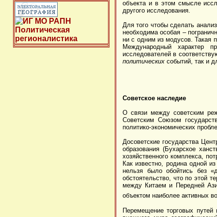
объекта и в этом смысле иссл
другого исследования.
Для того чтобы сделать анали
необходима особая – пограничн
ни с одним из модусов. Такая 
Международный характер п
исследователей в соответству
политических
событий, так и 
Советское наследие
О связи между советским реж
Советским Союзом государств
политико-экономических пробл
Досоветские государства Центр
образования (Бухарское ханс
хозяйственного комплекса, по
Как известно, родина одной и
нельзя было обойтись без «д
обстоятельство, что по этой т
между Китаем и Передней Ази
объектом наиболее активных в
Перемещение торговых путей 