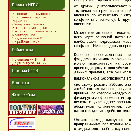
от других центральноазиатск
Таджикистан привлекает к се
Хроники выборов в
внешних по отношению к ситу
Восточной Европе
конфликты в регионе). В друг
Украина
описанию.
Северный Кавказ
Выборы в Молдове
Выпуски политического
Между тем именно в Таджикис
мониторинга
него идет основной поток н
"Буденновск-98"
наибольшей поддержкой мас
Еврейский мир
конфликт. Именно здесь энерге
Конечно, перечисленные п
фундаментализмом безуспешно
Публикации ИГПИ
Другие публикации
могло перекинуться на сосе
происходящему в республике. 
данных проблем, все они исс
национальной безопасности Р
светскому режиму Узбекистана
любой взгляд «извне», он дае
причине, по которой нередко 
фиксируемые феномены интерп
всяком случае односторонни
аборигенов Полинезии как «со
сложно выделить действитель
Однако взгляд «изнутри» т
превращением политологическо
отождествляет себя с изучаем