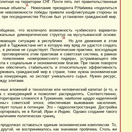
олитная на территории СНГ. Почти пять лет правительственные
11
енные объекты
. Нежелание президента Р.Набиева «поделиться
ние невозможности победы привели конфликтующие стороны за
и при посредничестве России был установлен гражданский мир.
общинах, что исключало возможность «узбекского варианта»
кальных демократических структур на мусульманской основе.
12
живающих ситуацию в республике
. Но для движения в этом
рой в Таджикистане нет и которую ему вряд ли удастся создать
, в регионе не существует. Политические практики, восходящие
 противоречила этим практикам и советская система, в рамках
 появлением «компромиссного лидера», устраивающего обе
упа к социальным и экономическим благам. При таком повороте
бен обеспечить стабильность и относительную эффективность
рживать гражданский мир в стране, тоже нужна экономическая
а конкуренции, но экспорт уникального сырья. Нужен ресурс,
ежду элитами.
нных вложений в технологии или человеческий капитал (и то, и
 с конкуренцией и позволяет распределять. Соответственно,
вторитаризм сложился в Туркмении, наиболее щедро наделенной
ьг» советской эпохи, обеспечивая выживание населения,
вует только в потенции. Это – гидроэлектростанции. Достройка
ортировать ее в Китай, Иран и Индию. Однако создание такого
наличием политических границ.
н продолжал оставаться единым экономическим комплексом. То,
 другой, не воспринималось как значимая проблема. Столь же