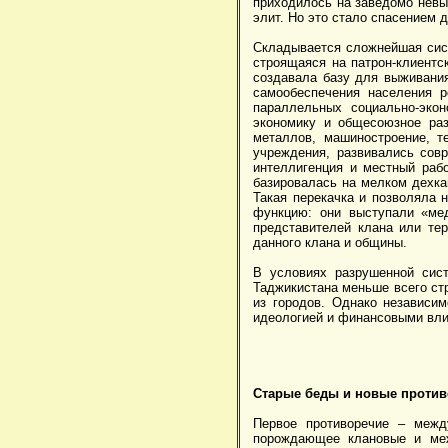
приходилось на заведомо невы
элит. Но это стало спасением 
Складывается сложнейшая сист
строящаяся на патрон-клиентс
создавала базу для выживания
самообеспечения населения 
параллельных социально-экон
экономику и общесоюзное раз
металлов, машиностроение, т
учреждения, развивались сов
интеллигенция и местный раб
базировалась на мелком дехка
Такая перекачка и позволяла
функцию: они выступали «мед
представителей клана или те
данного клана и общины.
В условиях разрушенной сис
Таджикистана меньше всего ст
из городов. Однако независи
идеологией и финансовыми вли
Старые беды и новые проти
Первое противоречие – межд
порождающее клановые и меж