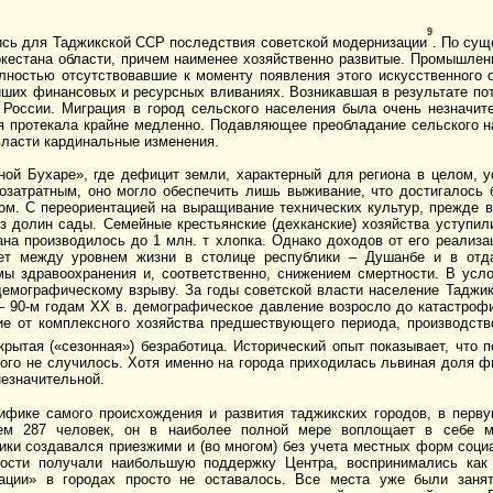
9
сь для Таджикской ССР последствия советской модернизации
. По сущ
ркестана области, причем наименее хозяйственно развитые. Промышлен
лностью отсутствовавшие к моменту появления этого искусственного
йших финансовых и ресурсных вливаниях. Возникавшая в результате пот
России. Миграция в город сельского населения была очень незначите
я протекала крайне медленно. Подавляющее преобладание сельского н
власти кардинальные изменения.
ной Бухаре», где дефицит земли, характерный для региона в целом,
озатратным, оно могло обеспечить лишь выживание, что достигалось
ом. С переориентацией на выращивание технических культур, прежде 
з долин сады. Семейные крестьянские (дехканские) хозяйства уступи
ана производилось до 1 млн. т хлопка. Однако доходов от его реализа
лет между уровнем жизни в столице республики – Душанбе и в отд
ы здравоохранения и, соответственно, снижением смертности. В усл
демографическому взрыву. За годы советской власти население Таджик
0– 90-м годам ХХ в. демографическое давление возросло до катастроф
чие от комплексного хозяйства предшествующего периода, производств
крытая («сезонная») безработица. Исторический опыт показывает, что
того не случилось. Хотя именно на города приходилась львиная доля ф
незначительной.
ифике самого происхождения и развития таджикских городов, в перв
м 287 человек, он в наиболее полной мере воплощает в себе м
ики создавался приезжими и (во многом) без учета местных форм соци
ности получали наибольшую поддержку Центра, воспринимались как
нации» в городах просто не оставалось. Все места уже были заня