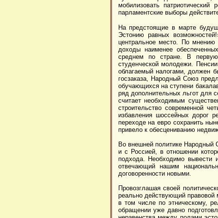
мобилизовать патриотический 
парламентские выборы действите
На предстоящие в марте будущ
Эстонию равных возможностей!
центральное место. По мнению 
доходы наименее обеспеченны
среднем по стране. В первую
студенческой молодежи. Пенсии 
облагаемый налогами, должен б
госзаказа, Народный Союз предл
обучающихся на ступени бакалав
ряд дополнительных льгот для с
считает необходимым существе
строительство современной че
избавления шоссейных дорог р
переходе на евро сохранить нын
привело к обесцениванию недвиж
Во внешней политике Народный С
и с Россией, в отношении котор
подхода. Необходимо вывести и
отвечающий нашим национальн
договоренности новыми.
Провозглашая своей политическ
реально действующий правовой 
в том числе по этническому, ре
обращении уже давно подготовле
неравенства между полами эсто