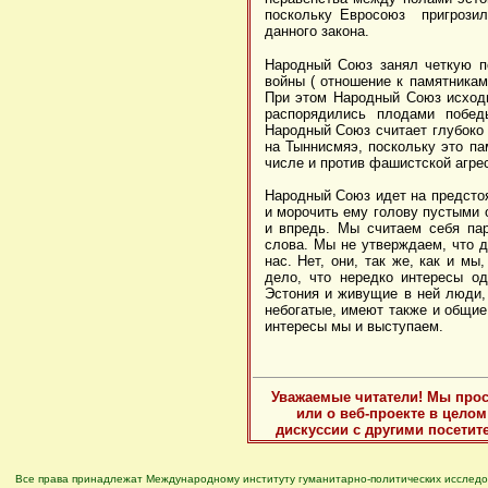
поскольку Евросоюз пригрозил
данного закона.
Народный Союз занял четкую п
войны ( отношение к памятникам
При этом Народный Союз исходи
распорядились плодами побед
Народный Союз считает глубоко
на Тыннисмяэ, поскольку это п
числе и против фашистской агрес
Народный Союз идет на предсто
и морочить ему голову пустыми 
и впредь. Мы считаем себя пар
слова. Мы не утверждаем, что 
нас. Нет, они, так же, как и м
дело, что нередко интересы о
Эстония и живущие в ней люди, 
небогатые, имеют также и общие
интересы мы и выступаем.
Уважаемые читатели! Мы прос
или о веб-проекте в цело
дискуссии с другими посетит
Все права принадлежат Международному институту гуманитарно-политических исследо