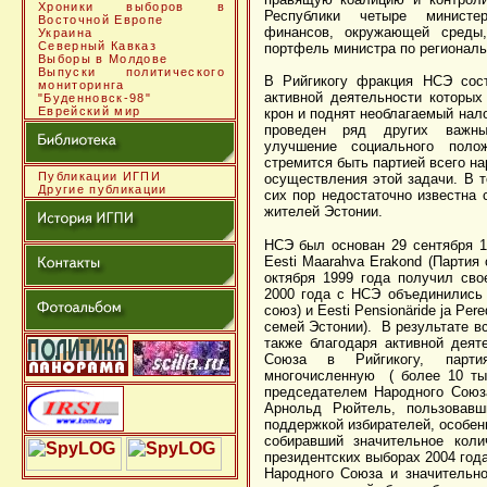
Хроники выборов в
Республики четыре министер
Восточной Европе
финансов, окружающей среды,
Украина
Северный Кавказ
портфель министра по региональ
Выборы в Молдове
Выпуски политического
В Рийгикогу фракция НСЭ сост
мониторинга
активной деятельности которы
"Буденновск-98"
Еврейский мир
крон и поднят необлагаемый нал
проведен ряд других важны
улучшение социального поло
стремится быть партией всего на
Публикации ИГПИ
осуществления этой задачи. В 
Другие публикации
сих пор недостаточно известна 
жителей Эстонии.
НСЭ был основан 29 сентября 1
Eesti Maarahva Erakond (Партия
октября 1999 года получил сво
2000 года с НСЭ объединились E
союз) и Eesti Pensionäride ja Per
семей Эстонии). В результате вс
также благодаря активной деят
Союза в Рийгикогу, пар
многочисленную ( более 10 ты
председателем Народного Союз
Арнольд Рюйтель, пользовавш
поддержкой избирателей, особен
собиравший значительное коли
президентских выборах 2004 год
Народного Союза и значительно