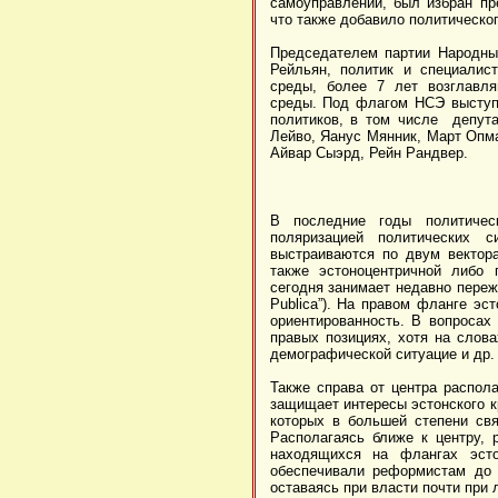
самоуправлений, был избран пр
что также добавило политическо
Председателем партии Народны
Рейльян, политик и специалис
среды, более 7 лет возглавл
среды. Под флагом НСЭ выступ
политиков, в том числе депута
Лейво, Яанус Мянник, Март Опма
Айвар Сыэрд, Рейн Рандвер.
В последние годы политичес
поляризацией политических 
выстраиваются по двум вектора
также эстоноцентричной либо 
сегодня занимает недавно переж
Publica”). На правом фланге эс
ориентированность. В вопросах
правых позициях, хотя на слов
демографической ситуацие и др. 
Также справа от центра распола
защищает интересы эстонского к
которых в большей степени свя
Располагаясь ближе к центру,
находящихся на флангах эсто
обеспечивали реформистам до 
оставаясь при власти почти при