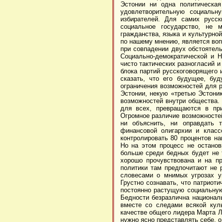
Эстонии ни одна политическая
удовлетворительную социальн
избирателей. Для самих русск
социальное государство, не 
гражданства, языка и культурно
по нашему мнению, является воп
при совпадении двух обстоятель
Социально-демократической и 
чисто тактических разногласий 
блока партий русскоговорящего 
сказать, что его будущее, бу
ограничения возможностей для 
Эстонии, некую «третью Эстонию
возможностей внутри общества.
для всех, превращаются в при
Огромное различие возможностей
ни объяснить, ни оправдать 
финансовой олигархии и класс
контролировать 80 процентов на
Но на этом процесс не останов
больше среди бедных будет не 
хорошо прочувствована и на пр
политики там предпочитают не р
словесами о мнимых угрозах у
Грустно сознавать, что патриот
постоянно растущую социальную
Бедности безразлична национал
вместе со следами всякой кул
качестве общего лидера Марта Л
нужно ясно представлять себе, о