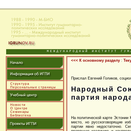
МЕЖДУНАРОДНЫЙ ИНСТИТУТ ГУМ
<<< К основному разделу
:
Тек
Прислал Евгений Голиков, социол
Структура
Народный Сою
Персональные страницы
партия народ
Новости
О Центре
Семинары
Библиотека
На политической карте Эстонии 
место, но русскоговорящие из
партии явно недостаточно. С
правящую коалицию и контроли