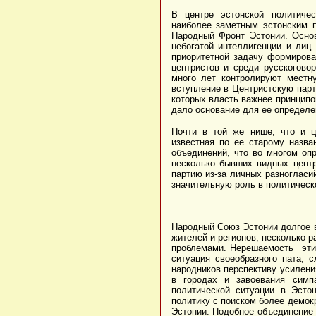
В центре эстонской политичес
наиболее заметным эстонским 
Народный Фронт Эстонии. Осно
небогатой интеллигенции и лиц
приоритетной задачу формирова
центристов и среди русскогово
много лет контролируют местн
вступление в Центристскую парт
которых власть важнее принципо
дало основание для ее определен
Почти в той же нише, что и ц
известная по ее старому назв
объединений, что во многом оп
несколько бывших видных центр
партию из-за личных разногласи
значительную роль в политическ
Народный Союз Эстонии долгое в
жителей и регионов, несколько 
проблемами. Нерешаемость этих
ситуация своеобразного пата,
народников перспективу усилени
в городах и завоевания симпа
политической ситуации в Эсто
политику с поиском более демок
Эстонии. Подобное объединение 