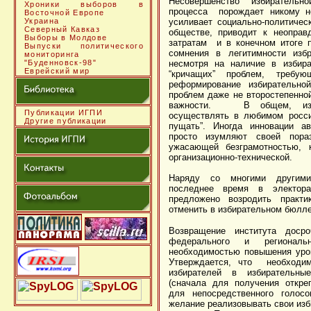
Несовершенство избирательн
Хроники выборов в
процесса порождает никому не
Восточной Европе
Украина
усиливает социально-политичес
Северный Кавказ
обществе, приводит к неоправ
Выборы в Молдове
затратам и в конечном итоге п
Выпуски политического
сомнения в легитимности избр
мониторинга
"Буденновск-98"
несмотря на наличие в избира
Еврейский мир
“кричащих” проблем, требую
реформирование избиратель
проблем даже не второстепенной
важности. В общем, изби
Публикации ИГПИ
осуществлять в любимом росси
Другие публикации
пущать”. Иногда инновации ав
просто изумляют своей пораз
ужасающей безграмотностью, к
организационно-технической.
Наряду со многими другими
последнее время в электора
предложено возродить практ
отменить в избирательном бюллет
Возвращение института досро
федерального и региональн
необходимостью повышения уров
Утверждается, что необходим
избирателей в избирательны
(сначала для получения откреп
для непосредственного голосо
желание реализовывать свои изб