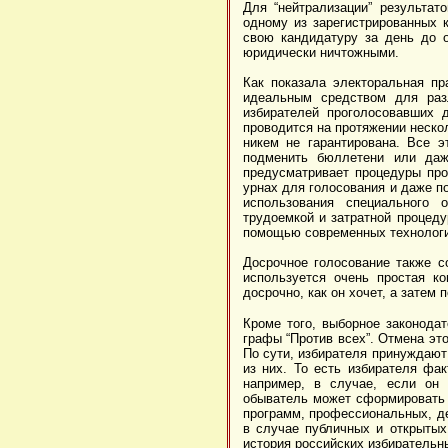
Для “нейтрализации” результат
одному из зарегистрированных 
свою кандидатуру за день до о
юридически ничтожными.
Как показала электоральная пр
идеальным средством для раз
избирателей проголосовавших 
проводится на протяжении неско
никем не гарантирована. Все э
подменить бюллетени или даже
предусматривает процедуры про
урнах для голосования и даже п
использования специального 
трудоемкой и затратной процеду
помощью современных технологий
Досрочное голосование также с
используется очень простая к
досрочно, как он хочет, а затем
Кроме того, выборное законода
графы “Против всех”. Отмена эт
По сути, избирателя принуждают
из них. То есть избирателя фа
например, в случае, если он 
обыватель может сформировать 
программ, профессиональных, де
в случае публичных и открытых
история российских избирательн