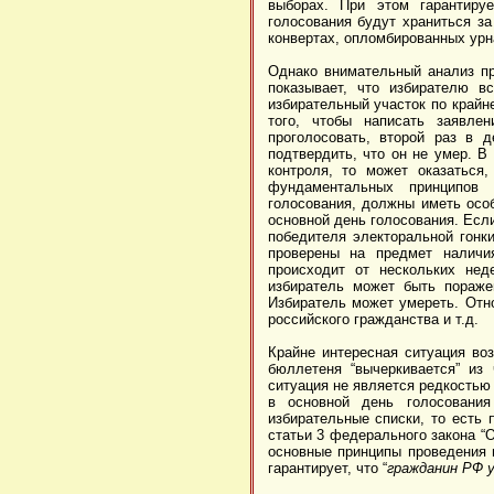
выборах. При этом гарантируе
голосования будут храниться за
конвертах, опломбированных ур
Однако внимательный анализ пр
показывает, что избирателю в
избирательный участок по крайн
того, чтобы написать заявле
проголосовать, второй раз в 
подтвердить, что он не умер. В
контроля, то может оказаться
фундаментальных принципов 
голосования, должны иметь осо
основной день голосования. Ес
победителя электоральной гонк
проверены на предмет наличия
происходит от нескольких нед
избиратель может быть пораже
Избиратель может умереть. Отно
российского гражданства и т.д.
Крайне интересная ситуация во
бюллетеня “вычеркивается” из 
ситуация не является редкостью
в основной день голосования
избирательные списки, то есть
статьи 3 федерального закона “
основные принципы проведения 
гарантирует, что “
гражданин РФ 