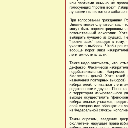
или партиями обычно не провод
голосующих “против всех”. Избира
лучшими являются его собственн
При голосовании гражданину Р
Вполне может случиться так, чт
могут быть зарегистрированы ч
потомственный алкоголик. Хотя
выбирать лучшего из худших. Не
“против всех” приведет к тому,
участие в выборах. Чтобы решит
вообще порог явки избирателе
легитимности власти.
Также надо учитывать, что, отм
де-факто. Фактически избирател
недействительным. Например,
бюллетень домой. Хотя такой 
назначения повторных выборов),
избирателей, считаться легити
родственники и друзья. Попытка
с территории избирательного у
выходе осуществлять “фейс-кон
избирательных участков, придет
свой спецназ или обращаться 
из Федеральной службы исполнен
Таким образом, введение доср
бюллетене нарушает права избир
избирательного права, изложе