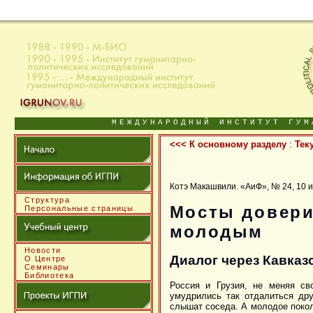
МЕЖДУНАРОДНЫЙ ИНСТИТУТ ГУМ
<<< К основному разделу
:
Тек
Котэ Макашвили. «АиФ», № 24, 10 и
Структура
Мосты довери
Персональные страницы
молодым
Новости
Диалог через Кавказ
О Центре
Семинары
Библиотека
Россия и Грузия, не меняя сво
умудрились так отдалиться дру
слышат соседа. А молодое поколе