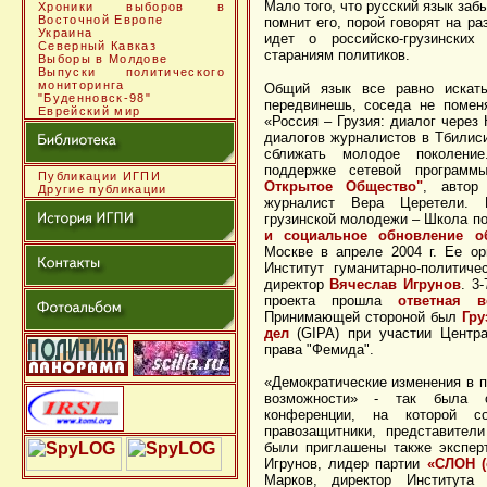
Мало того, что русский язык забы
Хроники выборов в
Восточной Европе
помнит его, порой говорят на ра
Украина
идет о российско-грузинских
Северный Кавказ
стараниям политиков.
Выборы в Молдове
Выпуски политического
мониторинга
Общий язык все равно искать
"Буденновск-98"
передвинешь, соседа не помен
Еврейский мир
«Россия – Грузия: диалог через 
диалогов журналистов в Тбилиси
сближать молодое поколение
поддержке сетевой программ
Публикации ИГПИ
Открытое Общество"
, автор
Другие публикации
журналист Вера Церетели. 
грузинской молодежи – Школа п
и социальное обновление о
Москве в апреле 2004 г. Ее о
Институт гуманитарно-политиче
директор
Вячеслав Игрунов
. 3
проекта прошла
ответная в
Принимающей стороной был
Гру
дел
(GIPA) при участии Центра
права "Фемида".
«Демократические изменения в п
возможности» - так была о
конференции, на которой со
правозащитники, представител
были приглашены также экспер
Игрунов, лидер партии
«СЛОН (
Марков, директор Института 