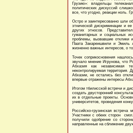
Грузию»: владельцы телеканал
политических дискуссий слишко
все, что угодно, реакции ноль. 
Остро и заинтересованно шли об
этнической дискриминации и ее
других этносов. Представите
гуманитарных и социальных ис
проблемы, вызвавшие отклики и
Паата Закареишвили и Эмиль А
жизненно важных интересов, о т
Точек соприкосновения нашлось
звучало мнение Игрунова, что Р
Абхазия как независимая те
неконтролируемая территория. 
Абхазии, не остались без откли
впервые отражены интересы Абхаз
Итогом тбилисской встречи и ди
создать двусторонний консульт
их в отдельные проекты. Основ
университетов, проведения конку
Российско-грузинская встреча
Участники с обеих сторон смог
получили одобрение со сторон
направленные на сближение двух