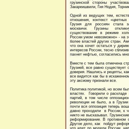
грузинской стороны участвов
Закареишвили, Гия Нодия, Торни
Одной из ведущих тем, естеств
отношения, контекст «цветных
Грузия для россиян стала за
москвичи. Грузины отклик
существование в режиме холо
России умом невозможно» - на э
более властей других стран. Ам
что она хочет остаться у дириж
интересов России, тесно сблизи
пахнет нефтью, согласились мно
Вместе с тем была отмечена стр
Грузией, все равно существует 
доверия. Нашлись и рецепты, как
все видится как бы в искаженно
эту аксиому признали все.
Политика политикой, но всем бы
властях. Говорили о раскладе 
партий, в том числе оппозици
революции не было, а в Грузии
почти вся оппозиция теперь вош
давно проходили в России, к че
никто не высказывал. Грузински
реформирование. В противном с
Другое дело, как пойдут реформ
что идет по модели России, на