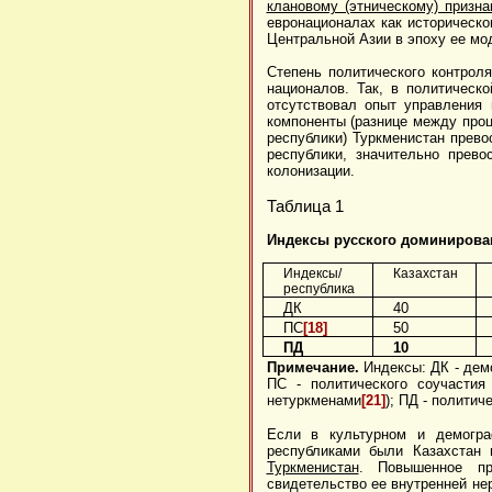
клановому (этническому) призна
евронационалах как историческо
Центральной Азии в эпоху ее мо
Степень политического контрол
националов. Так, в политическо
отсутствовал опыт управления 
компоненты (разнице между проц
республики) Туркменистан превос
республики, значительно прев
колонизации.
Таблица 1
Индексы русского доминировани
Индексы/
Казахстан
республика
ДК
40
ПС
[18]
50
ПД
10
Примечание.
Индексы: ДК - дем
ПС - политического соучастия
нетуркменами
[21]
); ПД - политич
Если в культурном и демогра
республиками были Казахстан
Туркменистан
. Повышенное пр
свидетельство ее внутренней не