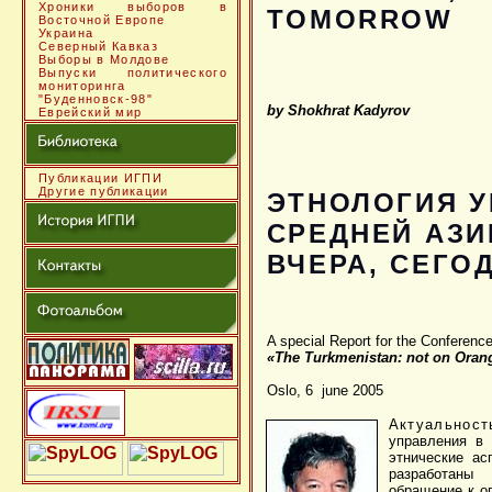
Хроники выборов в
TOMORROW
Восточной Европе
Украина
Северный Кавказ
Выборы в Молдове
Выпуски политического
мониторинга
"Буденновск-98"
by Shokhrat Kadyrov
Еврейский мир
Публикации ИГПИ
Другие публикации
ЭТНОЛОГИЯ У
СРЕДНЕЙ АЗИ
ВЧЕРА, СЕГО
A special Report for the Conferenc
«The Turkmenistan: not on Orang
Oslo, 6 june 2005
Актуальност
управления в 
этнические ас
разработаны
обращение к о