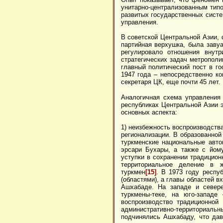
унитарно-централизованным тип
развитых государственных систе
управления.
В советской Центральной Азии, 
партийная верхушка, была заву
регулировало отношения внутр
стратегических задач метрополи
главный политический пост в го
1947 года – непосредственно ко
секретаря ЦК, еще почти 45 лет.
Аналогичная схема управления 
республиках Центральной Азии 
основных аспекта:
1) неизбежность воспроизводств
регионализации. В образованной
туркменские национальные авт
эрсари Бухары, а также с йому
уступки в сохранении традицио
территориальное деление в ж
туркмен
[15]
. В 1973 году респ
(областями), а главы областей в
Ашхабаде. На западе и севере
туркмены-теке, на юго-западе
воспроизводство традиционной
административно-территориальны
подчинялись Ашхабаду, что да