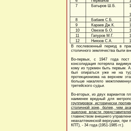
6
Перманов
7
Батыров Ш.Б.
8
Бабаев С.Б.
9
Караев Дж.К.
10
Овезов Б.О.
11
Гапуров М.Г.
12
Ниязов С.А.
В послевоенный период в пра
столичного землячества были вн
Во-первых, с 1947 года пост 
консолидация потеряла видимую
кому из туркмен быть первым. А
был опираться уже не на тур
протекционизма на верхнем эта
больше накаляло межплеменную
третейского судьи.
Во-вторых, из двух вариантов п
наименее вредный для метро
группировок, исторически проти
столичной зоне, более, чем ах
эшелоне власти представителе
главенством внешнего управления 
неахалтекинской верхушки, при 
КПТ), - 34 года (1951-1985 гг.).