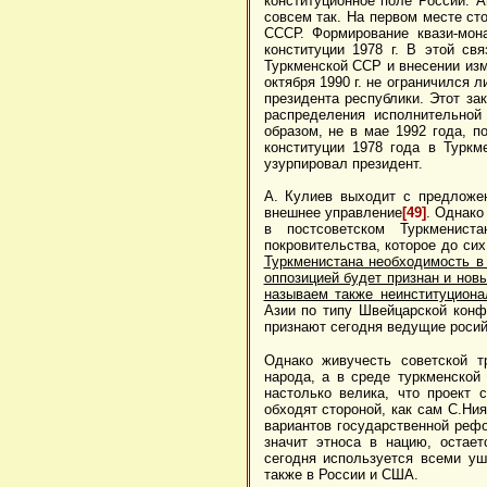
конституционное поле России. А
совсем так. На первом месте сто
СССР. Формирование квази-мон
конституции 1978 г. В этой с
Туркменской ССР и внесении изм
октября 1990 г. не ограничился
президента республики. Этот за
распределения исполнительной
образом, не в мае 1992 года, п
конституции 1978 года в Туркм
узурпировал президент.
А. Кулиев выходит с предложен
внешнее управление
[49]
. Однако
в постсоветском Туркменист
покровительства, которое до си
Туркменистана необходимость в
оппозицией будет признан и нов
называем также неинституцио
Азии по типу Швейцарской конф
признают сегодня ведущие росий
Однако живучесть советской т
народа, а в среде туркменской 
настолько велика, что проект
обходят стороной, как сам С.Ни
вариантов государственной рефо
значит этноса в нацию, остае
сегодня используется всеми у
также в России и США.