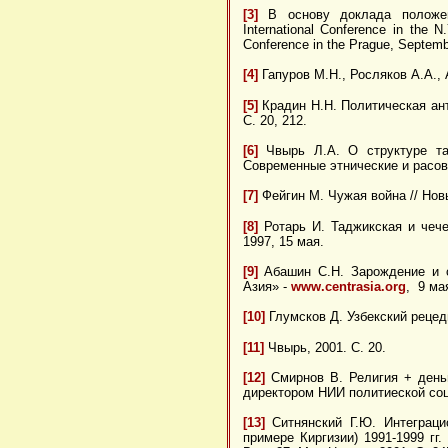
[3]
В основу доклада положен
International Conference in the N
Conference in the Prague, Septembe
[4]
Гапуров М.Н., Росляков А.А., 
[5]
Крадин Н.Н. Политическая ант
С. 20, 212.
[6]
Чвырь Л.А. О структуре та
Современные этнические и расовы
[7]
Фейгин М. Чужая война // Новы
[8]
Ротарь И. Таджикская и чече
1997, 15 мая.
[9]
Абашин С.Н. Зарождение и с
Азия» -
www.centrasia.org
, 9 мая
[10]
Глумсков Д. Узбекский рецедив
[11]
Чвырь, 2001. С. 20.
[12]
Смирнов В. Религия + день
директором НИИ политиеской соци
[13]
Ситнянский Г.Ю. Интеграци
примере Киргизии) 1991-1999 гг