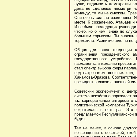
луше, видимость демократии вл
дела не сделаешь несмотря ни
команду, то мы не сможем. Прав
Они очень сильно разделены. Я
месте. К сожалению, Атабаев и 
И не было последущих руководит
что-то, но о нем знаю по слух
большим тормозом. Ты знаешь к
тормозило. Развитие шло не по ц
Общая для всех тенденция к
ограничения президентского а
государственного устройства
парламента и желание превратит
стал спектр выбора форм парлам
под патронажем внешних сил; 
Ханамова-Оразова. Соответствен
президент в союзе с внешней сил
Советский эксперимент с цент
система неизбежно порождает ав
т.к. корпоративные интересы от
полиэтнической компартии Туркм
сократилась в пять раз. Это 
предлагаемой Республиканской п
будет.
Тем не менее, в основе другог
возвращения к советской, якоб