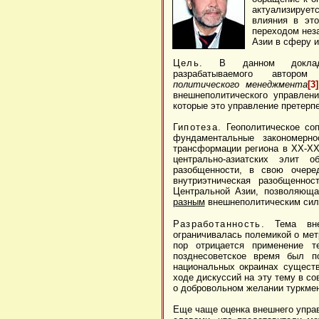
актуализирует
влияния в эт
переходом нез
Азии в сферу 
Цель.
В данном докладе
разрабатываемого автор
политического менеджмента
[3]
внешнеполитического управлен
которые это управление претерпе
Гипотеза.
Геополитическое соп
фундаментальные закономерн
трансформации региона в ХХ-XXI
центрально-азиатских элит о
разобщенности, в свою очере
внутриэтническая разобщенно
Центральной Азии, позволяющая
разным
внешнеполитическим си
Разработанность.
Тема внеш
ограничивалась полемикой о мет
пор отрицается применение 
позднесоветское время был п
национальных окраинах существ
ходе дискуссий на эту тему в со
о добровольном желании туркме
Еще чаще оценка внешнего управ