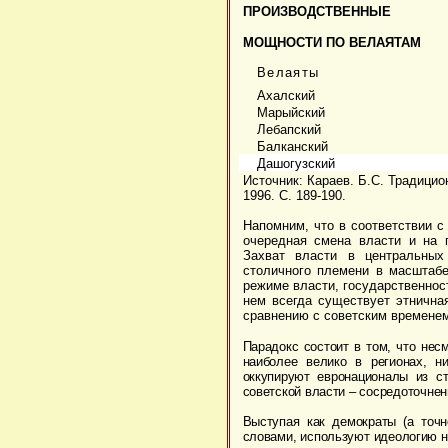
ПРОИЗВОДСТВЕННЫЕ
МОЩНОСТИ ПО ВЕЛАЯТАМ
Велаяты
Ахалский
Марыйский
Лебапский
Балканский
Дашогузский
Источник:
Караев. Б.С. Традицио
1996. С.
189-190.
Напомним, что в соответствии с
очередная смена власти и на 
Захват власти в центральных
столичного племени в масштабе
режиме власти, государственност
нем всегда существует этничная
сравнению с советским времене
Парадокс состоит в том, что нес
наиболее велико в регионах, н
оккупируют евронационалы из с
советской власти – сосредоточнен
Выступая как демократы (а точн
словами, используют идеологию н