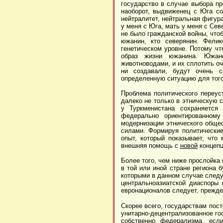
государство в случае выбора пр
наоборот, выдвиженец с Юга со
нейтралитет, нейтральная фигура
у меня с Юга, мать у меня с Севе
не было гражданской войны, чтоб
южанин, кто северянин. Фели
генетическом уровне. Потому чт
образ жизни южанина. Южан
животноводами, и их сплотить о
ни создавали, будут очень се
определенную ситуацию для того
Проблема политического переуст
далеко не только в этническую с
у Туркменистана сохраняется
федерально ориентированному
модернизации этнического общес
силами. Формируя политические
опыт, который показывает, что
внешняя помощь с
новой
концепц
Более того, чем ниже прослойка
в той или иной стране региона
которыми в данном случае следуе
центральноазиатской диаспоры
евронационалов следует, прежде 
Скорее всего, государствам пос
унитарно-децентрализованное го
собственно федерализма, если