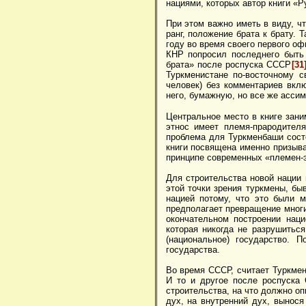
нациями, которых автор книги «
При этом важно иметь в виду, чт
ранг, положение брата к брату. 
году во время своего первого оф
КНР попросил последнего быть 
брата» после роспуска СССР
[31
Туркменистане по-восточному с
человек) без комментариев вклю
него, бумажную, но все же асси
Центральное место в книге заним
этнос имеет племя-прародител
проблема для Туркменбаши состо
книги посвящена именно призыва
принципе современных «племен-э
Для строительства новой нации 
этой точки зрения туркмены, бы
нацией потому, что это были 
предполагает превращение многи
окончательном построении наци
которая никогда не разрушиться
(национальное) государство. 
государства.
Во время СССР, считает Туркмен
И то и другое после роспуска
строительства, на что должно о
дух, на внутренний дух, вынося 