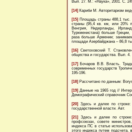
Вып. 27. М.: «Наука», 2001. С. 24
[14]
Кариби М. Авторитаризм ведет
[15]
Площадь страны 488,1 тыс. 
страны (95,4 кв. км, или 20% 
Венгрия, Нидерланды, Ирлан
Туркменистана) больше Греции, 
раза больше Армении; занимае
площади Азербайджана – 86,8 тыс.
[16]
Светоховский Т. Становлен
общества и государства. Вып. 4. М
[17]
Бочаров В.В. Власть. Тради
современных государств Тропиче
195-196.
[18]
Рассчитано по данным:
Bory
[19]
Данные на 1965 год // Инте
Демографический справочник Сост
[20]
Здесь и далее по строке: 
государственной власти. Авт.
[21]
Здесь и далее по строке:
профсоюзах, совете министров
индекса ПС в статье использов
этого индекса путем подсчета, 