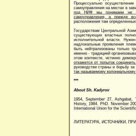
Процессуально осуществление
самоуправления на местах в зав
под НИФ мы понимаем не за
самоуправления, а прежде вс
расположения там определенных 
Государствам Центральной Азии
существующих властных полном
исполнительной власти. Нужен
надлокальные проявления племе
быть нейтрализованы только т
именно - традицией организовыв
этом контексте, истинно демок
откажется от попыток соединит
руководстве страны и борьбу за 
так называемому колониальному 
***
About Sh. Kadyrov
1954, September 27, Ashgabat, Tu
History, 1984. PhD. November 200
International Union for the Scientif
ЛИТЕРАТУРА, ИСТОЧНИКИ, ПР