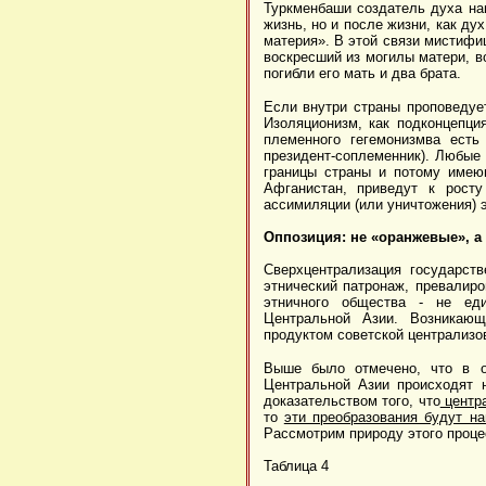
Туркменбаши создатель духа нац
жизнь, но и после жизни, как д
материя». В этой связи мистифи
воскресший из могилы матери, в
погибли его мать и два брата.
Если внутри страны проповедует
Изоляционизм, как подконцепци
племенного гегемонизмва есть
президент-соплеменник). Любые
границы страны и потому имею
Афганистан, приведут к росту
ассимиляции (или уничтожения) 
Оппозиция: не «оранжевые», 
Сверхцентрализация государств
этнический патронаж, превалир
этничного общества - не еди
Центральной Азии. Возникающ
продуктом советской централизо
Выше было отмечено, что в о
Центральной Азии происходят 
доказательством того, что
центра
то
эти преобразования будут н
Рассмотрим природу этого проце
Таблица 4