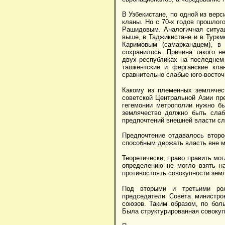
В Узбекистане, по одной из верс
кланы. Но с 70-х годов прошлог
Рашидовым. Аналогичная ситуа
выше, в Таджикистане и в Туркм
Каримовым (самаркандцем), в
сохранилось. Причина такого н
двух республиках на последнем 
ташкентские и ферганские кла
сравнительно слабые юго-восточ
Какому из племенных землячес
советской Центральной Азии пр
гегемонии метрополии нужно 
землячество должно быть слаб
предпочтений внешней власти сл
Предпочтение отдавалось второ
способным держать власть вне м
Теоретически, право править мо
определению не могло взять н
противостоять совокупности земл
Под вторыми и третьими рол
председатели Совета министро
союзов. Таким образом, по бол
Была структурированная совокуп