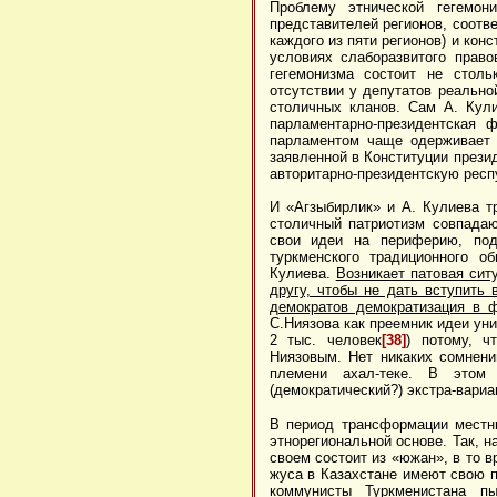
Проблему этнической гегемо
представителей регионов, соотве
каждого из пяти регионов) и конс
условиях слаборазвитого право
гегемонизма состоит не столь
отсутствии у депутатов реально
столичных кланов. Сам А. Кул
парламентарно-президентская 
парламентом чаще одерживает 
заявленной в Конституции прези
авторитарно-президентскую респ
И «Агзыбирлик» и А. Кулиева т
столичный патриотизм совпадаю
свои идеи на периферию, под
туркменского традиционного о
Кулиева.
Возникает патовая си
другу, чтобы не дать вступить
демократов демократизация в 
С.Ниязова как преемник идеи уни
2 тыс. человек
[38]
) потому, ч
Ниязовым. Нет никаких сомнени
племени ахал-теке. В этом
(демократический?) экстра-вариа
В период трансформации местны
этнорегиональной основе. Так, 
своем состоит из «южан», в то 
жуса в Казахстане имеют свою 
коммунисты Туркменистана пы