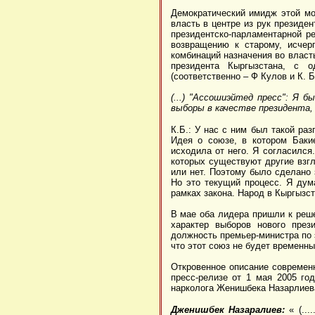
Демократический имидж этой мо
власть в центре из рук президен
президентско-парламентарной р
возвращению к старому, исчер
комбинаций назначения во власт
президента Кыргызстана, с 
(соответственно – Ф Кулов и К. Б
(...) "Ассошиэйтед пресс": Я 
выборы в качестве президента,
К.Б.: У нас с ним был такой ра
Идея о союзе, в котором Бакие
исходила от него. Я согласился
которых существуют другие взгл
или нет. Поэтому было сделано 
Но это текущий процесс. Я дум
рамках закона. Народ в Кыргызст
В мае оба лидера пришли к реше
характер выборов нового през
должность премьер-министра по 
что этот союз не будет временны
Откровенное описание современн
пресс-релизе от 1 мая 2005 год
нарколога Женишбека Назарлиев
Дженишбек Назаралиев:
« (...