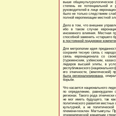
выше общекультурологическое 
степень ее потенциальной и 
руководителей в лице евронацио
было не только следствием слаб
полной европеизации местной эл
Дело в том, что внешнее управл
ибо в таком случае евронаци
иноземного влияния. Местная п
способной заменить «старшего б
в постоянной поддержке компете
Для метрополии идея преданност
сохраняя тесную связь
с народо
связь евронационала со сво
(туркменским, узбекским, казахс
лидеров высшей элиты, в усло
республиканского (национального)
его этничности, (земляческой) 
была регионализирована,
опирал
борьбе.
Что касается национального лиде
по определению, равноудален 
регионах. Такого рода этническ
не мог иметь будущего, так ка
политического развития местных 
культурной, а не политической
племени-геоклен Магтымгулы П
этнократической концепции стро