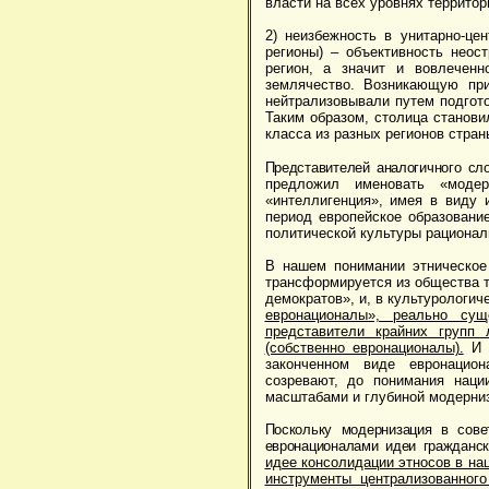
власти на всех уровнях территор
2) неизбежность в унитарно-це
регионы) – объективность неос
регион, а значит и вовлеченн
землячество. Возникающую при
нейтрализовывали путем подгото
Таким образом, столица станови
класса из разных регионов стран
Представителей аналогичного сл
предложил именовать «модер
«интеллигенция», имея в виду
период европейское образовани
политической культуры рационал
В нашем понимании этническое
трансформируется из общества т
демократов», и, в культурологич
евронационалы», реально сущ
представители крайних групп
(собственно евронационалы).
И е
законченном виде евронациона
созревают, до понимания наци
масштабами и глубиной модерниз
Поскольку модернизация в сове
евронационалами идеи гражданс
идее консолидации этносов в на
инструменты централизованног