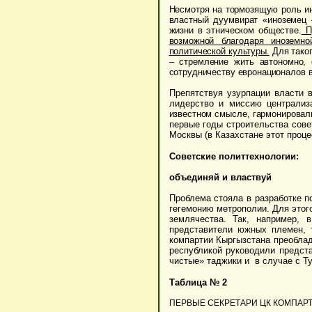
Несмотря на тормозящую роль ин
властный дуумвират «иноземец 
жизни в этническом обществе.
Пр
возможной благодаря иноземно
политической культуры.
Для таког
– стремление жить автономно,
сотрудничеству евронационалов в
Препятствуя узурпации власти 
лидерство и миссию централиз
известном смысле, гармонировал
первые годы строительства сове
Москвы (в Казахстане этот проц
Советские политтехнологии:
объединяй и властвуй
Проблема стояла в разработке п
гегемонию метрополии. Для этого
землячества. Так, например,
представители южных племен, 
компартии Кыргызстана преоблад
республикой руководили предста
чистые» таджики и в случае с Ту
Таблица № 2
ПЕРВЫЕ СЕКРЕТАРИ ЦК КОМПАР