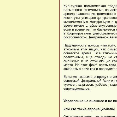
Культурная политическая трад
племенного гегемонизма на лок
ареала расселения племенного
институты унитарно-централизо
межплеменную конкуренцию и д
время имеют слабые внутренние 
если и возникает, то базируется
в формировании демократическ
постсоветской Центральной Азии
Надуманность поиска «чистой», 
этнонимы этих наций, как симв
советское время. Все этноним
политонимы, еще отнюдь не св
смешения и не отрицающие сам
место. Но этот факт, опять-таки
заявлять о себе как о прародите
Если же говорить
о продукте и
советской Центральной Азии и п
туркмен, кыргызов, узбеков, тад
евронационалов.
Управление не внешнее и не вн
или кто такие евронационалы
Опыт показывает, что феномен 