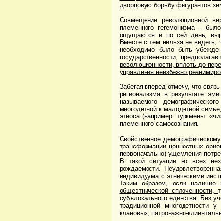
дворцовую борьбу фигурантов зем
Совмещение революционной вер
племенного гегемонизма – было
ощущаются и по сей день, выр
Вместе с тем нельзя не видеть,
необходимо было быть убежден
государственности, предполагав
революционности, вплоть до пере
управления неизбежно реанимиро
Забегая вперед отмечу, что связ
регионализма в результате эми
называемого демографического
многодетной к малодетной семье,
этноса (например: туркмены: «чи
племенного самосознания.
Свойственное демографическому 
трансформации ценностных ориен
первоначально) ущемления потреб
В такой ситуации во всех нез
рождаемости. Неудовлетворенна
индивидуума с этническими инст
Таким образом,
если наличие в
общеэтнической сплоченности,
субълокального единства
. Без у
традиционной многодетности у
клановых, патронажно-клиентальн