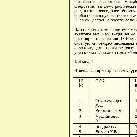
нетекинского населения. Борь
следствие, за демографически
результате ликвидации басмач
особенно сильную из восточных
была существенно восстановлен
На верхнем этаже политической
ахалтеке тем, что, выдвигая их
пост первого секретаря ЦК Компа
скрытую оппозицию иноземцам в
евроэлиту для противостояния
управление нанесло в годы «бол
Таблица 3
Этническая принадлежность туркм
П/
ФИО
№
1
Сахатмурадов
Х.С.
2
Веллеков Ч.А.
3
Мухаммедов
А.
4
Бердыев А.
5
Бабаев Х.Б.