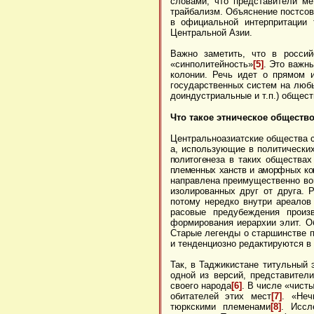
словами, что представители ме
трайбализм. Объяснение постсов
в официальной интерпритации 
Центральной Азии.
Важно заметить, что в россий
«синполитейность»
[5]
. Это важн
колонии. Речь идет о прямом и
государственных систем на люб
доиндустриальные и т.п.) общест
Что такое этническое обществ
Центральноазиатские общества с
а, использующие в политически
политогенеза
в таких обществах
племенных ханств и аморфных к
направлена преимущественно вов
изолированных друг от друга. 
потому нередко внутри ареалов
расовые предубеждения произ
формирования иерархии элит. О
Старые легенды о старшинстве п
и тенденциозно редактируются в 
Так, в Таджикистане титульный 
одной из версий, представите
своего народа
[6]
. В числе «чист
обитателей этих мест
[7]
. «Неч
тюркскими племенами
[8]
. Иссл