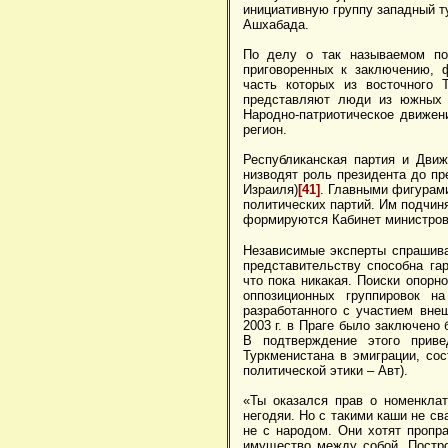
инициативную группу западный т
Ашхабада.
По делу о так называемом пок
приговоренных к заключению, 
часть которых из восточного 
представляют люди из южных р
Народно-патриотическое движен
регион.
Республиканская партия и Дви
низводят роль президента до п
Израиля)
[41]
.
Главными фигурами
политических партий. Им
подчин
формируются Кабинет министро
Независимые эксперты спрашива
представительству способна га
что пока никакая. Поиски опорн
оппозиционных группировок на
разработанного с участием вне
2003 г. в Праге было заключено 
В подтверждение этого прив
Туркменистана в эмиграции, со
политической этики – Авт).
«Ты оказался прав о номенклат
негодяи. Но с такими каши не сва
не с народом. Они хотят пропра
имущество между собой. Постро