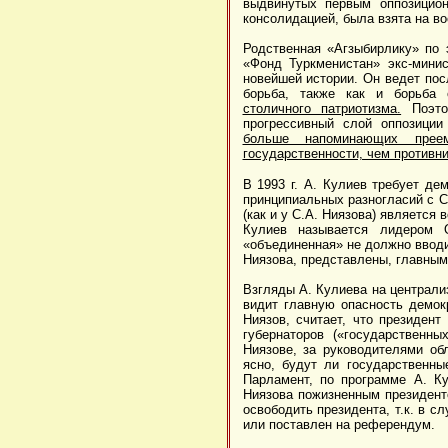
выдвинутых первым оппозицион
консолидацией, была взята на в
Родственная «Агзыбирлику» по э
«Фонд Туркменистан» экс-мини
новейшей истории. Он ведет пос
борьба, также как и борьба 
столичного патриотизма.
Поэтом
прогрессивный слой оппозиции
больше напоминающих преем
государственности, чем противни
В 1993 г. А. Кулиев требует де
принципиальных разногласий с С.
(как и у С.А. Ниязова) является в
Кулиев называется лидером О
«объединенная» не должно вводи
Ниязова, представлены, главным
Взгляды А. Кулиева на централиз
видит главную опасность демок
Ниязов, считает, что президен
губернаторов («государственн
Ниязове, за руководителями об
ясно, будут ли государственны
Парламент, по программе А. Ку
Ниязова пожизненным президенто
освободить президента, т.к. в 
или поставлен на референдум.