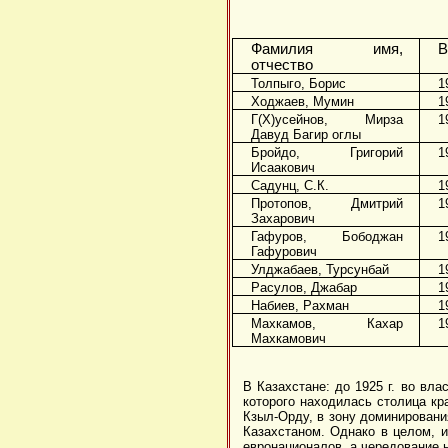
Фамилия имя,
В
отчество
Толпыго, Борис
1
Ходжаев, Мумин
1
Г(Х)усейнов, Мирза
1
Давуд Багир оглы
Бройдо, Григорий
1
Исаакович
Садунц, С.К.
1
Протопов, Дмитрий
1
Захарович
Гафуров, Бободжан
1
Гафурович
Улджабаев, Турсунбай
1
Расулов, Джабар
1
Набиев, Рахман
1
Махкамов, Кахар
1
Махкамович
В Казахстане: до 1925 г. во вл
которого находилась столица кра
Кзыл-Орду, в зону доминирования
Казахстаном. Однако в целом, и
евронационалов, а чередование н