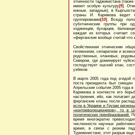
этничности Таджикистана (также 
имеют особую культуру
[9]
. Отм
южные, западные), в Кыргызста
страны И. Каримова ведет 
группировками
[10]
. Всюду поло
субэтнические группы при од
ходженцев, бухарцев, балканце
каждая из которых считает се
«ферганские вообще считай что и
Свойственная этническим обще
гегемонизм, сепаратизм и всево
родственных, клановых, родовы
Севером, где доминирует чуйско
господствует ошский клан, сос
узбеков.
В марте 2005 года под эгидой 
поста президента был смещен 
Апрельские события 2005 года 
Каримова в контексте его борь
настроения, ибо, как полагает 
ферганские кланы после распад
если в Украине и Грузии регион
«контреволюционеров», то в Ц
политических преобразований.
По
время многократно превосходи
численности научных работнико
время, в связи с резким пад
Туркменистане, этот разрыв еще