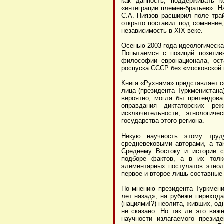
как данность, поддерживать 
«интеграции племен-братьев». Н
С.А. Ниязов расширил поле тра
открыто поставил под сомнение,
независимость в
XIX
веке.
Осенью 2003 года идеологическа
Попытаемся с позиций позитив
философии евронационала, ост
роспуска СССР без «московской 
Книга «Рухнама» представляет с
лица (президента Туркменистана
вероятно, могла бы претендова
оправдания диктаторских р
исключительности, этнологич
государства этого региона.
Некую научность этому труд
средневековыми авторами, а та
Среднему Востоку и истории с
подборе фактов, а в их толк
элементарных постулатов этнол
первое и второе лишь составные 
По мнению президента Туркмени
лет назад», на рубеже перехода
(нациями!?) неолита, живших, од
не сказано. Но так ли это важ
научности излагаемого презид