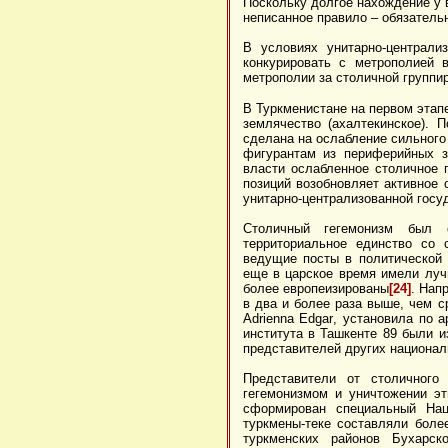
Поскольку долгое нахождение у 
неписанное правило – обязатель
В условиях унитарно-централи
конкурировать с метрополией 
метрополии за столичной группи
В Туркменистане на первом этап
землячество (ахалтекинское). 
сделана на ослабление сильного
фигурантам из периферийных з
власти ослабленное столичное 
позиций возобновляет активное 
унитарно-централизованной госу
Столичный гегемонизм был с
территориальное единство со 
ведущие посты в политической 
еще в царское время имели лучш
более европеизированы
[24]
. Нап
в два и более раза выше, чем 
Adrienna Edgar
, установила по а
института в Ташкенте 89 были и
представителей других национал
Представители от столичног
гегемонизмом и уничтожении эт
сформирован специальный Нац
туркмены-теке составляли бол
туркменских районов Бухарск