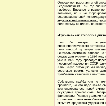
Отношение представителей внешн
неоднозначным. Там, где внешн
наоборот. Внешнее управление
волнений, но и не форсирова
общенациональной консолидаци
видела в ней препятствие дворц
вела борьбу за власть на естес
«Рухнама» как этнология дикт
Было бы неверно расценив
внешнеполитического патронажа 
политической культуры местн
центральноазитских этносов на 
создав для туркмен в 1924 году
уже в 1926 году проводит пере
переписей населения СССР, фик
Азии. Иную ситуацию мы наблюд
советское время, условия для
трайбализм становится централь
Собственно трайбализм не явл
прошлого, но его надо как-то о
компенсировалось новой символ
осуждения трайбализма. Тепер
философии. Главное условие лег
столичное племя невербальной 
скрытым средством удержания в